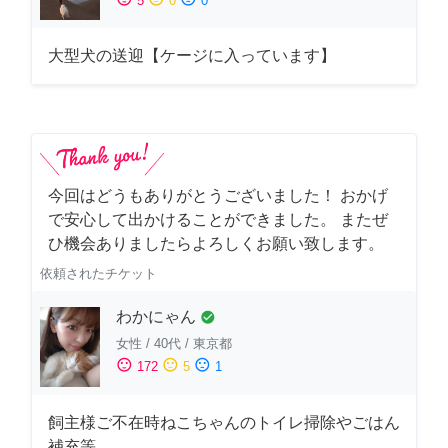
5
0
0
大型犬の送迎【ケージに入っています】
今回はどうもありがとうございました！ おかげ
で安心して出かけることができました。 またぜ
ひ機会ありましたらよろしくお願い致します。
依頼されたチケット
わかにゃん
check_circle
女性
/
40代
/
東京都
sentiment_satisfied
sentiment_neutral
sentiment_dissatisfied
172
5
1
飼主様ご不在時ねこちゃんのトイレ掃除やごはん
補充等