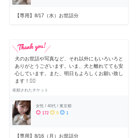
【専用】8/17（水）お世話分
犬のお世話や写真など、それ以外にもいろいろと
ありがとうございます。いま、犬と離れてても安
心しています。また、明日もよろしくお願い致し
ます！🙇‍♂️
依頼されたチケット
女性
/
40代
/
東京都
sentiment_satisfied
sentiment_neutral
sentiment_dissatisfied
172
5
1
【専用】8/16（月）お世話分