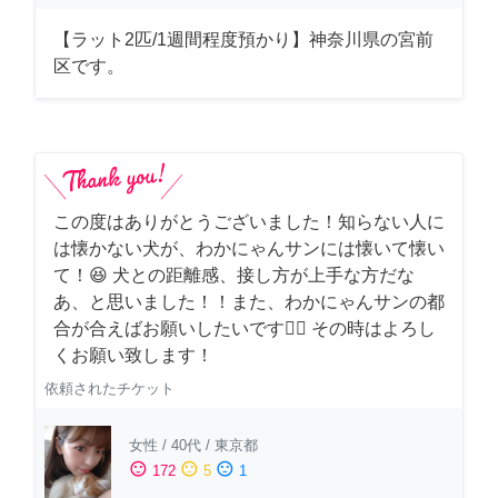
【ラット2匹/1週間程度預かり】神奈川県の宮前
区です。
この度はありがとうございました！知らない人に
は懐かない犬が、わかにゃんサンには懐いて懐い
て！😆 犬との距離感、接し方が上手な方だな
あ、と思いました！！また、わかにゃんサンの都
合が合えばお願いしたいです🙇‍♂️ その時はよろし
くお願い致します！
依頼されたチケット
女性
/
40代
/
東京都
sentiment_satisfied
sentiment_neutral
sentiment_dissatisfied
172
5
1