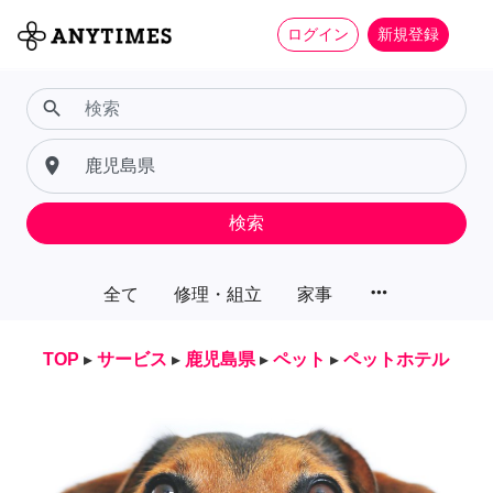
ログイン
新規登録
search
place
検索
more_horiz
全て
修理・組立
家事
TOP
▸
サービス
▸
鹿児島県
▸
ペット
▸
ペットホテル