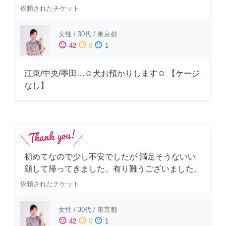
依頼されたチケット
女性
/
30代
/
東京都
sentiment_satisfied
sentiment_neutral
sentiment_dissatisfied
42
0
1
江東/中央/墨田…☺︎犬お預かりします☺︎ 【ケージ
なし】
初めてなので少し不安でしたが 満足そうないい
顔して帰ってきました。有り難うございました。
依頼されたチケット
女性
/
30代
/
東京都
sentiment_satisfied
sentiment_neutral
sentiment_dissatisfied
42
0
1