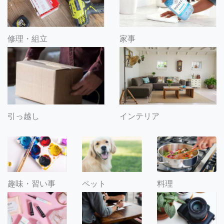
修理・組立
家事
引っ越し
インテリア
趣味・習い事
ペット
料理