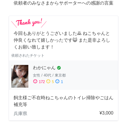
依頼者のみなさまからサポーターへの感謝の言葉
今回もありがとうございました🙇 ねこちゃんと
仲良くなれて嬉しかったです😺 また是非よろし
くお願い致します！
依頼されたチケット
わかにゃん
check_circle
女性
/
40代
/
東京都
sentiment_satisfied
sentiment_neutral
sentiment_dissatisfied
172
5
1
飼主様ご不在時ねこちゃんのトイレ掃除やごはん
補充等
¥3,000
兵庫県