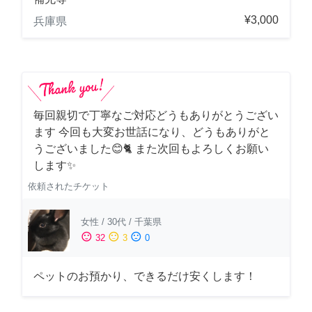
¥3,000
兵庫県
毎回親切で丁寧なご対応どうもありがとうござい
ます 今回も大変お世話になり、どうもありがと
うございました😊🐈 また次回もよろしくお願い
します✨
依頼されたチケット
女性
/
30代
/
千葉県
sentiment_satisfied
sentiment_neutral
sentiment_dissatisfied
32
3
0
ペットのお預かり、できるだけ安くします！