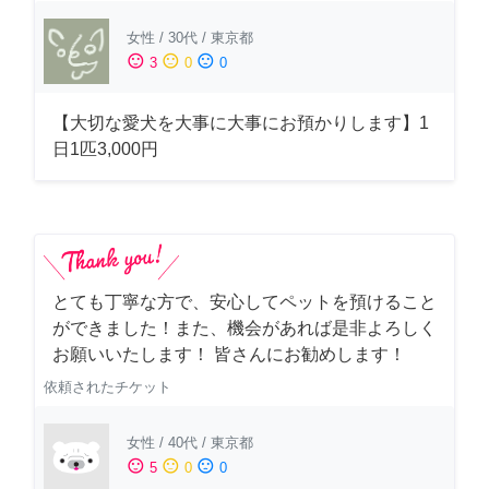
女性
/
30代
/
東京都
sentiment_satisfied
sentiment_neutral
sentiment_dissatisfied
3
0
0
【大切な愛犬を大事に大事にお預かりします】1
日1匹3,000円
とても丁寧な方で、安心してペットを預けること
ができました！また、機会があれば是非よろしく
お願いいたします！ 皆さんにお勧めします！
依頼されたチケット
女性
/
40代
/
東京都
sentiment_satisfied
sentiment_neutral
sentiment_dissatisfied
5
0
0