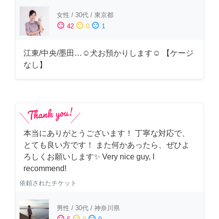
女性
/
30代
/
東京都
sentiment_satisfied
sentiment_neutral
sentiment_dissatisfied
42
0
1
江東/中央/墨田…☺︎犬お預かりします☺︎ 【ケージ
なし】
本当にありがとうございます！ 丁寧な対応で、
とても良い方です！ また何かあったら、ぜひよ
ろしくお願いします✨ Very nice guy, I
recommend!
依頼されたチケット
男性
/
30代
/
神奈川県
sentiment_satisfied
sentiment_neutral
sentiment_dissatisfied