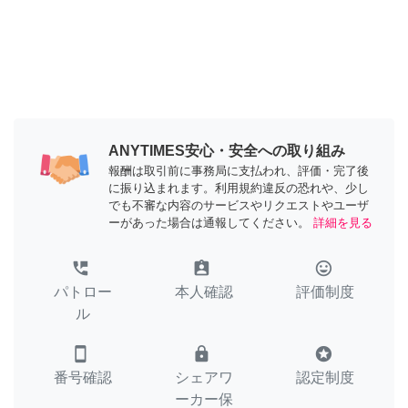
ANYTIMES安心・安全への取り組み
報酬は取引前に事務局に支払われ、評価・完了後
に振り込まれます。利用規約違反の恐れや、少し
でも不審な内容のサービスやリクエストやユーザ
ーがあった場合は通報してください。
詳細を見る
perm_phone_msg
assignment_ind
tag_faces
パトロー
本人確認
評価制度
ル
smartphone
lock
stars
番号確認
シェアワ
認定制度
ーカー保