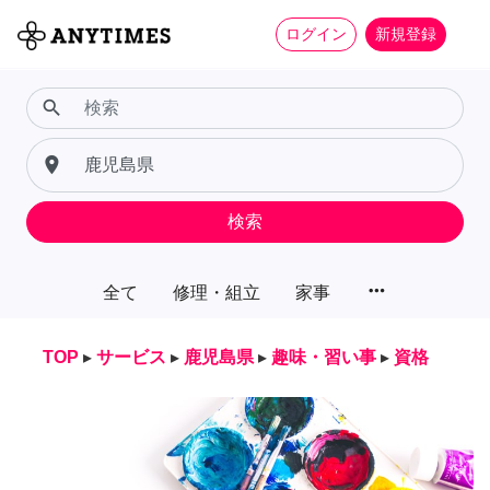
ログイン
新規登録
search
place
検索
more_horiz
全て
修理・組立
家事
TOP
▸
サービス
▸
鹿児島県
▸
趣味・習い事
▸
資格