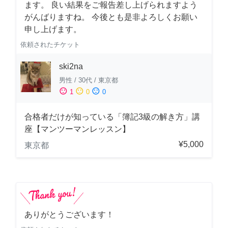
ます。 良い結果をご報告差し上げられますよう
がんばりますね。 今後とも是非よろしくお願い
申し上げます。
依頼されたチケット
ski2na
男性
/
30代
/
東京都
sentiment_satisfied
sentiment_neutral
sentiment_dissatisfied
1
0
0
合格者だけが知っている「簿記3級の解き方」講
座【マンツーマンレッスン】
¥5,000
東京都
ありがとうございます！