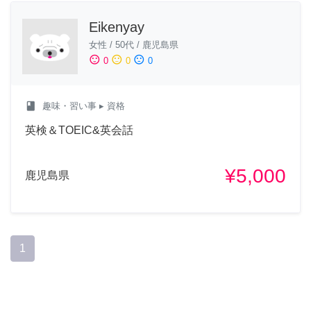
Eikenyay
女性
/
50代
/
鹿児島県
sentiment_satisfied
sentiment_neutral
sentiment_dissatisfied
0
0
0
class
趣味・習い事
▸ 資格
英検＆TOEIC&英会話
¥5,000
鹿児島県
1