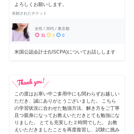
よろしくお願いします。
依頼されたチケット
女性
/
30代
/
東京都
sentiment_satisfied
sentiment_neutral
sentiment_dissatisfied
31
0
0
米国公認会計士(USCPA)についてお話しします
この度はお寒い中ご多用中にも関わらずお越しい
ただき、誠にありがとうございました。 こちら
の学習状況に合わせた勉強方法、解き方をご丁寧
且つ親身になってお教えいただきとても勉強にな
りました。 とても充実した２時間でした。 お教
えいただきましたことを再度復習し、試験に挑み