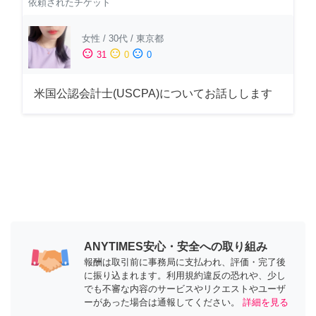
依頼されたチケット
女性
/
30代
/
東京都
sentiment_satisfied
sentiment_neutral
sentiment_dissatisfied
31
0
0
米国公認会計士(USCPA)についてお話しします
ANYTIMES安心・安全への取り組み
報酬は取引前に事務局に支払われ、評価・完了後
に振り込まれます。利用規約違反の恐れや、少し
でも不審な内容のサービスやリクエストやユーザ
ーがあった場合は通報してください。
詳細を見る