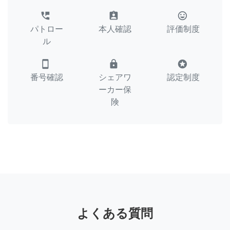
perm_phone_msg
assignment_ind
tag_faces
パトロー
本人確認
評価制度
ル
smartphone
lock
stars
番号確認
シェアワ
認定制度
ーカー保
険
よくある質問