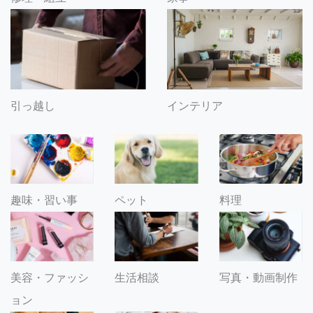
引っ越し
インテリア
趣味・習い事
ペット
料理
美容・ファッシ
生活相談
写真・動画制作
ョン