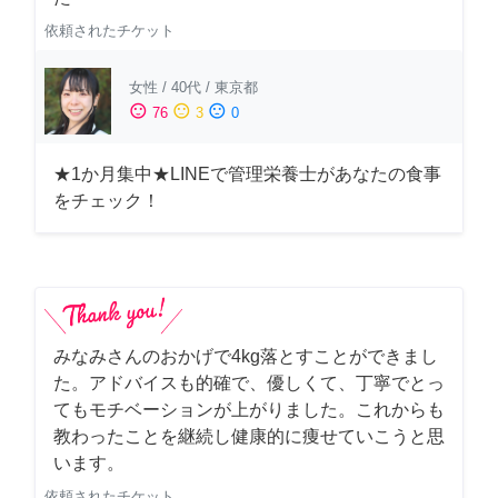
依頼されたチケット
女性
/
40代
/
東京都
sentiment_satisfied
sentiment_neutral
sentiment_dissatisfied
76
3
0
★1か月集中★LINEで管理栄養士があなたの食事
をチェック！
みなみさんのおかげで4kg落とすことができまし
た。アドバイスも的確で、優しくて、丁寧でとっ
てもモチベーションが上がりました。これからも
教わったことを継続し健康的に痩せていこうと思
います。
依頼されたチケット