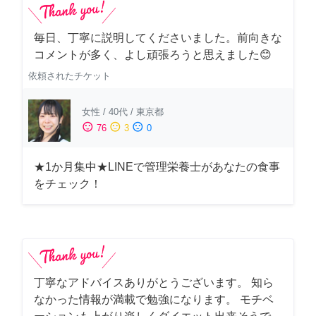
毎日、丁寧に説明してくださいました。前向きな
コメントが多く、よし頑張ろうと思えました😊
依頼されたチケット
女性
/
40代
/
東京都
sentiment_satisfied
sentiment_neutral
sentiment_dissatisfied
76
3
0
★1か月集中★LINEで管理栄養士があなたの食事
をチェック！
丁寧なアドバイスありがとうございます。 知ら
なかった情報が満載で勉強になります。 モチベ