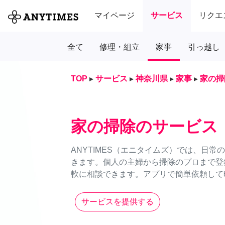
マイページ
サービス
リクエ
全て
修理・組立
家事
引っ越し
TOP
▸
サービス
▸
神奈川県
▸
家事
▸
家の掃
家の掃除のサービス
ANYTIMES（エニタイムズ）では、日
きます。個人の主婦から掃除のプロまで登
軟に相談できます。アプリで簡単依頼して時
サービスを提供する