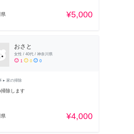
¥5,000
川県
おさと
女性
/
40代
/
神奈川県
sentiment_satisfied
sentiment_neutral
sentiment_dissatisfied
1
0
0
事
▸ 家の掃除
の掃除します
¥4,000
川県