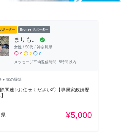
サポーター
Bronze サポーター
まりも。
check_circle
女性
/
50代
/
神奈川県
sentiment_satisfied
sentiment_neutral
sentiment_dissatisfied
9
2
0
メッセージ平均返信時間: 8時間以内
事
▸ 家の掃除
除関連✨お任せください🫡【専属家政婦歴
年】
¥5,000
川県