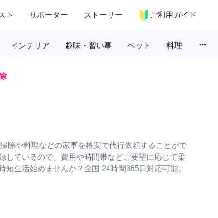
スト
サポーター
ストーリー
ご利用ガイド
more_horiz
インテリア
趣味・習い事
ペット
料理
除
常の掃除や料理などの家事を格安で代行依頼することがで
録しているので、費用や時間帯などご要望に応じて柔
短生活始めませんか？全国 24時間365日対応可能。