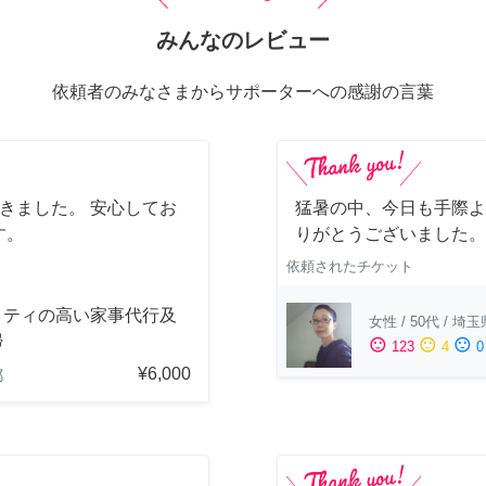
みんなのレビュー
依頼者のみなさまからサポーターへの感謝の言葉
きました。 安心してお
猛暑の中、今日も手際よ
す。
りがとうございました。
依頼されたチケット
リティの高い家事代行及
女性
/
50代
/
埼玉
掃
sentiment_satisfied
sentiment_neutral
sentiment_dissatisfied
123
4
0
¥6,000
都