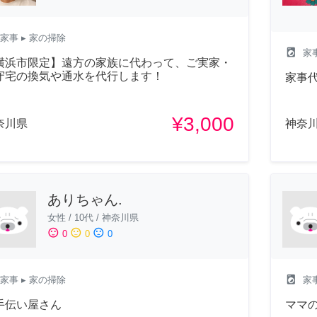
家事
▸ 家の掃除
local_laundry_service
家
横浜市限定】遠方の家族に代わって、ご実家・
守宅の換気や通水を代行します！
家事
¥3,000
奈川県
神奈
ありちゃん.
女性
/
10代
/
神奈川県
sentiment_satisfied
sentiment_neutral
sentiment_dissatisfied
0
0
0
local_laundry_service
家事
▸ 家の掃除
家
手伝い屋さん
ママ