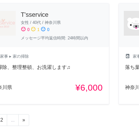
T'sservice
女性
/
40代
/
神奈川県
sentiment_satisfied
sentiment_neutral
sentiment_dissatisfied
0
1
0
メッセージ平均返信時間: 24時間以内
local_laundry_service
家事
▸ 家の掃除
家
掃除、整理整頓、お洗濯します♫
落ち
¥6,000
奈川県
神奈
2
...
»