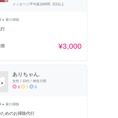
メッセージ平均返信時間: 3日以上
事
▸ 家の掃除
代行
¥3,000
川県
ありちゃん.
女性
/
10代
/
神奈川県
sentiment_satisfied
sentiment_neutral
sentiment_dissatisfied
0
0
0
事
▸ 家の掃除
のためのお掃除代行