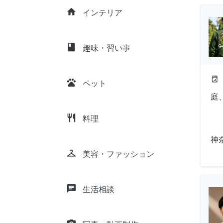
home
インテリア
class
趣味・習い事
local_laundry_service
pets
ペット
庭
restaurant
料理
神
checkroom
美容・ファッション
chat
生活相談