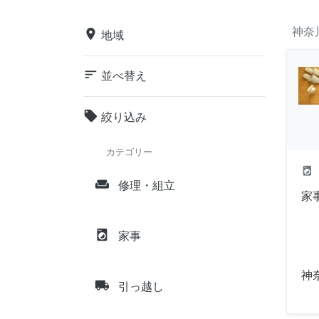
神奈
place
地域
sort
並べ替え
local_offer
絞り込み
カテゴリー
local_laundry_service
weekend
修理・組立
家
local_laundry_service
家事
神
local_shipping
引っ越し