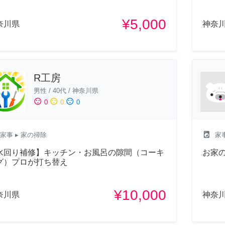
¥5,000
奈川県
神奈
R工房
男性
/
40代
/
神奈川県
sentiment_satisfied
sentiment_neutral
sentiment_dissatisfied
0
0
0
local_laundry_service
家事
▸ 家の掃除
家
水回り補修】キッチン・お風呂の隙間（コーキ
お家
グ）プロが打ち替え
¥10,000
奈川県
神奈