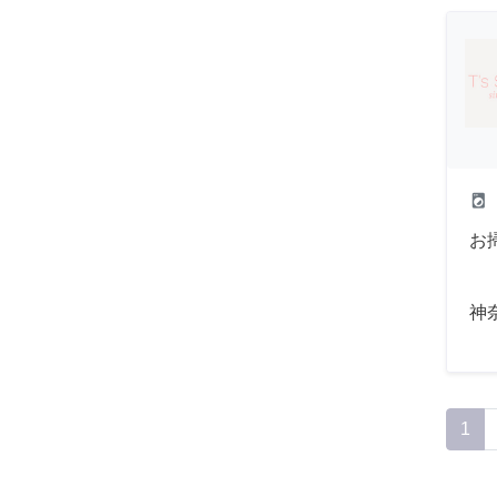
local_laundry_service
お
神
1