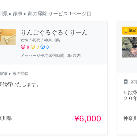
川県
▸ 家事
▸ 家の掃除
サービス
1ページ目
認定
りんごぐるぐるくりーん
女性
/
40代
/
神奈川県
sentiment_satisfied
sentiment_neutral
sentiment_dissatisfied
9
0
0
メッセージ平均返信時間: 3日以内
家事
▸ 家の掃除
local_laundry_service
家
事代行いたします。
✨お掃
２０
¥6,000
奈川県
神奈