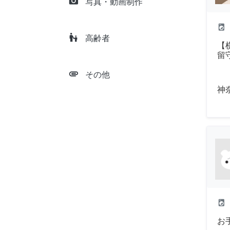
camera_alt
写真・動画制作
local_laundry_service
escalator_warning
高齢者
【
留
attachment
その他
神
local_laundry_service
お