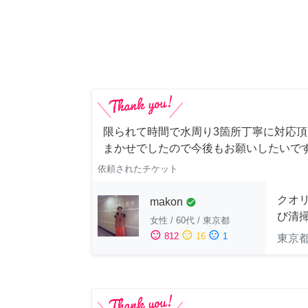
限られて時間で水周り3箇所丁寧に対応頂
まかせでしたので今後もお願いしたいで
依頼されたチケット
クオ
makon
check_circle
び清
女性
/
60代
/
東京都
sentiment_satisfied
sentiment_neutral
sentiment_dissatisfied
812
16
1
東京