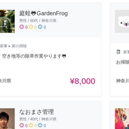
庭蛙🐸GardenFrog
男性
/
60代
/
神奈川県
sentiment_satisfied
sentiment_neutral
sentiment_dissatisfied
0
0
0
家事
▸ 家の掃除
local_laundry_service
家
、空き地等の除草作業やります🐸
お掃
¥8,000
奈川県
神奈
なおまさ管理
男性
/
40代
/
神奈川県
sentiment_satisfied
sentiment_neutral
sentiment_dissatisfied
0
0
0