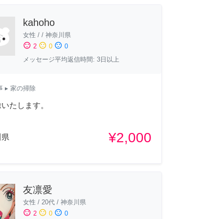
kahoho
女性
/
/
神奈川県
sentiment_satisfied
sentiment_neutral
sentiment_dissatisfied
2
0
0
メッセージ平均返信時間: 3日以上
事
▸ 家の掃除
除いたします。
¥2,000
川県
友凛愛
女性
/
20代
/
神奈川県
sentiment_satisfied
sentiment_neutral
sentiment_dissatisfied
2
0
0