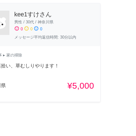
kee1すけさん
男性
/
30代
/
神奈川県
sentiment_satisfied
sentiment_neutral
sentiment_dissatisfied
0
0
0
メッセージ平均返信時間: 30分以内
事
▸ 家の掃除
葉拾い、草むしりやります！
¥5,000
川県