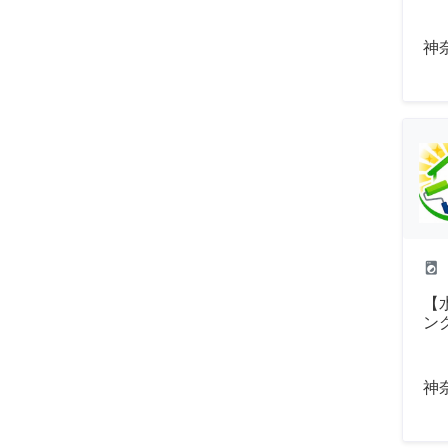
神
local_laundry_service
【
ン
神