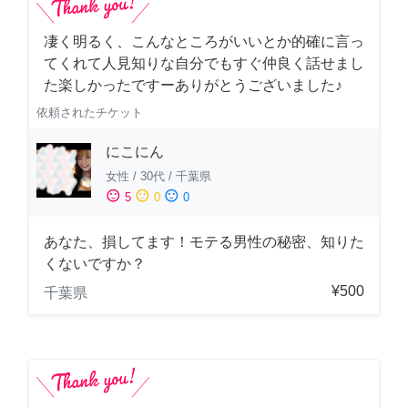
凄く明るく、こんなところがいいとか的確に言っ
てくれて人見知りな自分でもすぐ仲良く話せまし
た楽しかったですーありがとうございました♪
依頼されたチケット
にこにん
女性
/
30代
/
千葉県
sentiment_satisfied
sentiment_neutral
sentiment_dissatisfied
5
0
0
あなた、損してます！モテる男性の秘密、知りた
くないですか？
¥500
千葉県