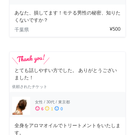
あなた、損してます！モテる男性の秘密、知りた
くないですか？
¥500
千葉県
とても話しやすい方でした。 ありがとうござい
ました！
依頼されたチケット
女性
/
30代
/
東京都
sentiment_satisfied
sentiment_neutral
sentiment_dissatisfied
6
1
0
全身をアロマオイルでトリートメントをいたしま
す。