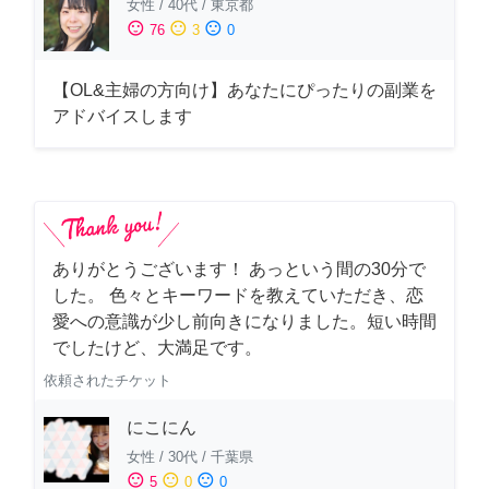
女性
/
40代
/
東京都
sentiment_satisfied
sentiment_neutral
sentiment_dissatisfied
76
3
0
【OL&主婦の方向け】あなたにぴったりの副業を
アドバイスします
ありがとうございます！ あっという間の30分で
した。 色々とキーワードを教えていただき、恋
愛への意識が少し前向きになりました。短い時間
でしたけど、大満足です。
依頼されたチケット
にこにん
女性
/
30代
/
千葉県
sentiment_satisfied
sentiment_neutral
sentiment_dissatisfied
5
0
0