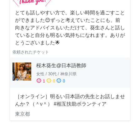
とても話しやすい方で、楽しい時間を過ごすこと
ができました😊ずっと考えていたことにも、前
向きなアドバイスもいただけて、葵生さんと話し
ていると自分も明るい気持ちになれます。ありが
とうございました🌟
依頼されたチケット
桜木葵生@日本語教師
女性
/
30代
/
神奈川県
sentiment_satisfied
sentiment_neutral
sentiment_dissatisfied
1
0
0
［オンライン］明るい日本語の先生とお話しませ
んか？（＾ν＾） #相互扶助ボランティア
東京都