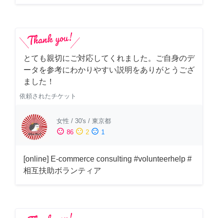
とても親切にご対応してくれました。ご自身のデ
ータを参考にわかりやすい説明をありがとうござ
ました！
依頼されたチケット
女性
/
30's
/
東京都
sentiment_satisfied
sentiment_neutral
sentiment_dissatisfied
86
2
1
[online] E-commerce consulting #volunteerhelp #
相互扶助ボランティア