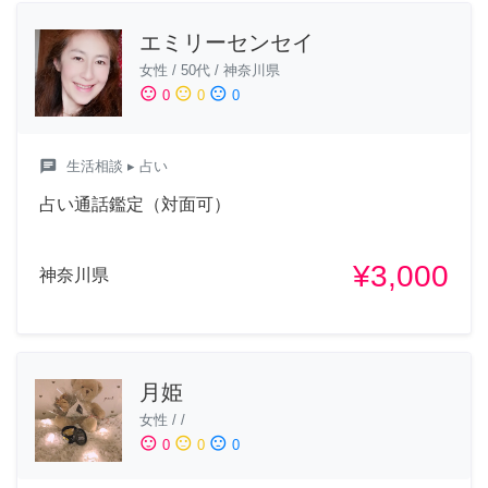
エミリーセンセイ
女性
/
50代
/
神奈川県
sentiment_satisfied
sentiment_neutral
sentiment_dissatisfied
0
0
0
chat
生活相談
▸ 占い
占い通話鑑定（対面可）
¥3,000
神奈川県
月姫
女性
/
/
sentiment_satisfied
sentiment_neutral
sentiment_dissatisfied
0
0
0