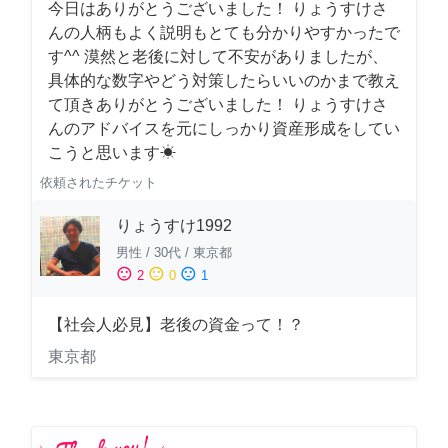
今日はありがとうございました！ りょうすけさ
んの人柄もよく説明もとても分かりやすかったで
す^^ 漠然と老後に対して不安がありましたが、
具体的な数字やどう対策したらいいのかまで教え
て頂きありがとうございました！ りょうすけさ
んのアドバイスを元にしっかり資産形成をしてい
こうと思います☀︎
依頼されたチケット
りょうすけ1992
男性
/
30代
/
東京都
sentiment_satisfied
sentiment_neutral
sentiment_dissatisfied
2
0
1
【社会人必見】老後の資金って！？
東京都