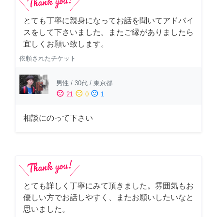
とても丁寧に親身になってお話を聞いてアドバイ
スをして下さいました。またご縁がありましたら
宜しくお願い致します。
依頼されたチケット
男性
/
30代
/
東京都
sentiment_satisfied
sentiment_neutral
sentiment_dissatisfied
21
0
1
相談にのって下さい
とても詳しく丁寧にみて頂きました。雰囲気もお
優しい方でお話しやすく、またお願いしたいなと
思いました。