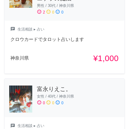
男性
/
30代
/
神奈川県
sentiment_satisfied
sentiment_neutral
sentiment_dissatisfied
2
0
0
chat
生活相談
▸ 占い
クロウカードでタロット占いします
¥1,000
神奈川県
富永りえこ。
女性
/
40代
/
神奈川県
sentiment_satisfied
sentiment_neutral
sentiment_dissatisfied
0
0
0
chat
生活相談
▸ 占い