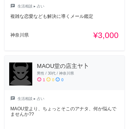
chat
生活相談
▸ 占い
複雑な恋愛なども解決に導くメール鑑定
¥3,000
神奈川県
MAOU堂の店主ヤ卜
男性
/
30代
/
神奈川県
sentiment_satisfied
sentiment_neutral
sentiment_dissatisfied
1
0
0
chat
生活相談
▸ 占い
MAOU堂より、ちょっとそこのアナタ、何か悩んで
ませんか??