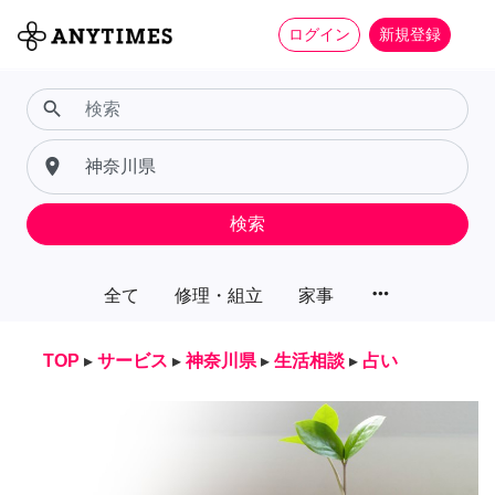
ログイン
新規登録
search
place
検索
more_horiz
全て
修理・組立
家事
TOP
▸
サービス
▸
神奈川県
▸
生活相談
▸
占い