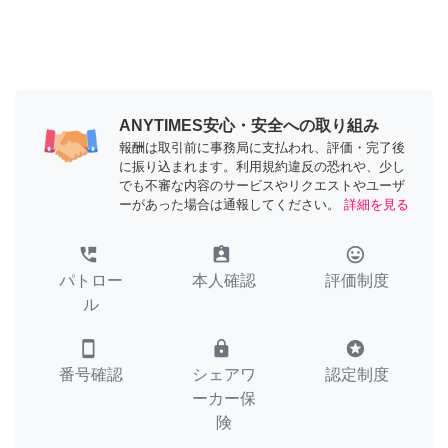
ANYTIMES安心・安全への取り組み
報酬は取引前に事務局に支払われ、評価・完了後
に振り込まれます。利用規約違反の恐れや、少し
でも不審な内容のサービスやリクエストやユーザ
ーがあった場合は通報してください。
詳細を見る
perm_phone_msg
assignment_ind
tag_faces
パトロー
本人確認
評価制度
ル
smartphone
lock
stars
番号確認
シェアワ
認定制度
ーカー保
険