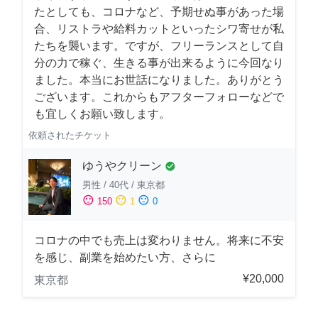
たとしても、コロナなど、予期せぬ事があった場
合、リストラや給料カットといったシワ寄せが私
たちを襲います。ですが、フリーランスとして自
分の力で稼ぐ、生きる事が出来るように今回なり
ました。本当にお世話になりました。ありがとう
ございます。これからもアフターフォローなどで
も宜しくお願い致します。
依頼されたチケット
ゆうやクリーン
check_circle
男性
/
40代
/
東京都
sentiment_satisfied
sentiment_neutral
sentiment_dissatisfied
150
1
0
コロナの中でも売上は変わりません。将来に不安
を感じ、副業を始めたい方、さらに
¥20,000
東京都