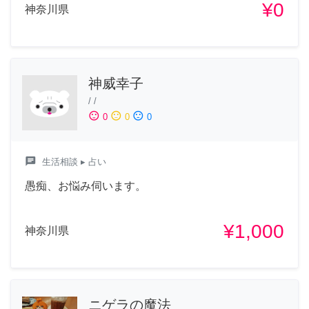
¥0
神奈川県
神威幸子
/
/
sentiment_satisfied
sentiment_neutral
sentiment_dissatisfied
0
0
0
chat
生活相談
▸ 占い
愚痴、お悩み伺います。
¥1,000
神奈川県
ニゲラの魔法