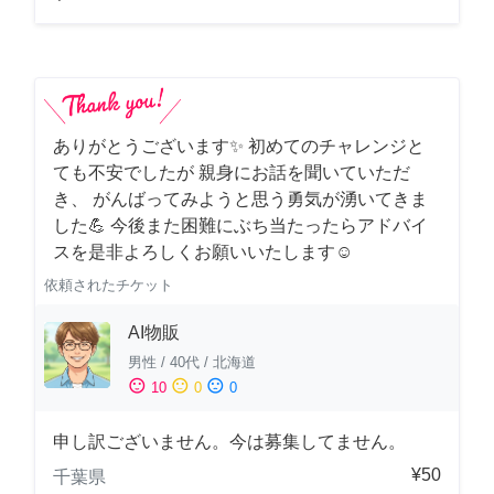
ありがとうございます✨ 初めてのチャレンジと
ても不安でしたが 親身にお話を聞いていただ
き、 がんばってみようと思う勇気が湧いてきま
した💪 今後また困難にぶち当たったらアドバイ
スを是非よろしくお願いいたします☺️
依頼されたチケット
AI物販
男性
/
40代
/
北海道
sentiment_satisfied
sentiment_neutral
sentiment_dissatisfied
10
0
0
申し訳ございません。今は募集してません。
¥50
千葉県