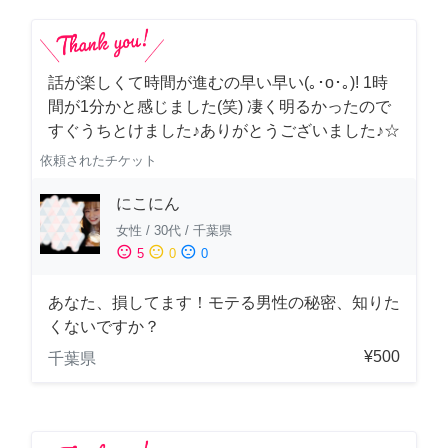
話が楽しくて時間が進むの早い早い(｡･о･｡)! 1時
間が1分かと感じました(笑) 凄く明るかったので
すぐうちとけました♪ありがとうございました♪☆
依頼されたチケット
にこにん
女性
/
30代
/
千葉県
sentiment_satisfied
sentiment_neutral
sentiment_dissatisfied
5
0
0
あなた、損してます！モテる男性の秘密、知りた
くないですか？
¥500
千葉県