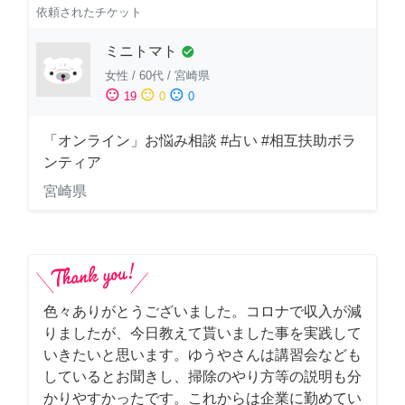
依頼されたチケット
ミニトマト
check_circle
女性
/
60代
/
宮崎県
sentiment_satisfied
sentiment_neutral
sentiment_dissatisfied
19
0
0
「オンライン」お悩み相談 #占い #相互扶助ボラ
ンティア
宮崎県
色々ありがとうございました。コロナで収入が減
りましたが、今日教えて貰いました事を実践して
いきたいと思います。ゆうやさんは講習会なども
しているとお聞きし、掃除のやり方等の説明も分
かりやすかったです。これからは企業に勤めてい