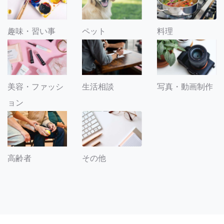
趣味・習い事
ペット
料理
美容・ファッシ
生活相談
写真・動画制作
ョン
その他
高齢者