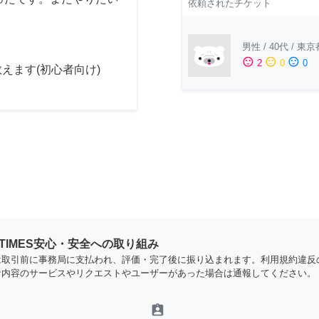
依頼されたチケット
男性
/
40代
/
東京
sentiment_satisfied
sentiment_neutral
sentiment_dissatisfied
2
0
0
えます(初心者向け)
YTIMES安心・安全への取り組み
は取引前に事務局に支払われ、評価・完了後に振り込まれます。利用規約違反
な内容のサービスやリクエストやユーザーがあった場合は通報してください。
assignment_ind