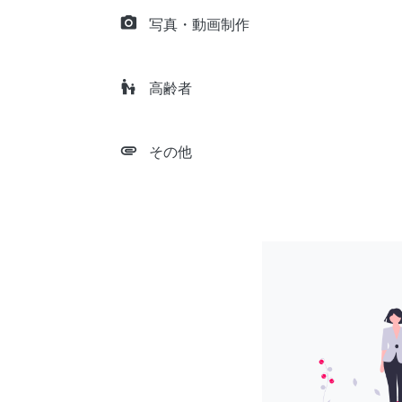
camera_alt
写真・動画制作
escalator_warning
高齢者
attachment
その他