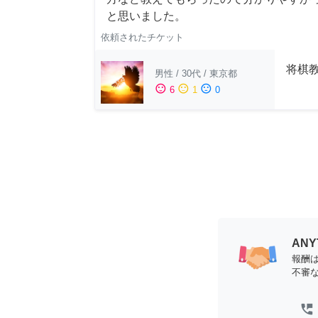
と思いました。
依頼されたチケット
将棋教
男性
/
30代
/
東京都
sentiment_satisfied
sentiment_neutral
sentiment_dissatisfied
6
1
0
AN
報酬
不審
perm_phone_msg