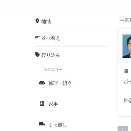
神奈
place
地域
sort
並べ替え
local_offer
絞り込み
カテゴリー
class
ボ
weekend
修理・組立
神
local_laundry_service
家事
local_shipping
引っ越し