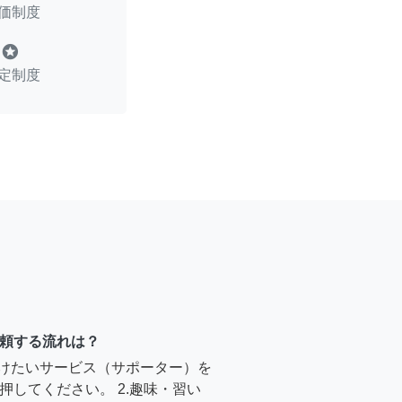
価制度
stars
定制度
頼する流れは？
受けたいサービス（サポーター）を
押してください。 2.趣味・習い