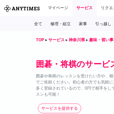
マイページ
サービス
リクエ
全て
修理・組立
家事
引っ越し
TOP
▸
サービス
▸
神奈川県
▸
趣味・習い事
囲碁・将棋のサービ
囲碁や将棋のレッスンを受けたい方や、相手
でご依頼ください。初心者の方でも気軽に
多く登録されているので、0円で相手をし
スンも可能！
サービスを提供する