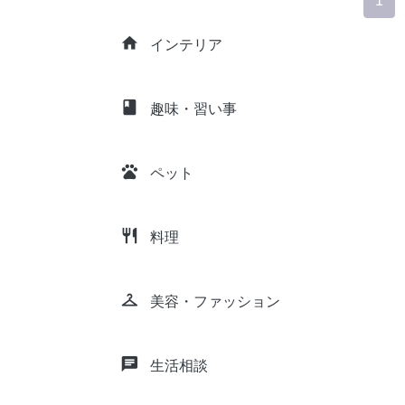
1
home
インテリア
class
趣味・習い事
pets
ペット
restaurant
料理
checkroom
美容・ファッション
chat
生活相談