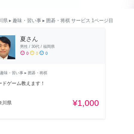
川県
▸ 趣味・習い事
▸ 囲碁・将棋
サービス
1ページ目
夏さん
男性
/
30代
/
福岡県
sentiment_satisfied
sentiment_neutral
sentiment_dissatisfied
0
0
0
趣味・習い事
▸ 囲碁・将棋
ードゲーム教えます！
¥1,000
奈川県