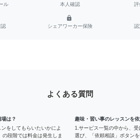
ール
本人確認
評
lock
確認
シェアワーカー保険
認
よくある質問
相場は？
趣味・習い事のレッスンを依
スンをしてもらいたいかによ
1.サービス一覧の中から、
」の段階では料金は発生しま
選び、「依頼相談」ボタンを