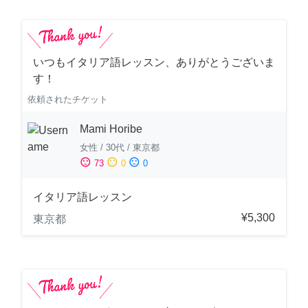
いつもイタリア語レッスン、ありがとうございま
す！
依頼されたチケット
Mami Horibe
女性
/
30代
/
東京都
sentiment_satisfied
sentiment_neutral
sentiment_dissatisfied
73
0
0
イタリア語レッスン
¥5,300
東京都