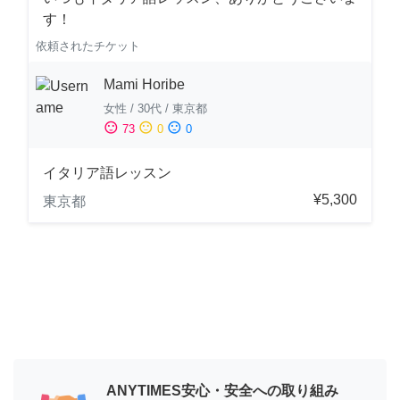
す！
依頼されたチケット
Mami Horibe
女性
/
30代
/
東京都
sentiment_satisfied
sentiment_neutral
sentiment_dissatisfied
73
0
0
イタリア語レッスン
¥5,300
東京都
ANYTIMES安心・安全への取り組み