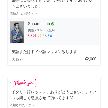
気軽に英会話できて楽しかったです！ ありがと
うございました。
依頼されたチケット
Saaam-chan
check_circle
男性
/
30's
/
大阪府
sentiment_satisfied
sentiment_neutral
sentiment_dissatisfied
21
2
0
英語またはドイツ語レッスン致します。
¥2,000
大阪府
イタリア語レッスン、ありがとうございます！い
つも楽しく勉強させて頂いてます😊
依頼されたチケット