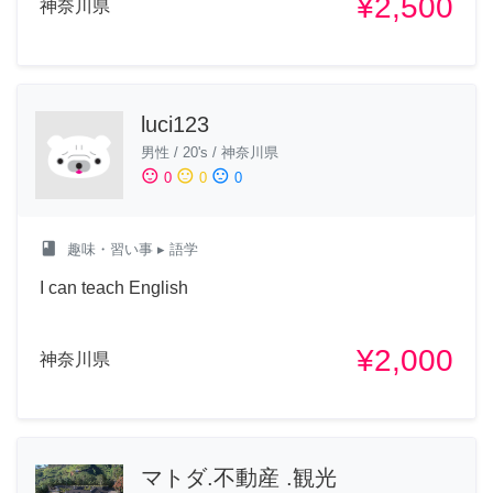
¥2,500
神奈川県
luci123
男性
/
20's
/
神奈川県
sentiment_satisfied
sentiment_neutral
sentiment_dissatisfied
0
0
0
class
趣味・習い事
▸ 語学
I can teach English
¥2,000
神奈川県
マトダ.不動産 .観光