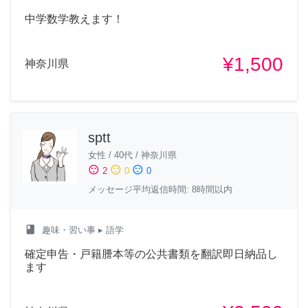
中学数学教えます！
¥1,500
神奈川県
sptt
女性
/
40代
/
神奈川県
sentiment_satisfied
sentiment_neutral
sentiment_dissatisfied
2
0
0
メッセージ平均返信時間: 8時間以内
class
趣味・習い事
▸ 語学
確定申告・戸籍謄本等の公共書類を翻訳即日納品し
ます