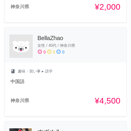
¥2,000
神奈川県
BellaZhao
女性
/
40代
/
神奈川県
sentiment_satisfied
sentiment_neutral
sentiment_dissatisfied
0
0
0
class
趣味・習い事
▸ 語学
中国語
¥4,500
神奈川県