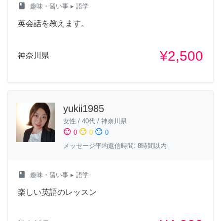
class
趣味・習い事
▸ 語学
英会話を教えます。
¥2,500
神奈川県
yukii1985
女性
/
40代
/
神奈川県
sentiment_satisfied
sentiment_neutral
sentiment_dissatisfied
0
0
0
メッセージ平均返信時間: 8時間以内
class
趣味・習い事
▸ 語学
楽しい英語のレッスン