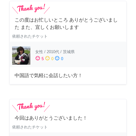
この度はお忙しいところ ありがとうございまし
た また、宜しくお願いします
依頼されたチケット
女性
/
2010代
/
茨城県
sentiment_satisfied
sentiment_neutral
sentiment_dissatisfied
5
0
0
中国語で気軽に会話したい方！
今回はありがとうございました！
依頼されたチケット