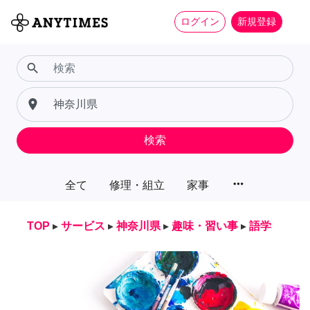
ログイン
新規登録
search
place
検索
more_horiz
全て
修理・組立
家事
TOP
▸
サービス
▸
神奈川県
▸
趣味・習い事
▸
語学