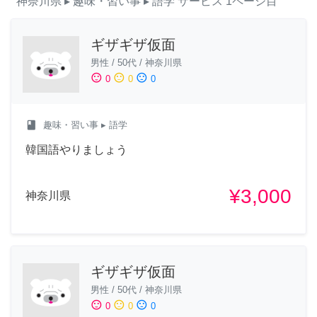
神奈川県
▸ 趣味・習い事
▸ 語学
サービス
1ページ目
ギザギザ仮面
男性
/
50代
/
神奈川県
sentiment_satisfied
sentiment_neutral
sentiment_dissatisfied
0
0
0
class
趣味・習い事
▸ 語学
韓国語やりましょう
¥3,000
神奈川県
ギザギザ仮面
男性
/
50代
/
神奈川県
sentiment_satisfied
sentiment_neutral
sentiment_dissatisfied
0
0
0