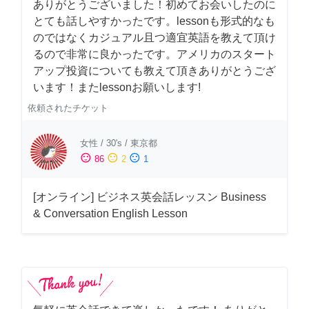
ありがとうございました！初めてお会いしたのに
とても話しやすかったです。lessonも形式的なも
のではなくカジュアル且つ適宜英語を教えて頂け
るので非常に良かったです。アメリカのスタート
アップ投資についても教えて頂きありがとうござ
います！またlessonお願いします!
依頼されたチケット
女性
/
30's
/
東京都
sentiment_satisfied
sentiment_neutral
sentiment_dissatisfied
86
2
1
[オンライン] ビジネス英会話レッスン Business
& Conversation English Lesson