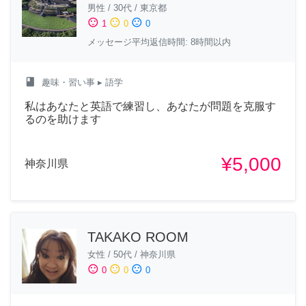
男性
/
30代
/
東京都
sentiment_satisfied
sentiment_neutral
sentiment_dissatisfied
1
0
0
メッセージ平均返信時間: 8時間以内
class
趣味・習い事
▸ 語学
私はあなたと英語で練習し、あなたが問題を克服す
るのを助けます
¥5,000
神奈川県
TAKAKO ROOM
女性
/
50代
/
神奈川県
sentiment_satisfied
sentiment_neutral
sentiment_dissatisfied
0
0
0