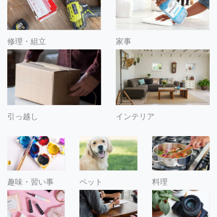
修理・組立
家事
引っ越し
インテリア
趣味・習い事
ペット
料理