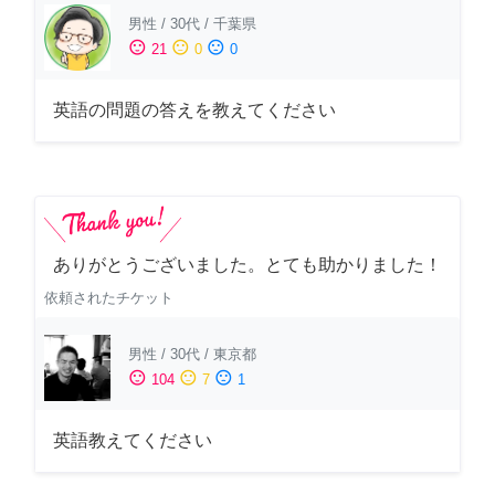
男性
/
30代
/
千葉県
sentiment_satisfied
sentiment_neutral
sentiment_dissatisfied
21
0
0
英語の問題の答えを教えてください
ありがとうございました。とても助かりました！
依頼されたチケット
男性
/
30代
/
東京都
sentiment_satisfied
sentiment_neutral
sentiment_dissatisfied
104
7
1
英語教えてください