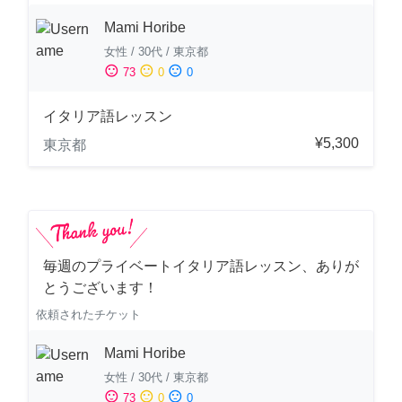
Mami Horibe
女性
/
30代
/
東京都
sentiment_satisfied
sentiment_neutral
sentiment_dissatisfied
73
0
0
イタリア語レッスン
¥5,300
東京都
毎週のプライベートイタリア語レッスン、ありが
とうございます！
依頼されたチケット
Mami Horibe
女性
/
30代
/
東京都
sentiment_satisfied
sentiment_neutral
sentiment_dissatisfied
73
0
0