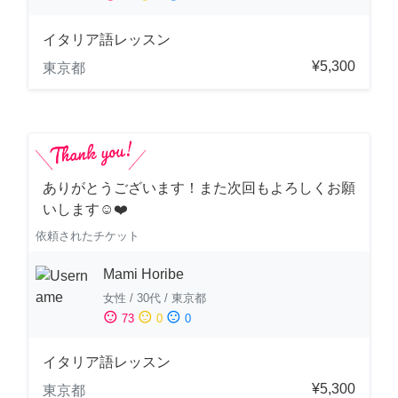
イタリア語レッスン
¥5,300
東京都
ありがとうございます！また次回もよろしくお願
いします☺️❤️
依頼されたチケット
Mami Horibe
女性
/
30代
/
東京都
sentiment_satisfied
sentiment_neutral
sentiment_dissatisfied
73
0
0
イタリア語レッスン
¥5,300
東京都