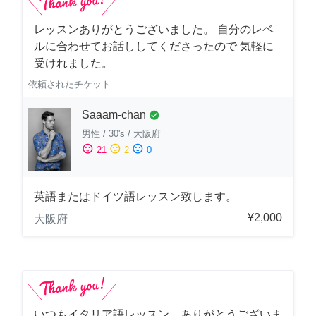
レッスンありがとうございました。 自分のレベ
ルに合わせてお話ししてくださったので 気軽に
受けれました。
依頼されたチケット
Saaam-chan
check_circle
男性
/
30's
/
大阪府
sentiment_satisfied
sentiment_neutral
sentiment_dissatisfied
21
2
0
英語またはドイツ語レッスン致します。
¥2,000
大阪府
いつもイタリア語レッスン、ありがとうございま