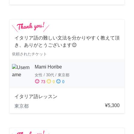
イタリア語の難しい文法を分かりやすく教えて頂
き、ありがとうございます😊
依頼されたチケット
Mami Horibe
女性
/
30代
/
東京都
sentiment_satisfied
sentiment_neutral
sentiment_dissatisfied
73
0
0
イタリア語レッスン
¥5,300
東京都