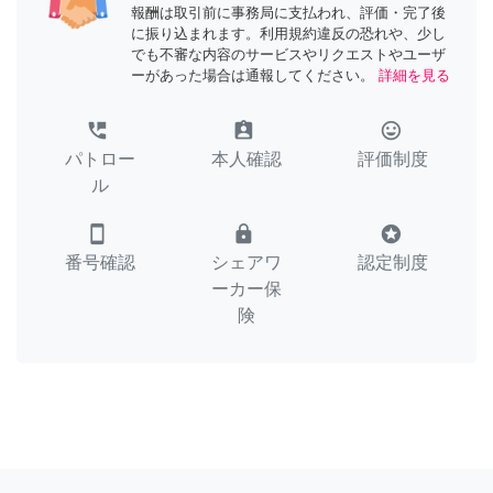
報酬は取引前に事務局に支払われ、評価・完了後
に振り込まれます。利用規約違反の恐れや、少し
でも不審な内容のサービスやリクエストやユーザ
ーがあった場合は通報してください。
詳細を見る
perm_phone_msg
assignment_ind
tag_faces
パトロー
本人確認
評価制度
ル
smartphone
lock
stars
番号確認
シェアワ
認定制度
ーカー保
険