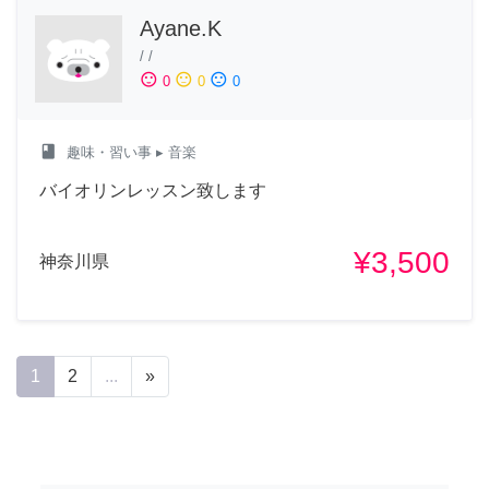
Ayane.K
/
/
sentiment_satisfied
sentiment_neutral
sentiment_dissatisfied
0
0
0
class
趣味・習い事
▸ 音楽
バイオリンレッスン致します
¥3,500
神奈川県
1
2
...
»