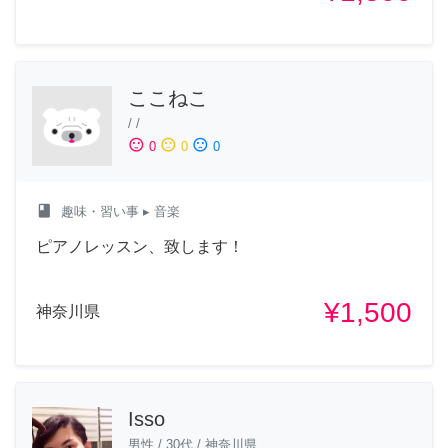
ここねこ
/
/
sentiment_satisfied
sentiment_neutral
sentiment_dissatisfied
0
0
0
class
趣味・習い事
▸ 音楽
ピアノレッスン、致します！
¥1,500
神奈川県
Isso
男性
/
30代
/
神奈川県