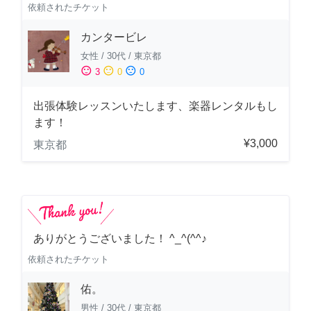
依頼されたチケット
カンタービレ
女性
/
30代
/
東京都
sentiment_satisfied
sentiment_neutral
sentiment_dissatisfied
3
0
0
出張体験レッスンいたします、楽器レンタルもし
ます！
¥3,000
東京都
ありがとうございました！ ^_^(^^♪
依頼されたチケット
佑。
男性
/
30代
/
東京都