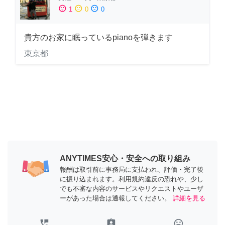
sentiment_satisfied
sentiment_neutral
sentiment_dissatisfied
1
0
0
貴方のお家に眠っているpianoを弾きます
東京都
ANYTIMES安心・安全への取り組み
報酬は取引前に事務局に支払われ、評価・完了後
に振り込まれます。利用規約違反の恐れや、少し
でも不審な内容のサービスやリクエストやユーザ
ーがあった場合は通報してください。
詳細を見る
perm_phone_msg
assignment_ind
tag_faces