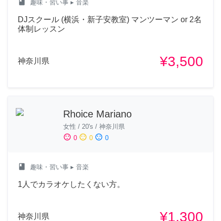
class
趣味・習い事
▸ 音楽
DJスクール (横浜・新子安教室) マンツーマン or 2名
体制レッスン
¥3,500
神奈川県
Rhoice Mariano
女性
/
20's
/
神奈川県
sentiment_satisfied
sentiment_neutral
sentiment_dissatisfied
0
0
0
class
趣味・習い事
▸ 音楽
1人でカラオケしたくない方。
¥1,300
神奈川県