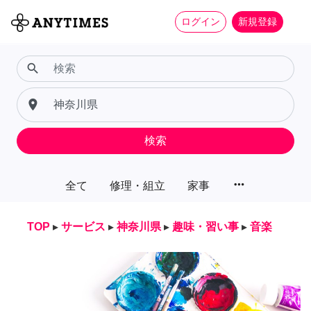
ログイン
新規登録
search
place
検索
more_horiz
全て
修理・組立
家事
TOP
▸
サービス
▸
神奈川県
▸
趣味・習い事
▸
音楽