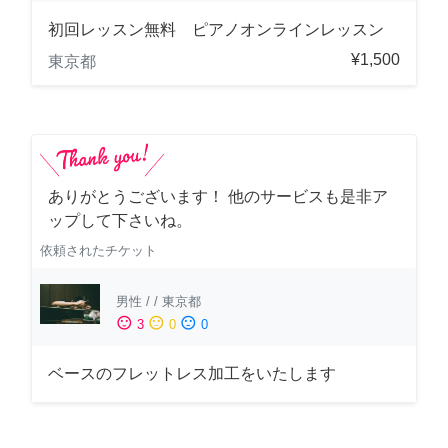
初回レッスン無料 ピアノオンラインレッスン
¥1,500
東京都
ありがとうございます！ 他のサービスも是非ア
ップして下さいね。
依頼されたチケット
男性
/
/
東京都
sentiment_satisfied
sentiment_neutral
sentiment_dissatisfied
3
0
0
ベースのフレットレス加工をいたします