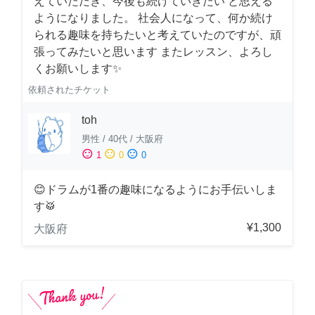
えていただき、今後も続けていきたい と思える
ようになりました。 社会人になって、何か続け
られる趣味を持ちたいと考えていたのですが、頑
張ってみたいと思います またレッスン、よろし
くお願いします✨
依頼されたチケット
toh
男性
/
40代
/
大阪府
sentiment_satisfied
sentiment_neutral
sentiment_dissatisfied
1
0
0
😊ドラムが1番の趣味になるようにお手伝いしま
す🥁
¥1,300
大阪府