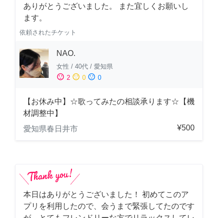
ありがとうございました。 また宜しくお願いし
ます。
依頼されたチケット
NAO.
女性
/
40代
/
愛知県
sentiment_satisfied
sentiment_neutral
sentiment_dissatisfied
2
0
0
【お休み中】☆歌ってみたの相談承ります☆【機
材調整中】
¥500
愛知県春日井市
本日はありがとうございました！ 初めてこのア
プリを利用したので、会うまで緊張してたのです
が、とてもフレンドリーな方でリラックスしてレ