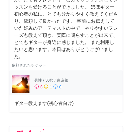
ッスンを受けることができました。 ほぼギター
初心者の私に、とても分かりやすく教えてくださ
り、依頼して良かったです。 事前にお伝えして
いた好みのアーティストの中で、やりやすいフレ
ーズも教えて頂き、実際に鳴らすことが出来て、
とてもギターが身近に感じました。 また利用し
たいと思います。本日はありがとうございまし
た。
依頼されたチケット
男性
/
30代
/
東京都
sentiment_satisfied
sentiment_neutral
sentiment_dissatisfied
6
1
0
ギター教えます(初心者向け)