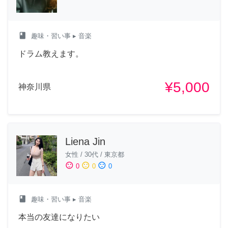
class
趣味・習い事
▸ 音楽
ドラム教えます。
¥5,000
神奈川県
Liena Jin
女性
/
30代
/
東京都
sentiment_satisfied
sentiment_neutral
sentiment_dissatisfied
0
0
0
class
趣味・習い事
▸ 音楽
本当の友達になりたい