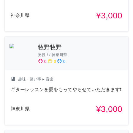
¥3,000
神奈川県
牧野牧野
男性
/
/
神奈川県
sentiment_satisfied
sentiment_neutral
sentiment_dissatisfied
0
0
0
class
趣味・習い事
▸ 音楽
ギターレッスンを愛をもってやらせていただきます❗
¥3,000
神奈川県