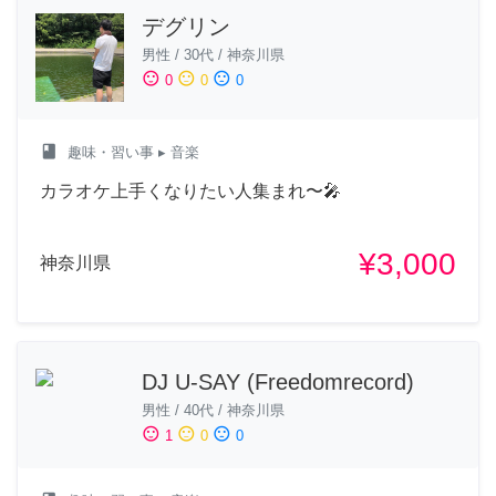
デグリン
男性
/
30代
/
神奈川県
sentiment_satisfied
sentiment_neutral
sentiment_dissatisfied
0
0
0
class
趣味・習い事
▸ 音楽
カラオケ上手くなりたい人集まれ〜🎤
¥3,000
神奈川県
DJ U-SAY (Freedomrecord)
男性
/
40代
/
神奈川県
sentiment_satisfied
sentiment_neutral
sentiment_dissatisfied
1
0
0