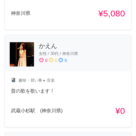
¥5,080
神奈川県
かえん
女性
/
30代
/
神奈川県
sentiment_satisfied
sentiment_neutral
sentiment_dissatisfied
0
0
0
class
趣味・習い事
▸ 音楽
昔の歌を歌います！
¥0
武蔵小杉駅 (神奈川県)