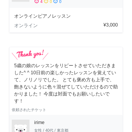
sentiment_satisfied
sentiment_neutral
sentiment_dissatisfied
4
0
0
オンラインピアノレッスン
¥3,000
オンライン
5歳の娘のレッスンをリピートさせていただきま
した^ ^ 10日前の楽しかったレッスンを覚えてい
て、ノリノリでした。 とても褒め方も上手で、
飽きないように色々混ぜてしていただけるので助
かりました！ 今度は対面でもお願いしたいで
す！
依頼されたチケット
irime
女性
/
40代
/
東京都