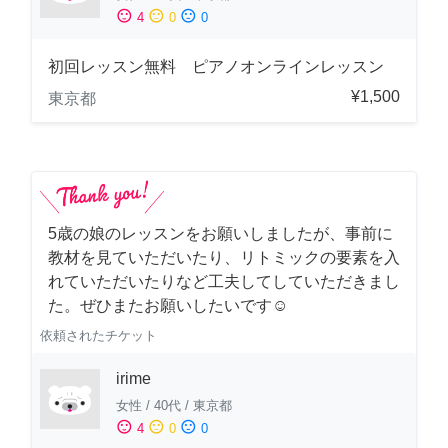
sentiment_satisfied
sentiment_neutral
sentiment_dissatisfied
4
0
0
初回レッスン無料 ピアノオンラインレッスン
¥1,500
東京都
5歳の娘のレッスンをお願いしましたが、事前に
教材を見ていただいたり、リトミックの要素を入
れていただいたりなど工夫してしていただきまし
た。ぜひまたお願いしたいです☺️
依頼されたチケット
irime
女性
/
40代
/
東京都
sentiment_satisfied
sentiment_neutral
sentiment_dissatisfied
4
0
0