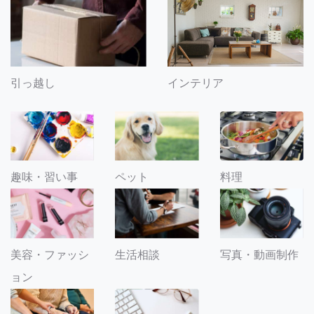
引っ越し
インテリア
趣味・習い事
ペット
料理
美容・ファッシ
生活相談
写真・動画制作
ョン