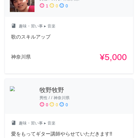
sentiment_satisfied
sentiment_neutral
sentiment_dissatisfied
1
0
0
class
趣味・習い事
▸ 音楽
歌のスキルアップ
¥5,000
神奈川県
牧野牧野
男性
/
/
神奈川県
sentiment_satisfied
sentiment_neutral
sentiment_dissatisfied
0
0
0
class
趣味・習い事
▸ 音楽
愛をもってギター講師やらせていただきます!!