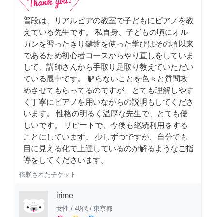
普段は、リアルピアの教室で子どもにピアノを教
えている先生です。 私自身、子どもの頃にオル
ガンを習ったきり鍵盤を使った学びはその頃以来
であるため初心者コースからやり直しをしていま
して、講師さんから手取り足取り教えていただい
ている最中です。 解らないことを色々と質問攻
めさせてもらってるのですが、とても理解しやす
く丁寧にピアノを用いながらの説明もしてくださ
います。 性格の明るく温厚な先生で、とても優
しいです。 リピートで、今後も継続利用をする
ことにしています。 少しずつですが、自分でも
目に見える化で上達しているのが解るようなご指
導をしてくださいます。
依頼されたチケット
irime
女性
/
40代
/
東京都