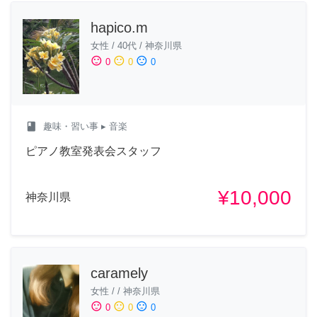
hapico.m
女性
/
40代
/
神奈川県
sentiment_satisfied
sentiment_neutral
sentiment_dissatisfied
0
0
0
class
趣味・習い事
▸ 音楽
ピアノ教室発表会スタッフ
¥10,000
神奈川県
caramely
女性
/
/
神奈川県
sentiment_satisfied
sentiment_neutral
sentiment_dissatisfied
0
0
0