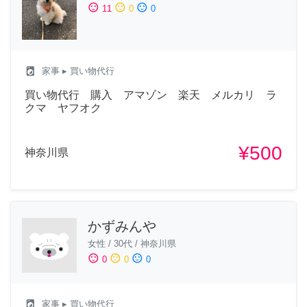
sentiment_satisfied
sentiment_neutral
sentiment_dissatisfied
11
0
0
local_laundry_service
家事
▸ 買い物代行
買い物代行 購入 アマゾン 楽天 メルカリ ラ
クマ ヤフオク
¥500
神奈川県
かずみんや
女性
/
30代
/
神奈川県
sentiment_satisfied
sentiment_neutral
sentiment_dissatisfied
0
0
0
local_laundry_service
家事
▸ 買い物代行