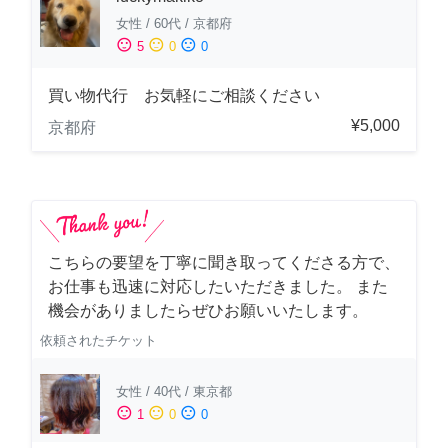
女性
/
60代
/
京都府
sentiment_satisfied
sentiment_neutral
sentiment_dissatisfied
5
0
0
買い物代行 お気軽にご相談ください
¥5,000
京都府
こちらの要望を丁寧に聞き取ってくださる方で、
お仕事も迅速に対応したいただきました。 また
機会がありましたらぜひお願いいたします。
依頼されたチケット
女性
/
40代
/
東京都
sentiment_satisfied
sentiment_neutral
sentiment_dissatisfied
1
0
0