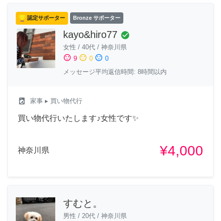
認定サポーター
Bronze サポーター
kayo&hiro77
check_circle
女性
/
40代
/
神奈川県
sentiment_satisfied
sentiment_neutral
sentiment_dissatisfied
9
0
0
メッセージ平均返信時間: 8時間以内
local_laundry_service
家事
▸ 買い物代行
買い物代行いたします♪女性です✨
¥4,000
神奈川県
すむと。
男性
/
20代
/
神奈川県