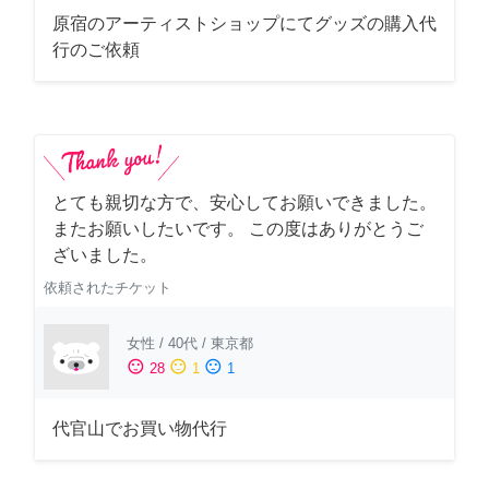
原宿のアーティストショップにてグッズの購入代
行のご依頼
とても親切な方で、安心してお願いできました。
またお願いしたいです。 この度はありがとうご
ざいました。
依頼されたチケット
女性
/
40代
/
東京都
sentiment_satisfied
sentiment_neutral
sentiment_dissatisfied
28
1
1
代官山でお買い物代行