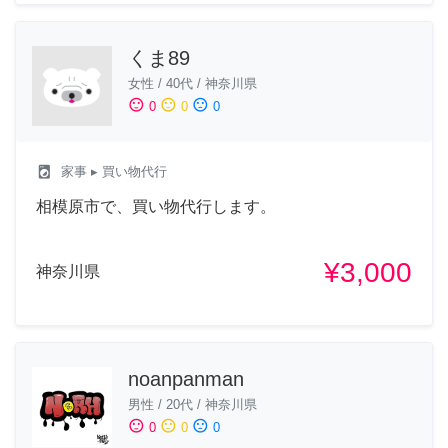
くま89
女性
/
40代
/
神奈川県
sentiment_satisfied
sentiment_neutral
sentiment_dissatisfied
0
0
0
local_laundry_service
家事
▸ 買い物代行
相模原市で、買い物代行します。
¥3,000
神奈川県
noanpanman
男性
/
20代
/
神奈川県
sentiment_satisfied
sentiment_neutral
sentiment_dissatisfied
0
0
0