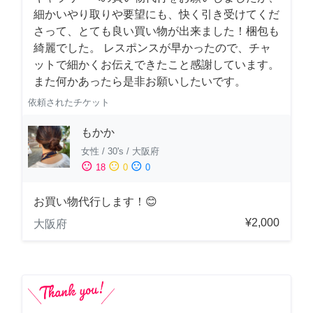
細かいやり取りや要望にも、快く引き受けてくだ
さって、とても良い買い物が出来ました！梱包も
綺麗でした。 レスポンスが早かったので、チャ
ットで細かくお伝えできたこと感謝しています。
また何かあったら是非お願いしたいです。
依頼されたチケット
もかか
女性
/
30's
/
大阪府
sentiment_satisfied
sentiment_neutral
sentiment_dissatisfied
18
0
0
お買い物代行します！😊
¥2,000
大阪府