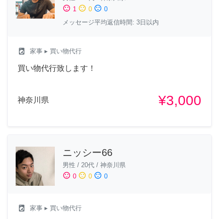
sentiment_satisfied
sentiment_neutral
sentiment_dissatisfied
1
0
0
メッセージ平均返信時間: 3日以内
local_laundry_service
家事
▸ 買い物代行
買い物代行致します！
¥3,000
神奈川県
ニッシー66
男性
/
20代
/
神奈川県
sentiment_satisfied
sentiment_neutral
sentiment_dissatisfied
0
0
0
local_laundry_service
家事
▸ 買い物代行