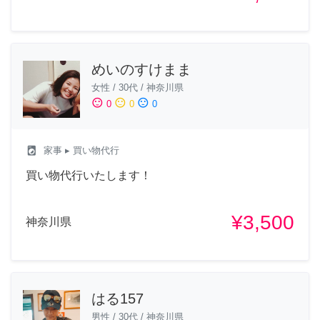
めいのすけまま
女性
/
30代
/
神奈川県
sentiment_satisfied
sentiment_neutral
sentiment_dissatisfied
0
0
0
local_laundry_service
家事
▸ 買い物代行
買い物代行いたします！
¥3,500
神奈川県
はる157
男性
/
30代
/
神奈川県