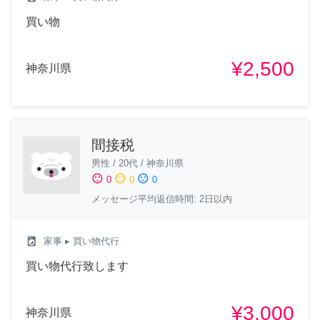
買い物
¥2,500
神奈川県
間接税
男性
/
20代
/
神奈川県
sentiment_satisfied
sentiment_neutral
sentiment_dissatisfied
0
0
0
メッセージ平均返信時間: 2日以内
local_laundry_service
家事
▸ 買い物代行
買い物代行致します
¥3,000
神奈川県