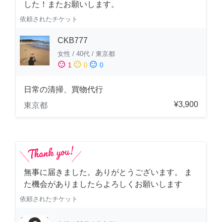
した！またお願いします。
依頼されたチケット
CKB777
女性
/
40代
/
東京都
sentiment_satisfied
sentiment_neutral
sentiment_dissatisfied
1
0
0
日常の清掃、買物代行
¥3,900
東京都
無事に届きました。ありがとうございます。 ま
た機会がありましたらよろしくお願いします
依頼されたチケット