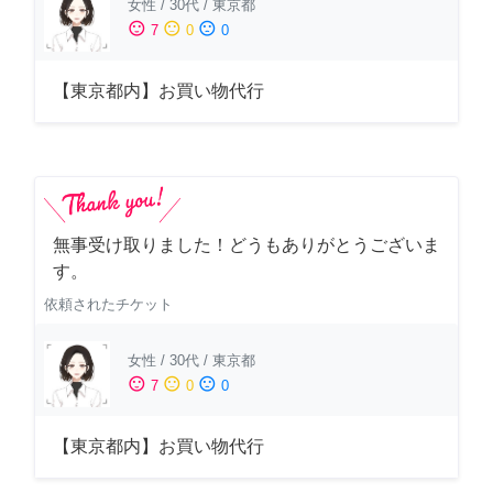
女性
/
30代
/
東京都
sentiment_satisfied
sentiment_neutral
sentiment_dissatisfied
7
0
0
【東京都内】お買い物代行
無事受け取りました！どうもありがとうございま
す。
依頼されたチケット
女性
/
30代
/
東京都
sentiment_satisfied
sentiment_neutral
sentiment_dissatisfied
7
0
0
【東京都内】お買い物代行