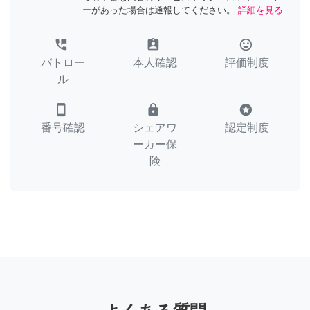
ーがあった場合は通報してください。
詳細を見る
perm_phone_msg
assignment_ind
tag_faces
パトロー
本人確認
評価制度
ル
smartphone
lock
stars
番号確認
シェアワ
認定制度
ーカー保
険