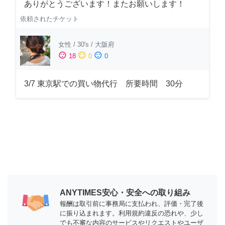
ありがとうございます！またお願いします！
依頼されたチケット
女性
/
30's
/
大阪府
sentiment_satisfied
sentiment_neutral
sentiment_dissatisfied
18
0
0
3/7 東京駅での買い物代行 所要時間 30分
ANYTIMES安心・安全への取り組み
報酬は取引前に事務局に支払われ、評価・完了後
に振り込まれます。利用規約違反の恐れや、少し
でも不審な内容のサービスやリクエストやユーザ