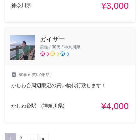
¥3,000
神奈川県
ガイザー
男性
/
30代
/
神奈川県
sentiment_satisfied
sentiment_neutral
sentiment_dissatisfied
0
0
0
local_laundry_service
家事
▸ 買い物代行
かしわ台周辺限定の買い物代行致します！
¥4,000
かしわ台駅 (神奈川県)
1
2
...
»