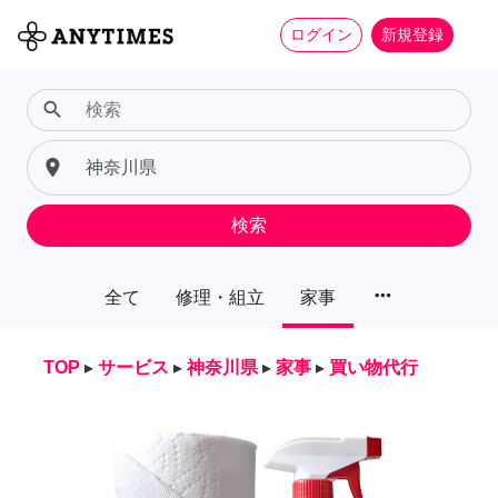
ログイン
新規登録
search
place
検索
more_horiz
全て
修理・組立
家事
TOP
▸
サービス
▸
神奈川県
▸
家事
▸
買い物代行