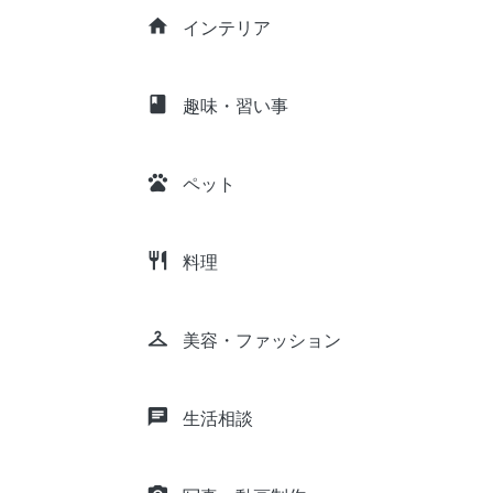
home
インテリア
class
趣味・習い事
pets
ペット
restaurant
料理
checkroom
美容・ファッション
chat
生活相談