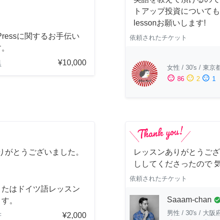
トアップ投資についても
lessonお願いします!
dPressに関するお手伝い
依頼されたチケット
す。
¥10,000
県
女性
/
30's
/
東京
sentiment_satisfied
sentiment_neutral
sentiment_dissatisfied
86
2
1
りがとうございました。
レッスンありがとうござ
ししてくださったので 
依頼されたチケット
またはドイツ語レッスン
Saaam-chan
check_cir
ます。
男性
/
30's
/
大阪
¥2,000
府