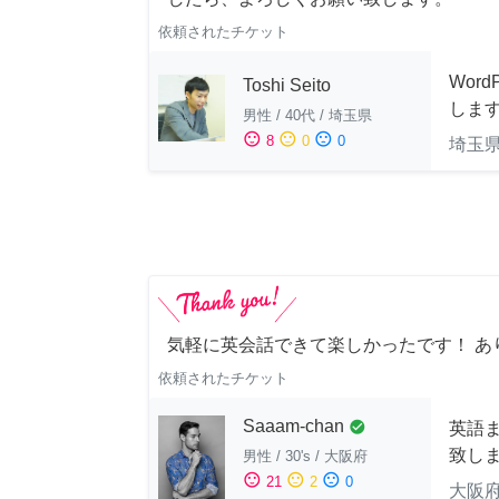
依頼されたチケット
Wor
Toshi Seito
しま
男性
/
40代
/
埼玉県
sentiment_satisfied
sentiment_neutral
sentiment_dissatisfied
8
0
0
埼玉
気軽に英会話できて楽しかったです！ あ
依頼されたチケット
Saaam-chan
check_circle
英語
致し
男性
/
30's
/
大阪府
sentiment_satisfied
sentiment_neutral
sentiment_dissatisfied
21
2
0
大阪