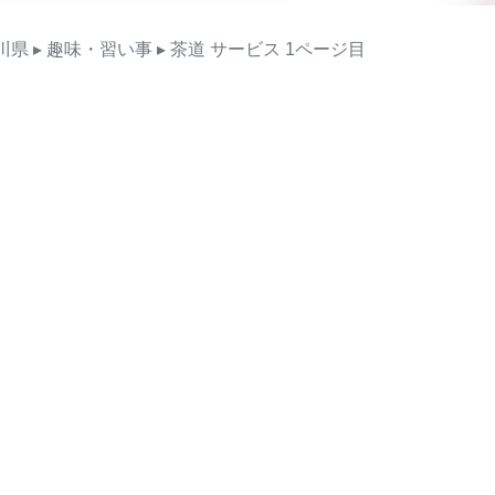
川県
▸ 趣味・習い事
▸ 茶道
サービス
1ページ目