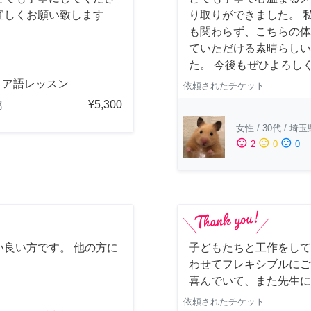
宜しくお願い致します
り取りができました。 
も関わらず、こちらの体
ていただける素晴らしい
た。 今後もぜひよろし
リア語レッスン
依頼されたチケット
¥5,300
都
女性
/
30代
/
埼玉
sentiment_satisfied
sentiment_neutral
sentiment_dissatisfied
2
0
0
良い方です。 他の方に
子どもたちと工作をして
わせてフレキシブルにご
喜んでいて、また先生に
依頼されたチケット