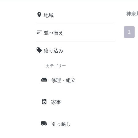
神奈
place
地域
sort
1
並べ替え
local_offer
絞り込み
カテゴリー
weekend
修理・組立
local_laundry_service
家事
local_shipping
引っ越し