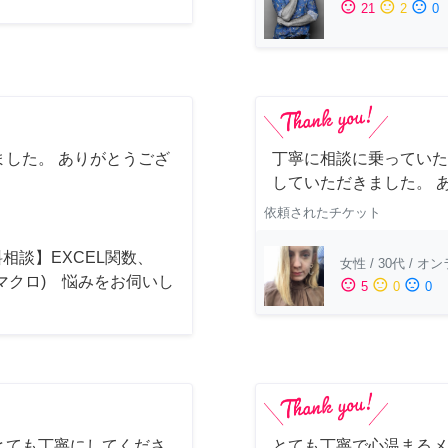
sentiment_satisfied
sentiment_neutral
sentiment_dissatisfied
21
2
0
した。 ありがとうござ
丁寧に相談に乗っていた
していただきました。 
依頼されたチケット
相談】EXCEL関数、
女性
/
30代
/
オン
(マクロ) 悩みをお伺いし
sentiment_satisfied
sentiment_neutral
sentiment_dissatisfied
5
0
0
！
とても丁寧にしてくださ
とても丁寧で心温まるメ