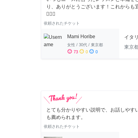
り、ありがとうございます！これからも
🙇‍♀️✨
依頼されたチケット
Mami Horibe
イタ
女性
/
30代
/
東京都
東京
sentiment_satisfied
sentiment_neutral
sentiment_dissatisfied
73
0
0
とても分かりやすい説明で、お話しやすい
も薦められます。
依頼されたチケット