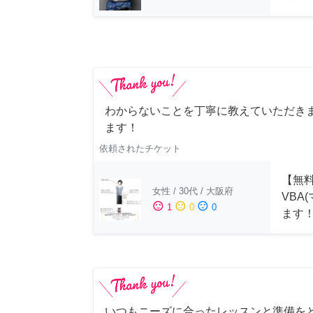
わからないことを丁寧に教えていただきま
ます！
依頼されたチケット
【無料
女性
/
30代
/
大阪府
VBA
sentiment_satisfied
sentiment_neutral
sentiment_dissatisfied
1
0
0
ます
いつもニーズに合ったレッスンと準備を