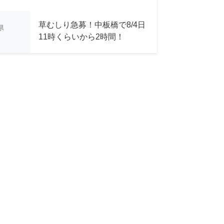
草むしり急募！中板橋で8/4日
県
11時くらいから2時間！