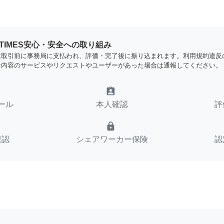
YTIMES安心・安全への取り組み
は取引前に事務局に支払われ、評価・完了後に振り込まれます。利用規約違反
な内容のサービスやリクエストやユーザーがあった場合は通報してください。
assignment_ind
ール
本人確認
評
lock
確認
シェアワーカー保険
認