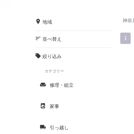
神奈
place
地域
sort
1
並べ替え
local_offer
絞り込み
カテゴリー
weekend
修理・組立
local_laundry_service
家事
local_shipping
引っ越し