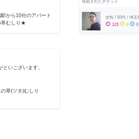
依頼されたチケット
駅から10分のアパート
女性
/
50代
/
埼玉
の草むしり★
sentiment_satisfied
sentiment_neutral
sentiment_dissatisfied
123
4
0
がといございます。
の草(ツタ)むしり