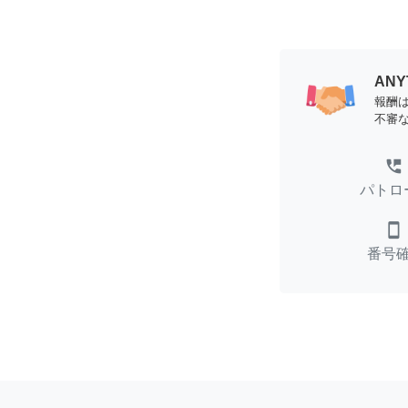
AN
報酬
不審
perm_phone_msg
パトロ
smartphone
番号