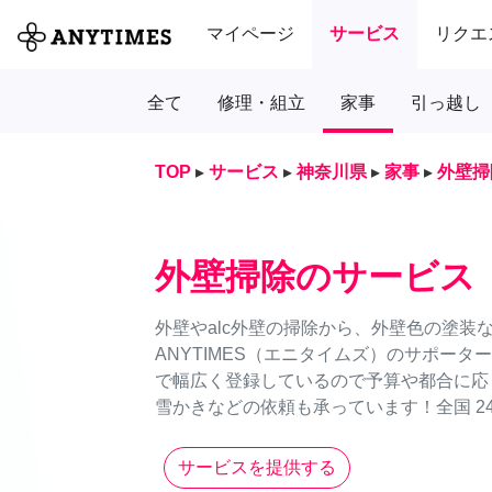
マイページ
サービス
リクエ
全て
修理・組立
家事
引っ越し
TOP
▸
サービス
▸
神奈川県
▸
家事
▸
外壁掃
外壁掃除のサービス
外壁やalc外壁の掃除から、外壁色の塗装
ANYTIMES（エニタイムズ）のサポー
で幅広く登録しているので予算や都合に応
雪かきなどの依頼も承っています！全国 24
サービスを提供する