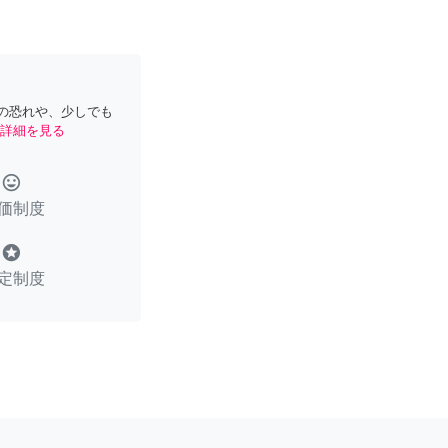
の恐れや、少しでも
詳細を見る
tag_faces
価制度
stars
定制度