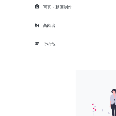
camera_alt
写真・動画制作
escalator_warning
高齢者
attachment
その他