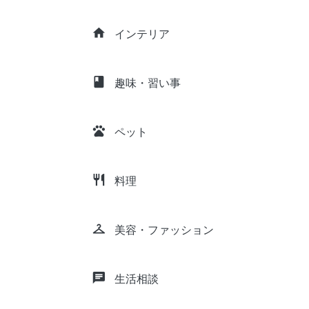
home
インテリア
class
趣味・習い事
pets
ペット
restaurant
料理
checkroom
美容・ファッション
chat
生活相談