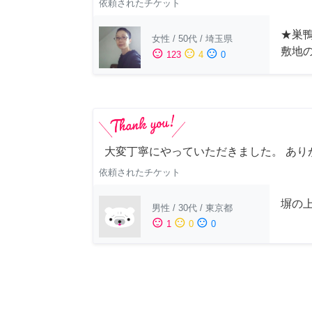
依頼されたチケット
★巣鴨
女性
/
50代
/
埼玉県
敷地
sentiment_satisfied
sentiment_neutral
sentiment_dissatisfied
123
4
0
大変丁寧にやっていただきました。 あり
依頼されたチケット
塀の上
男性
/
30代
/
東京都
sentiment_satisfied
sentiment_neutral
sentiment_dissatisfied
1
0
0