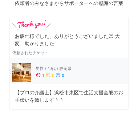
依頼者のみなさまからサポーターへの感謝の言葉
お疲れ様でした、ありがとうございました😊 大
変、助かりました
依頼されたチケット
男性
/
40代
/
静岡県
sentiment_satisfied
sentiment_neutral
sentiment_dissatisfied
1
0
0
【プロの介護士】浜松市東区で生活支援全般のお
手伝いを致します＾＾