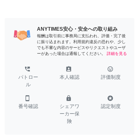
ANYTIMES安心・安全への取り組み
報酬は取引前に事務局に支払われ、評価・完了後
に振り込まれます。利用規約違反の恐れや、少し
でも不審な内容のサービスやリクエストやユーザ
ーがあった場合は通報してください。
詳細を見る
perm_phone_msg
assignment_ind
tag_faces
パトロー
本人確認
評価制度
ル
smartphone
lock
stars
番号確認
シェアワ
認定制度
ーカー保
険