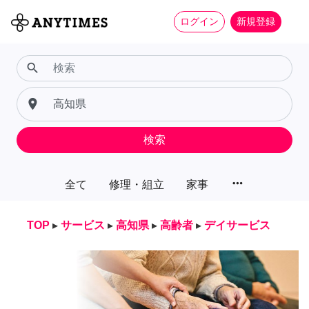
ログイン
新規登録
search
place
検索
more_horiz
全て
修理・組立
家事
TOP
▸
サービス
▸
高知県
▸
高齢者
▸
デイサービス