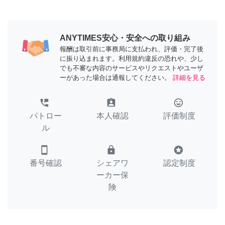
ANYTIMES安心・安全への取り組み
報酬は取引前に事務局に支払われ、評価・完了後
に振り込まれます。利用規約違反の恐れや、少し
でも不審な内容のサービスやリクエストやユーザ
ーがあった場合は通報してください。
詳細を見る
perm_phone_msg
assignment_ind
tag_faces
パトロー
本人確認
評価制度
ル
smartphone
lock
stars
番号確認
シェアワ
認定制度
ーカー保
険