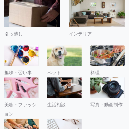
引っ越し
インテリア
趣味・習い事
ペット
料理
美容・ファッシ
生活相談
写真・動画制作
ョン