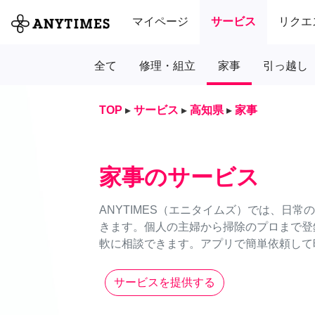
マイページ
サービス
リクエ
全て
修理・組立
家事
引っ越し
TOP
▸
サービス
▸
高知県
▸
家事
家事のサービス
ANYTIMES（エニタイムズ）では、日
きます。個人の主婦から掃除のプロまで登
軟に相談できます。アプリで簡単依頼して時
サービスを提供する