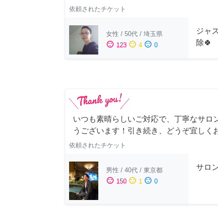
依頼されたチケット
ジャス
女性
/
50代
/
埼玉県
除🍀
sentiment_satisfied
sentiment_neutral
sentiment_dissatisfied
123
4
0
いつも素晴らしいご対応で、丁寧なサロ
うございます！引き続き、どうぞ宜しく
依頼されたチケット
サロ
男性
/
40代
/
東京都
sentiment_satisfied
sentiment_neutral
sentiment_dissatisfied
150
1
0