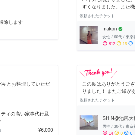
すくなりました。また機
依頼されたチケット
お掃除します
makon
check_circle
女性
/
60代
/
東京
sentiment_satisfied
sentiment_neutral
sentiment_dissatisfied
812
16
パキとお料理していただ
この度はありがとうござ
りました！ またご縁が
依頼されたチケット
リティの高い家事代行及
SHIN@池尻大
掃
男性
/
30代
/
東京
¥6,000
都
sentiment_satisfied
sentiment_neutral
sentiment_dissatisfied
14
0
0