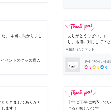
た。 本当に助かりまし
ありがとうございます！
り、迅速に対応して下さ
依頼されたチケット
メイベントのグッズ購入
男性
/
30代
/
沖縄
sentiment_satisfied
sentiment_neutral
sentiment_dissatisfied
3
0
0
いただきましてありがと
非常に丁寧に対応してい
たします！
けると嬉しいです！