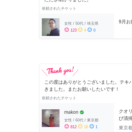
依頼されたチケット
9月
女性
/
50代
/
埼玉県
sentiment_satisfied
sentiment_neutral
sentiment_dissatisfied
123
4
0
この度はありがとうございました。テキ
きました。またお願いしたいです！
依頼されたチケット
クオ
makon
check_circle
び清
女性
/
60代
/
東京都
sentiment_satisfied
sentiment_neutral
sentiment_dissatisfied
812
16
1
東京