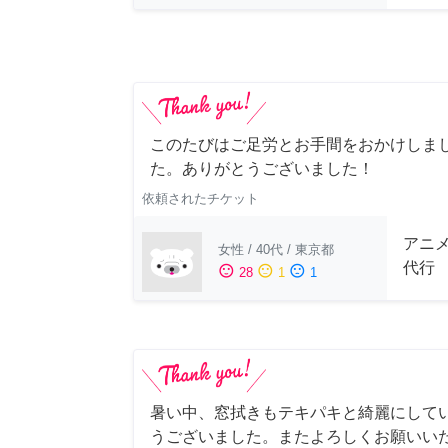
このたびはご足労とお手間をおかけしまし
た。ありがとうございました！
依頼されたチケット
アニ
女性
/
40代
/
東京都
代行
sentiment_satisfied
sentiment_neutral
sentiment_dissatisfied
28
1
1
暑い中、窓拭きもテキパキと綺麗にして
うございました。またよろしくお願いい