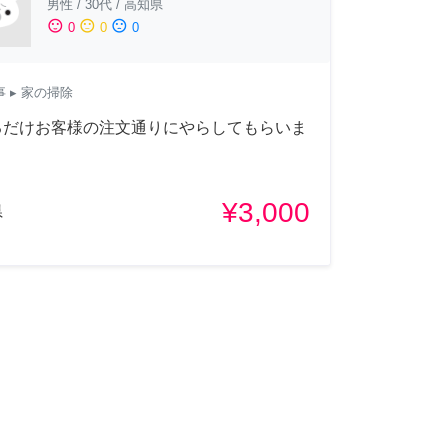
男性
/
30代
/
高知県
sentiment_satisfied
sentiment_neutral
sentiment_dissatisfied
0
0
0
事
▸ 家の掃除
るだけお客様の注文通りにやらしてもらいま
¥3,000
県