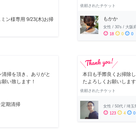
依頼されたチケット
もかか
ミン様専用 9/23(木)お掃
女性
/
30's
/
大阪
sentiment_satisfied
sentiment_neutral
sentiment_dissatisfied
18
0
0
ン清掃を頂き、ありがと
本日も手際良くお掃除し
お願い致します！
たよろしくお願いします
依頼されたチケット
ン定期清掃
女性
/
50代
/
埼玉
sentiment_satisfied
sentiment_neutral
sentiment_dissatisfied
123
4
0