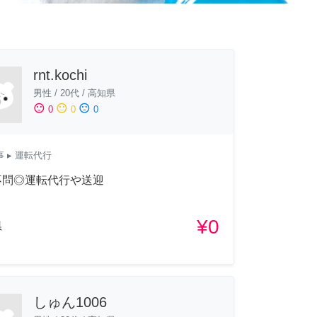
rnt.kochi
男性
/
20代
/
高知県
sentiment_satisfied
sentiment_neutral
sentiment_dissatisfied
0
0
0
事
▸ 運転代行
不問◎運転代行や送迎
¥0
県
しゅん1006