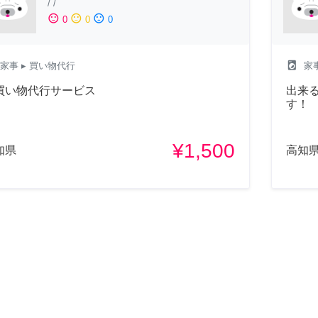
/
/
sentiment_satisfied
sentiment_neutral
sentiment_dissatisfied
0
0
0
local_laundry_service
家事
▸ 買い物代行
家
買い物代行サービス
出来
す！
¥1,500
知県
高知