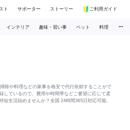
スト
サポーター
ストーリー
ご利用ガイド
more_horiz
インテリア
趣味・習い事
ペット
料理
常の掃除や料理などの家事を格安で代行依頼することがで
録しているので、費用や時間帯などご要望に応じて柔
短生活始めませんか？全国 24時間365日対応可能。