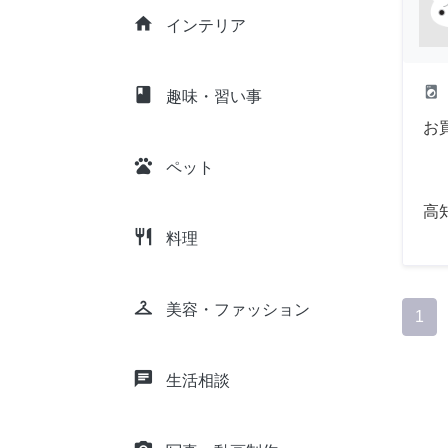
home
インテリア
local_laundry_service
class
趣味・習い事
お
pets
ペット
高
restaurant
料理
checkroom
美容・ファッション
1
chat
生活相談