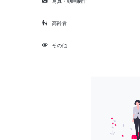
camera_alt
写真・動画制作
escalator_warning
高齢者
attachment
その他