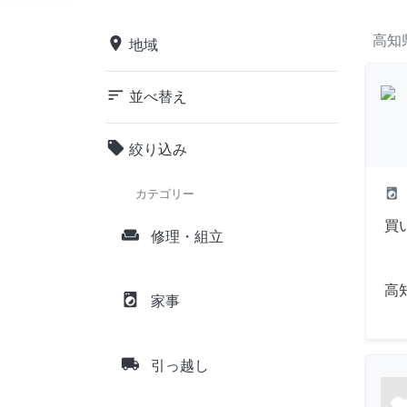
高知
place
地域
sort
並べ替え
local_offer
絞り込み
local_laundry_service
カテゴリー
買
weekend
修理・組立
高
local_laundry_service
家事
local_shipping
引っ越し