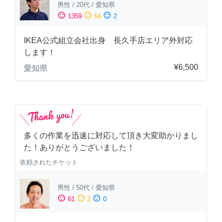
男性
/
20代
/
愛知県
sentiment_satisfied
sentiment_neutral
sentiment_dissatisfied
1359
64
2
IKEA公式組立会社出身 長久手店エリア外対応
します！
¥6,500
愛知県
多くの作業を迅速に対応して頂き大変助かりまし
た！ありがとうございました！
依頼されたチケット
男性
/
50代
/
愛知県
sentiment_satisfied
sentiment_neutral
sentiment_dissatisfied
61
2
0