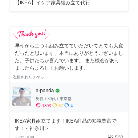
【IKEA】イケア家具組み立て代行
早朝から二つも組み立てていただいてとても大変
だったと思います、本当にありがとうございまし
た。子供たちが喜んでいます。 また機会があり
ましたらよろしくお願いします。
依頼されたチケット
a-panda
check_circle
男性
/
30代
/
東京都
sentiment_satisfied
sentiment_neutral
sentiment_dissatisfied
1803
87
4
IKEA家具組立てます！IKEA商品の知識豊富で
す！＜神奈川＞
¥2,500