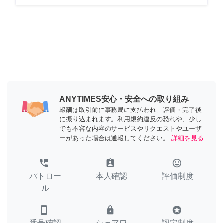
ANYTIMES安心・安全への取り組み
報酬は取引前に事務局に支払われ、評価・完了後
に振り込まれます。利用規約違反の恐れや、少し
でも不審な内容のサービスやリクエストやユーザ
ーがあった場合は通報してください。
詳細を見る
perm_phone_msg
assignment_ind
tag_faces
パトロー
本人確認
評価制度
ル
smartphone
lock
stars
番号確認
シェアワ
認定制度