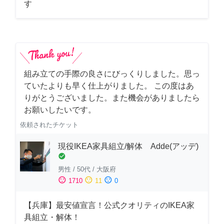
す
組み立ての手際の良さにびっくりしました。思っ
ていたよりも早く仕上がりました。 この度はあ
りがとうございました。また機会がありましたら
お願いしたいです。
依頼されたチケット
現役IKEA家具組立/解体 Adde(アッデ)
check_circle
男性
/
50代
/
大阪府
sentiment_satisfied
sentiment_neutral
sentiment_dissatisfied
1710
11
0
【兵庫】最安値宣言！公式クオリティのIKEA家
具組立・解体！