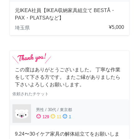
元IKEA社員【IKEA収納家具組立て BESTÅ・
PAX・PLATSAなど】
¥5,000
埼玉県
この度はありがとうございました。 丁寧な作業
をして下さる方です。 またご縁がありましたら
下さいよろしくお願いします。
依頼されたチケット
男性
/
30代
/
東京都
sentiment_satisfied
sentiment_neutral
sentiment_dissatisfied
129
11
1
9.24〜30イケア家具の解体組立てをお願いしま