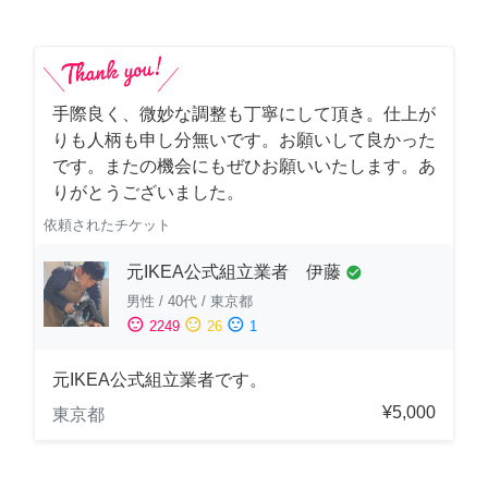
手際良く、微妙な調整も丁寧にして頂き。仕上が
りも人柄も申し分無いです。お願いして良かった
です。またの機会にもぜひお願いいたします。あ
りがとうございました。
依頼されたチケット
元IKEA公式組立業者 伊藤
check_circle
男性
/
40代
/
東京都
sentiment_satisfied
sentiment_neutral
sentiment_dissatisfied
2249
26
1
元IKEA公式組立業者です。
¥5,000
東京都