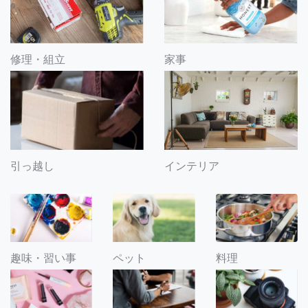
修理・組立
家事
引っ越し
インテリア
趣味・習い事
ペット
料理