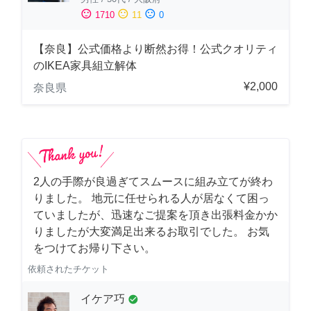
sentiment_satisfied
sentiment_neutral
sentiment_dissatisfied
1710
11
0
【奈良】公式価格より断然お得！公式クオリティ
のIKEA家具組立解体
¥2,000
奈良県
2人の手際が良過ぎてスムースに組み立てが終わ
りました。 地元に任せられる人が居なくて困っ
ていましたが、迅速なご提案を頂き出張料金かか
りましたが大変満足出来るお取引でした。 お気
をつけてお帰り下さい。
依頼されたチケット
イケア巧
check_circle