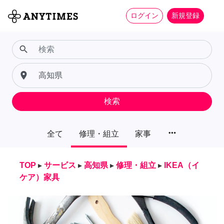
ログイン
新規登録
search
place
検索
more_horiz
全て
修理・組立
家事
TOP
▸
サービス
▸
高知県
▸
修理・組立
▸
IKEA（イ
ケア）家具