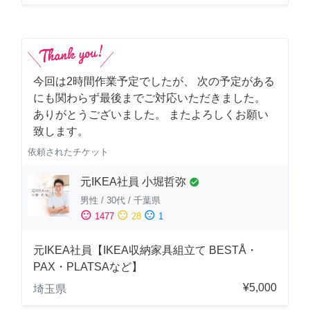
今回は2時間作業予定でしたが、 次の予定がある
にも関わらず最後までご対応いただきました。
ありがとうございました。 またよろしくお願い
致します。
依頼されたチケット
元IKEA社員 小堀哲弥
check_circle
男性
/
30代
/
千葉県
sentiment_satisfied
sentiment_neutral
sentiment_dissatisfied
1477
28
1
元IKEA社員【IKEA収納家具組立て BESTÅ・
PAX・PLATSAなど】
¥5,000
埼玉県