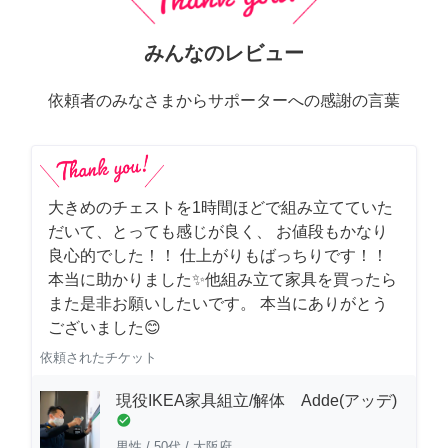
みんなのレビュー
依頼者のみなさまからサポーターへの感謝の言葉
大きめのチェストを1時間ほどで組み立てていた
だいて、とっても感じが良く、 お値段もかなり
良心的でした！！ 仕上がりもばっちりです！！
本当に助かりました✨他組み立て家具を買ったら
また是非お願いしたいです。 本当にありがとう
ございました😊
依頼されたチケット
現役IKEA家具組立/解体 Adde(アッデ)
check_circle
男性
/
50代
/
大阪府