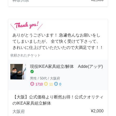
神奈川県
ありがとうございます！ 急遽色んなお願いをし
てしまいましたが、 全て快く受けて下さって、
きれいに仕上げていただいたので大満足です！！
依頼されたチケット
現役IKEA家具組立/解体 Adde(アッデ)
check_circle
男性
/
50代
/
大阪府
sentiment_satisfied
sentiment_neutral
sentiment_dissatisfied
1710
11
0
【大阪】公式価格より断然お得！公式クオリティ
のIKEA家具組立解体
¥2,000
大阪府