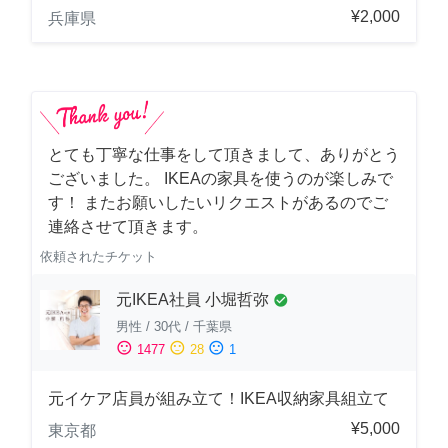
¥2,000
兵庫県
とても丁寧な仕事をして頂きまして、ありがとう
ございました。 IKEAの家具を使うのが楽しみで
す！ またお願いしたいリクエストがあるのでご
連絡させて頂きます。
依頼されたチケット
元IKEA社員 小堀哲弥
check_circle
男性
/
30代
/
千葉県
sentiment_satisfied
sentiment_neutral
sentiment_dissatisfied
1477
28
1
元イケア店員が組み立て！IKEA収納家具組立て
¥5,000
東京都