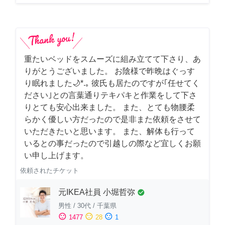
重たいベッドをスムーズに組み立てて下さり、あ
りがとうございました。 お陰様で昨晩はぐっす
り眠れました🌙*.｡ 彼氏も居たのですが｢任せてく
ださい｣との言葉通りテキパキと作業をして下さ
りとても安心出来ました。 また、とても物腰柔
らかく優しい方だったので是非また依頼をさせて
いただきたいと思います。 また、解体も行って
いるとの事だったので引越しの際など宜しくお願
い申し上げます。
依頼されたチケット
元IKEA社員 小堀哲弥
check_circle
男性
/
30代
/
千葉県
sentiment_satisfied
sentiment_neutral
sentiment_dissatisfied
1477
28
1