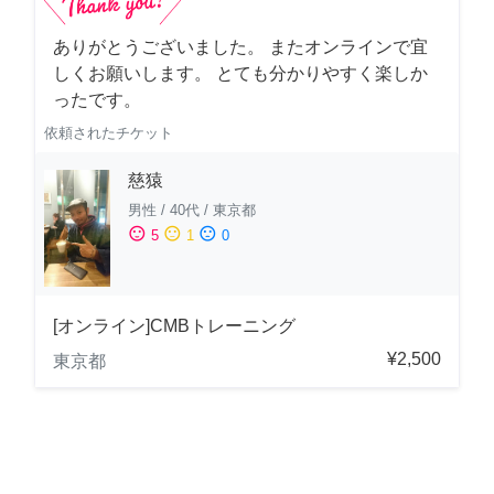
ありがとうございました。 またオンラインで宜
しくお願いします。 とても分かりやすく楽しか
ったです。
依頼されたチケット
慈猿
男性
/
40代
/
東京都
sentiment_satisfied
sentiment_neutral
sentiment_dissatisfied
5
1
0
[オンライン]CMBトレーニング
¥2,500
東京都