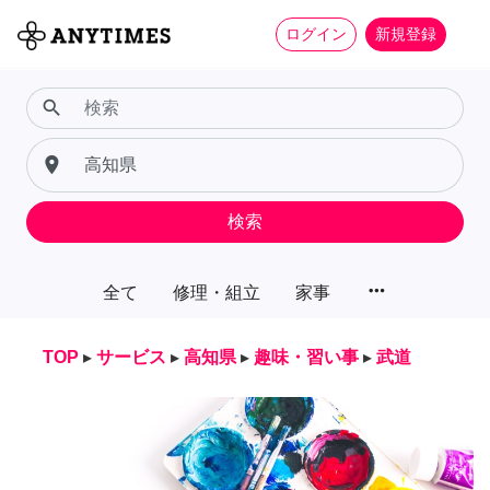
ログイン
新規登録
search
place
検索
more_horiz
全て
修理・組立
家事
TOP
▸
サービス
▸
高知県
▸
趣味・習い事
▸
武道