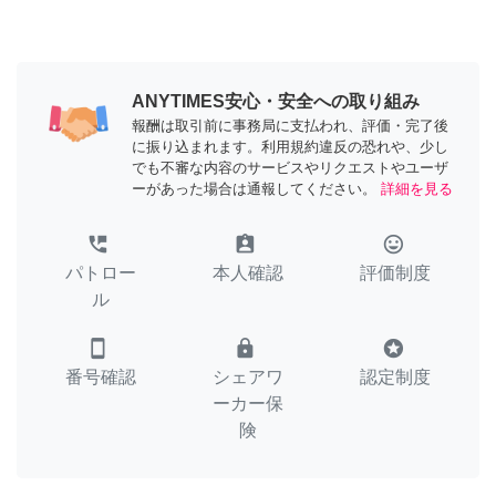
ANYTIMES安心・安全への取り組み
報酬は取引前に事務局に支払われ、評価・完了後
に振り込まれます。利用規約違反の恐れや、少し
でも不審な内容のサービスやリクエストやユーザ
ーがあった場合は通報してください。
詳細を見る
perm_phone_msg
assignment_ind
tag_faces
パトロー
本人確認
評価制度
ル
smartphone
lock
stars
番号確認
シェアワ
認定制度
ーカー保
険