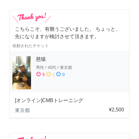
こちらこそ、有難うございました。 ちょっと、
先になりますが検討させて頂きます。
依頼されたチケット
慈猿
男性
/
40代
/
東京都
sentiment_satisfied
sentiment_neutral
sentiment_dissatisfied
5
1
0
[オンライン]CMBトレーニング
¥2,500
東京都