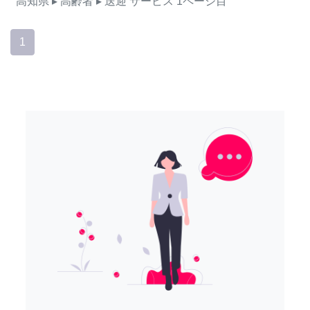
高知県
▸ 高齢者
▸ 送迎
サービス
1ページ目
1