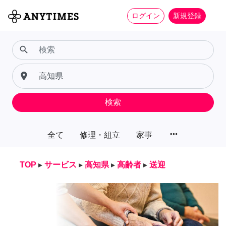
ログイン
新規登録
search
place
検索
more_horiz
全て
修理・組立
家事
TOP
▸
サービス
▸
高知県
▸
高齢者
▸
送迎