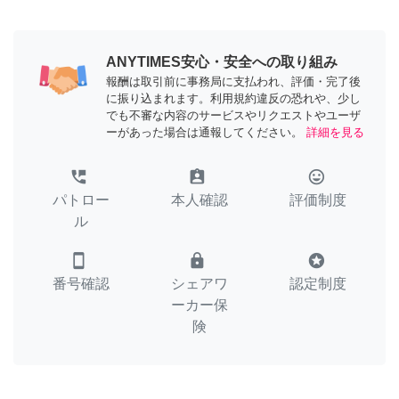
ANYTIMES安心・安全への取り組み
報酬は取引前に事務局に支払われ、評価・完了後
に振り込まれます。利用規約違反の恐れや、少し
でも不審な内容のサービスやリクエストやユーザ
ーがあった場合は通報してください。
詳細を見る
perm_phone_msg
assignment_ind
tag_faces
パトロー
本人確認
評価制度
ル
smartphone
lock
stars
番号確認
シェアワ
認定制度
ーカー保
険