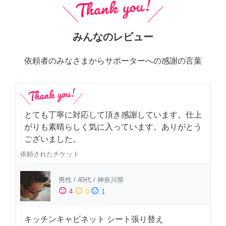
みんなのレビュー
依頼者のみなさまからサポーターへの感謝の言葉
とても丁寧に対応して頂き感謝しています。仕上
がりも素晴らしく気に入っています。ありがとう
ございました。
依頼されたチケット
男性
/
40代
/
神奈川県
sentiment_satisfied
sentiment_neutral
sentiment_dissatisfied
4
0
1
キッチンキャビネット シート張り替え