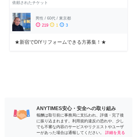
依頼されたチケット
男性
/
60代
/
東京都
sentiment_satisfied
sentiment_neutral
sentiment_dissatisfied
219
1
3
★新宿でDIYリフォームできる方募集！★
ANYTIMES安心・安全への取り組み
報酬は取引前に事務局に支払われ、評価・完了後
に振り込まれます。利用規約違反の恐れや、少し
でも不審な内容のサービスやリクエストやユーザ
ーがあった場合は通報してください。
詳細を見る