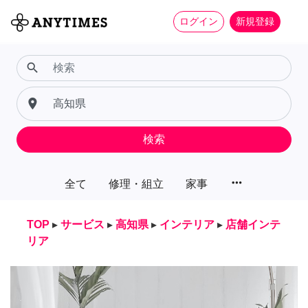
ログイン
新規登録
search
place
検索
more_horiz
全て
修理・組立
家事
TOP
▸
サービス
▸
高知県
▸
インテリア
▸
店舗インテ
リア