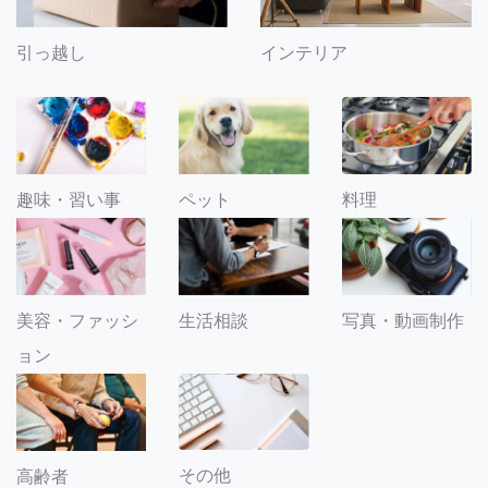
引っ越し
インテリア
趣味・習い事
ペット
料理
美容・ファッシ
生活相談
写真・動画制作
ョン
その他
高齢者