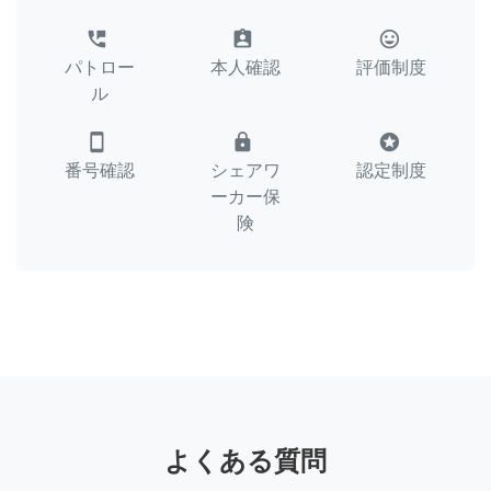
perm_phone_msg
assignment_ind
tag_faces
パトロー
本人確認
評価制度
ル
smartphone
lock
stars
番号確認
シェアワ
認定制度
ーカー保
険
よくある質問