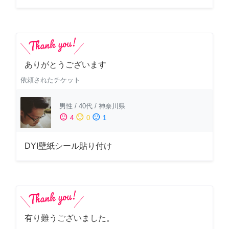
ありがとうございます
依頼されたチケット
男性
/
40代
/
神奈川県
sentiment_satisfied
sentiment_neutral
sentiment_dissatisfied
4
0
1
DYI壁紙シール貼り付け
有り難うございました。