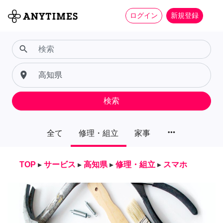
ログイン
新規登録
search
place
検索
more_horiz
全て
修理・組立
家事
TOP
▸
サービス
▸
高知県
▸
修理・組立
▸
スマホ