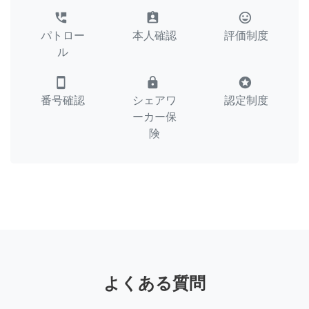
perm_phone_msg
assignment_ind
tag_faces
パトロー
本人確認
評価制度
ル
smartphone
lock
stars
番号確認
シェアワ
認定制度
ーカー保
険
よくある質問