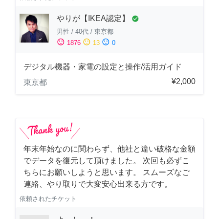
やりが【IKEA認定】
check_circle
男性
/
40代
/
東京都
sentiment_satisfied
sentiment_neutral
sentiment_dissatisfied
1876
13
0
デジタル機器・家電の設定と操作/活用ガイド
¥2,000
東京都
年末年始なのに関わらず、他社と違い破格な金額
でデータを復元して頂けました。 次回も必ずこ
ちらにお願いしようと思います。 スムーズなご
連絡、やり取りで大変安心出来る方です。
依頼されたチケット