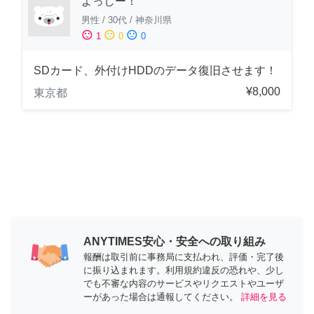
よっしー！
男性
/
30代
/
神奈川県
sentiment_satisfied
sentiment_neutral
sentiment_dissatisfied
1
0
0
SDカード、外付けHDDのデータ復旧させます！
¥8,000
東京都
ANYTIMES安心・安全への取り組み
報酬は取引前に事務局に支払われ、評価・完了後
に振り込まれます。利用規約違反の恐れや、少し
でも不審な内容のサービスやリクエストやユーザ
ーがあった場合は通報してください。
詳細を見る