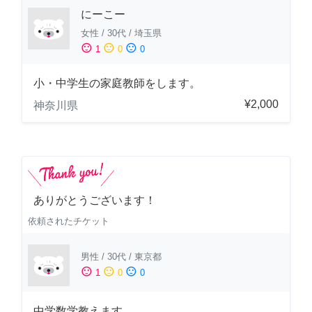
にーこー
女性
/
30代
/
埼玉県
sentiment_satisfied
sentiment_neutral
sentiment_dissatisfied
1
0
0
小・中学生の家庭教師をします。
¥2,000
神奈川県
ありがとうございます！
依頼されたチケット
男性
/
30代
/
東京都
sentiment_satisfied
sentiment_neutral
sentiment_dissatisfied
1
0
0
中学数学教えます。