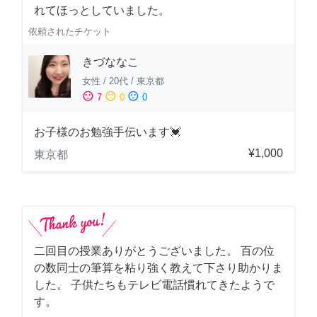
れてほっとしていました。
依頼されたチケット
きづななこ
女性
/
20代
/
東京都
sentiment_satisfied
sentiment_neutral
sentiment_dissatisfied
7
0
0
お子様のお勉強手伝います💓
¥1,000
東京都
二回目の授業ありがとうございました。 百の位
の数同士の筆算を粘り強く教えて下さり助かりま
した。 子供たちもテレビ電話慣れてきたようで
す。