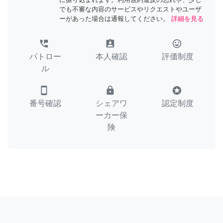
でも不審な内容のサービスやリクエストやユーザ
ーがあった場合は通報してください。
詳細を見る
perm_phone_msg
assignment_ind
tag_faces
パトロー
本人確認
評価制度
ル
smartphone
lock
stars
番号確認
シェアワ
認定制度
ーカー保
険