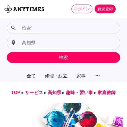
ログイン
新規登録
search
place
検索
more_horiz
全て
修理・組立
家事
TOP
▸
サービス
▸
高知県
▸
趣味・習い事
▸
家庭教師