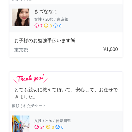
きづななこ
女性
/
20代
/
東京都
sentiment_satisfied
sentiment_neutral
sentiment_dissatisfied
7
0
0
お子様のお勉強手伝います💓
¥1,000
東京都
とても親切に教えて頂いて、安心して、お任せで
きました。
依頼されたチケット
女性
/
30's
/
神奈川県
sentiment_satisfied
sentiment_neutral
sentiment_dissatisfied
24
0
0