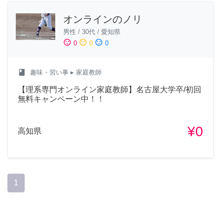
オンラインのノリ
男性
/
30代
/
愛知県
sentiment_satisfied
sentiment_neutral
sentiment_dissatisfied
0
0
0
class
趣味・習い事
▸ 家庭教師
【理系専門オンライン家庭教師】名古屋大学卒/初回
無料キャンペーン中！！
¥0
高知県
1