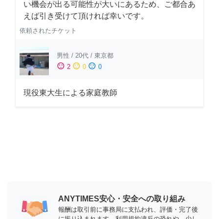
い機会が出る可能性が大いにあるため、ご都合あ
えば引き受けて頂ければ幸いです。
依頼されたチケット
男性
/
20代
/
東京都
sentiment_satisfied
sentiment_neutral
sentiment_dissatisfied
2
0
0
現役東大生による家庭教師
ANYTIMES安心・安全への取り組み
報酬は取引前に事務局に支払われ、評価・完了後
に振り込まれます。利用規約違反の恐れや、少し