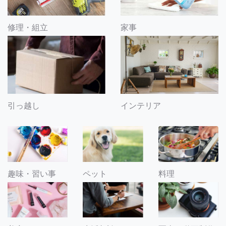
修理・組立
家事
引っ越し
インテリア
趣味・習い事
ペット
料理