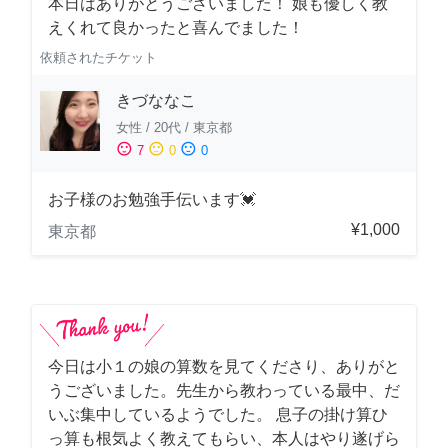
本日はありがとうございました！ 娘も優しく教
えくれて良かったと喜んでました！
依頼されたチケット
きづななこ
女性
/
20代
/
東京都
sentiment_satisfied
sentiment_neutral
sentiment_dissatisfied
7
0
0
お子様のお勉強手伝います💓
¥1,000
東京都
今日は小１の娘の算数を見てくださり、ありがと
うございました。先生から教わっている最中、だ
いぶ集中しているようでした。 息子の掛け算ひ
っ算も根気よく教えてもらい、本人はやり遂げら