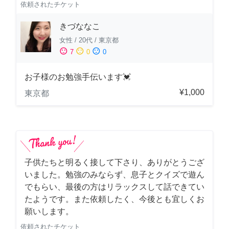
依頼されたチケット
きづななこ
女性
/
20代
/
東京都
sentiment_satisfied
sentiment_neutral
sentiment_dissatisfied
7
0
0
お子様のお勉強手伝います💓
¥1,000
東京都
子供たちと明るく接して下さり、ありがとうござ
いました。勉強のみならず、息子とクイズで遊ん
でもらい、最後の方はリラックスして話できてい
たようです。また依頼したく、今後とも宜しくお
願いします。
依頼されたチケット