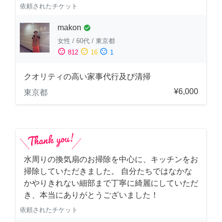
依頼されたチケット
makon
check_circle
女性
/
60代
/
東京都
sentiment_satisfied
sentiment_neutral
sentiment_dissatisfied
812
16
1
クオリティの高い家事代行及び清掃
¥6,000
東京都
水周りの換気扇のお掃除を中心に、キッチンをお
掃除していただきました。 自分たちではなかな
かやりきれない細部まで丁寧に綺麗にしていただ
き、本当にありがとうございました！
依頼されたチケット