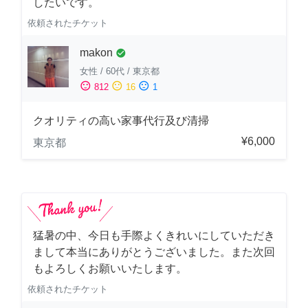
したいです。
依頼されたチケット
makon
check_circle
女性
/
60代
/
東京都
sentiment_satisfied
sentiment_neutral
sentiment_dissatisfied
812
16
1
クオリティの高い家事代行及び清掃
¥6,000
東京都
猛暑の中、今日も手際よくきれいにしていただき
まして本当にありがとうございました。また次回
もよろしくお願いいたします。
依頼されたチケット