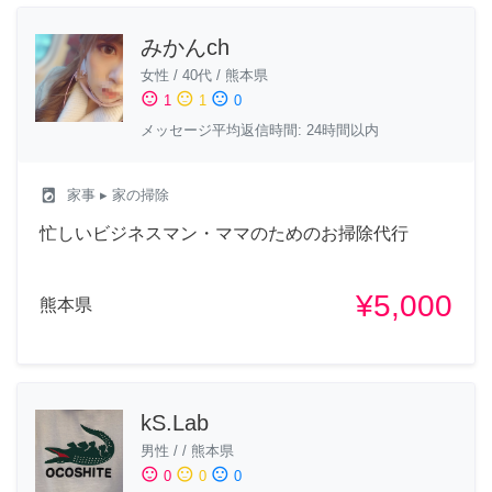
みかんch
女性
/
40代
/
熊本県
sentiment_satisfied
sentiment_neutral
sentiment_dissatisfied
1
1
0
メッセージ平均返信時間: 24時間以内
local_laundry_service
家事
▸ 家の掃除
忙しいビジネスマン・ママのためのお掃除代行
¥5,000
熊本県
kS.Lab
男性
/
/
熊本県
sentiment_satisfied
sentiment_neutral
sentiment_dissatisfied
0
0
0