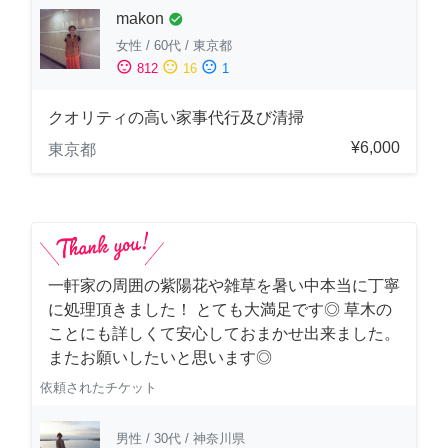
makon
check_circle
女性
/
60代
/
東京都
sentiment_satisfied
sentiment_neutral
sentiment_dissatisfied
812
16
1
クオリティの高い家事代行及び清掃
¥6,000
東京都
一軒家の周囲の紫陽花や雑草を暑い中本当に丁寧
に処理頂きました！ とても大満足です◎ 草木の
ことにも詳しくて安心しておまかせ出来ました。
またお願いしたいと思います◎
依頼されたチケット
男性
/
30代
/
神奈川県