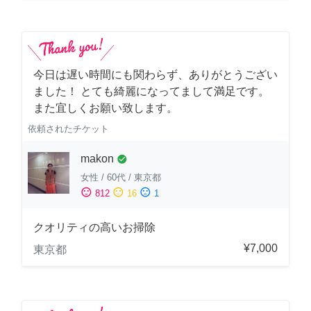
今日は遅い時間にも関わらず、ありがとうござい
ました！ とても綺麗になってまして満足です。
また宜しくお願い致します。
依頼されたチケット
makon
check_circle
女性
/
60代
/
東京都
sentiment_satisfied
sentiment_neutral
sentiment_dissatisfied
812
16
1
クオリティの高いお掃除
¥7,000
東京都