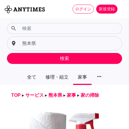
ログイン
新規登録
search
place
検索
more_horiz
全て
修理・組立
家事
TOP
▸
サービス
▸
熊本県
▸
家事
▸
家の掃除