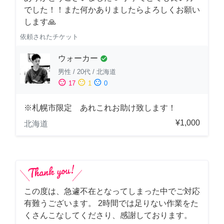
でした！！また何かありましたらよろしくお願い
します🙏
依頼されたチケット
ウォーカー
check_circle
男性
/
20代
/
北海道
sentiment_satisfied
sentiment_neutral
sentiment_dissatisfied
17
1
0
※札幌市限定 あれこれお助け致します！
¥1,000
北海道
この度は、急遽不在となってしまった中でご対応
有難うございます。 2時間では足りない作業をた
くさんこなしてくださり、感謝しております。