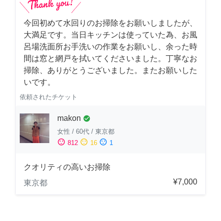
今回初めて水回りのお掃除をお願いしましたが、
大満足です。当日キッチンは使っていた為、お風
呂場洗面所お手洗いの作業をお願いし、余った時
間は窓と網戸を拭いてくださいました。丁寧なお
掃除、ありがとうございました。またお願いした
いです。
依頼されたチケット
makon
check_circle
女性
/
60代
/
東京都
sentiment_satisfied
sentiment_neutral
sentiment_dissatisfied
812
16
1
クオリティの高いお掃除
¥7,000
東京都