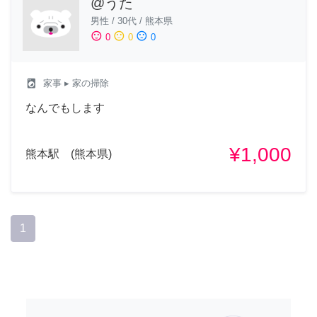
@うた
男性
/
30代
/
熊本県
sentiment_satisfied
sentiment_neutral
sentiment_dissatisfied
0
0
0
local_laundry_service
家事
▸ 家の掃除
なんでもします
¥1,000
熊本駅 (熊本県)
1