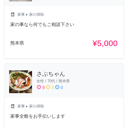
local_laundry_service
家事
▸ 家の掃除
家の事なら何でもご相談下さい
¥5,000
熊本県
さぶちゃん
女性
/
70代
/
熊本県
sentiment_satisfied
sentiment_neutral
sentiment_dissatisfied
0
0
0
local_laundry_service
家事
▸ 家の掃除
家事全般をお手伝いします