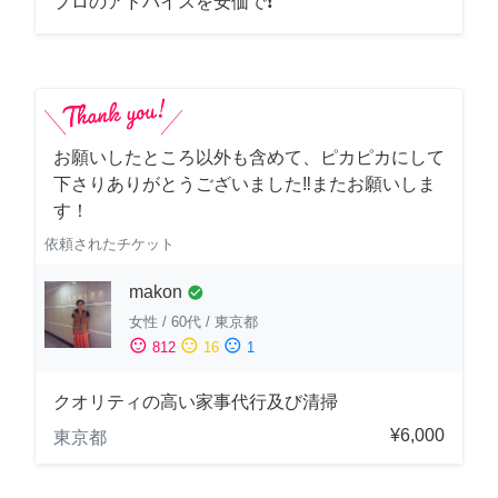
プロのアドバイスを安価で❗
お願いしたところ以外も含めて、ピカピカにして
下さりありがとうございました‼️またお願いしま
す！
依頼されたチケット
makon
check_circle
女性
/
60代
/
東京都
sentiment_satisfied
sentiment_neutral
sentiment_dissatisfied
812
16
1
クオリティの高い家事代行及び清掃
¥6,000
東京都