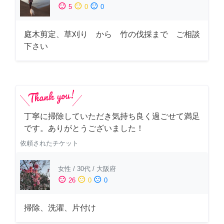
sentiment_satisfied
sentiment_neutral
sentiment_dissatisfied
5
0
0
庭木剪定、草刈り から 竹の伐採まで ご相談
下さい
丁寧に掃除していただき気持ち良く過ごせて満足
です。ありがとうございました！
依頼されたチケット
女性
/
30代
/
大阪府
sentiment_satisfied
sentiment_neutral
sentiment_dissatisfied
26
0
0
掃除、洗濯、片付け