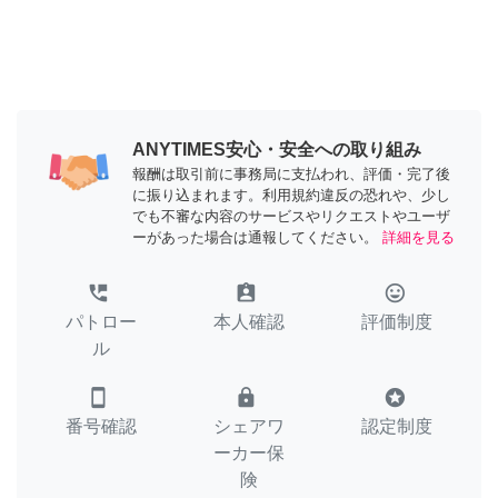
ANYTIMES安心・安全への取り組み
報酬は取引前に事務局に支払われ、評価・完了後
に振り込まれます。利用規約違反の恐れや、少し
でも不審な内容のサービスやリクエストやユーザ
ーがあった場合は通報してください。
詳細を見る
perm_phone_msg
assignment_ind
tag_faces
パトロー
本人確認
評価制度
ル
smartphone
lock
stars
番号確認
シェアワ
認定制度
ーカー保
険