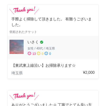
手際よく掃除して頂きました。 有難うございま
した。
依頼されたチケット
いさく
check_circle
女性
/
40代
/
埼玉県
sentiment_satisfied
sentiment_neutral
sentiment_dissatisfied
13
0
0
【東武東上線沿い】お掃除承ります☆
¥2,000
埼玉県
ありがとうございました☺️ 丁寧でとても良い方