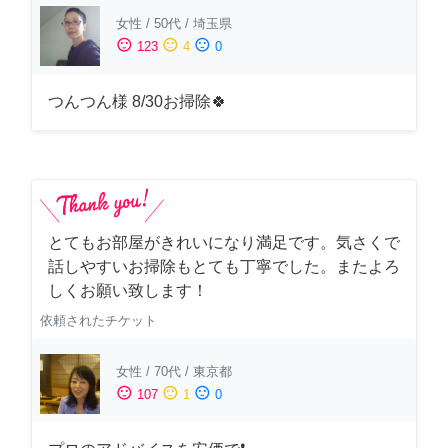
女性
/
50代
/
埼玉県
sentiment_satisfied
sentiment_neutral
sentiment_dissatisfied
123
4
0
つんつん様 8/30お掃除🍀
とてもお部屋がきれいになり満足です。気さくで
話しやすいお掃除もとても丁寧でした。またよろ
しくお願い致します！
依頼されたチケット
女性
/
70代
/
東京都
sentiment_satisfied
sentiment_neutral
sentiment_dissatisfied
107
1
0