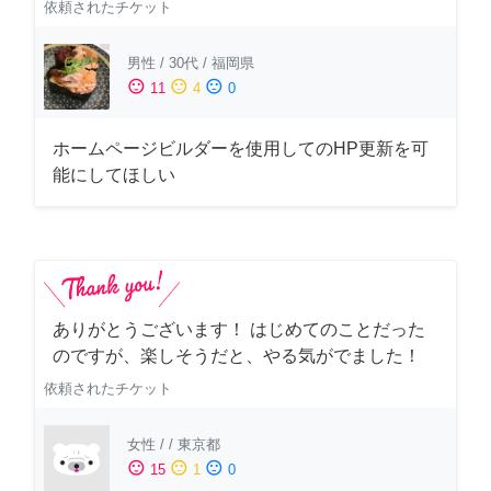
依頼されたチケット
男性
/
30代
/
福岡県
sentiment_satisfied
sentiment_neutral
sentiment_dissatisfied
11
4
0
ホームページビルダーを使用してのHP更新を可
能にしてほしい
ありがとうございます！ はじめてのことだった
のですが、楽しそうだと、やる気がでました！
依頼されたチケット
女性
/
/
東京都
sentiment_satisfied
sentiment_neutral
sentiment_dissatisfied
15
1
0