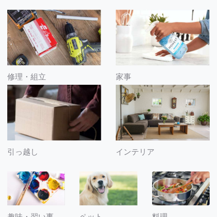
修理・組立
家事
引っ越し
インテリア
趣味・習い事
ペット
料理