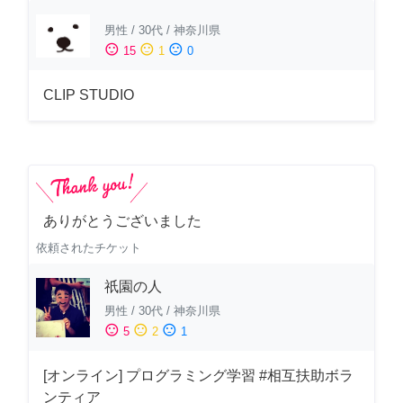
男性
/
30代
/
神奈川県
sentiment_satisfied
sentiment_neutral
sentiment_dissatisfied
15
1
0
CLIP STUDIO
ありがとうございました
依頼されたチケット
祇園の人
男性
/
30代
/
神奈川県
sentiment_satisfied
sentiment_neutral
sentiment_dissatisfied
5
2
1
[オンライン] プログラミング学習 #相互扶助ボラ
ンティア