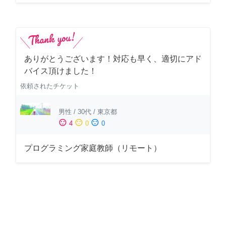
ありがとうございます！対応も早く、適切にアド
バイス頂けました！
依頼されたチケット
男性
/
30代
/
東京都
sentiment_satisfied
sentiment_neutral
sentiment_dissatisfied
4
0
0
プログラミング家庭教師（リモート）