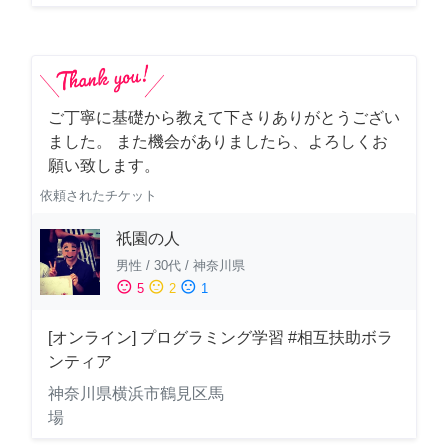
ご丁寧に基礎から教えて下さりありがとうござい
ました。 また機会がありましたら、よろしくお
願い致します。
依頼されたチケット
祇園の人
男性
/
30代
/
神奈川県
sentiment_satisfied
sentiment_neutral
sentiment_dissatisfied
5
2
1
[オンライン] プログラミング学習 #相互扶助ボラ
ンティア
神奈川県横浜市鶴見区馬
場