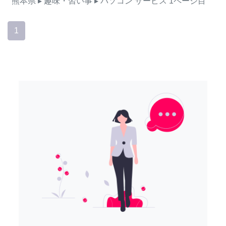
熊本県
▸ 趣味・習い事
▸ パソコン
サービス
1ページ目
1