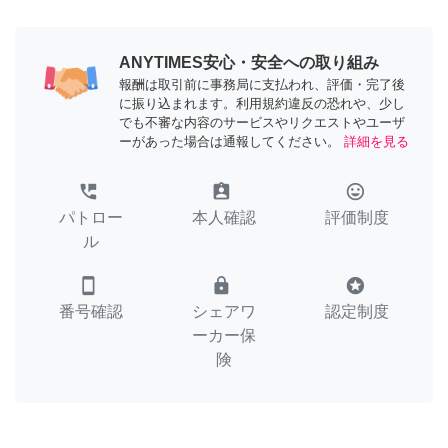
ANYTIMES安心・安全への取り組み
報酬は取引前に事務局に支払われ、評価・完了後
に振り込まれます。利用規約違反の恐れや、少し
でも不審な内容のサービスやリクエストやユーザ
ーがあった場合は通報してください。
詳細を見る
perm_phone_msg
assignment_ind
tag_faces
パトロー
本人確認
評価制度
ル
smartphone
lock
stars
番号確認
シェアワ
認定制度
ーカー保
険