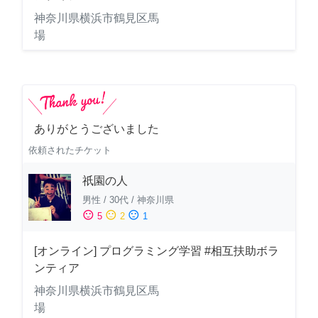
神奈川県横浜市鶴見区馬
場
ありがとうございました
依頼されたチケット
祇園の人
男性
/
30代
/
神奈川県
sentiment_satisfied
sentiment_neutral
sentiment_dissatisfied
5
2
1
[オンライン] プログラミング学習 #相互扶助ボラ
ンティア
神奈川県横浜市鶴見区馬
場