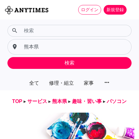
ログイン
新規登録
search
place
検索
more_horiz
全て
修理・組立
家事
TOP
▸
サービス
▸
熊本県
▸
趣味・習い事
▸
パソコン