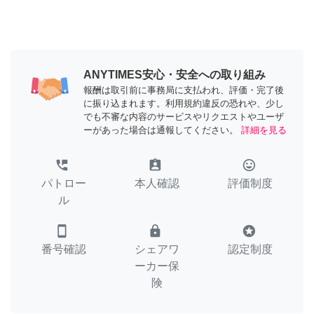
ANYTIMES安心・安全への取り組み
報酬は取引前に事務局に支払われ、評価・完了後
に振り込まれます。利用規約違反の恐れや、少し
でも不審な内容のサービスやリクエストやユーザ
ーがあった場合は通報してください。
詳細を見る
perm_phone_msg
assignment_ind
tag_faces
パトロー
本人確認
評価制度
ル
smartphone
lock
stars
番号確認
シェアワ
認定制度
ーカー保
険