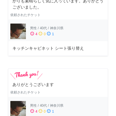
がりも素晴らしく気に入っています。ありがとう
ございました。
依頼されたチケット
男性
/
40代
/
神奈川県
sentiment_satisfied
sentiment_neutral
sentiment_dissatisfied
4
0
1
キッチンキャビネット シート張り替え
ありがとうございます
依頼されたチケット
男性
/
40代
/
神奈川県
sentiment_satisfied
sentiment_neutral
sentiment_dissatisfied
4
0
1