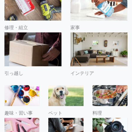
修理・組立
家事
引っ越し
インテリア
趣味・習い事
ペット
料理