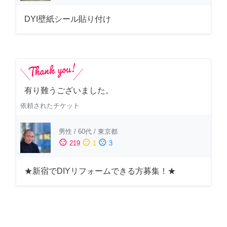
DYI壁紙シール貼り付け
有り難うございました。
依頼されたチケット
男性
/
60代
/
東京都
sentiment_satisfied
sentiment_neutral
sentiment_dissatisfied
219
1
3
★新宿でDIYリフォームできる方募集！★