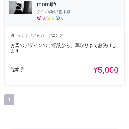
momiji#
女性
/
50代
/
熊本県
sentiment_satisfied
sentiment_neutral
sentiment_dissatisfied
0
0
0
home
インテリア
▸ ガーデニング
お庭のデザインのご相談から、草取りまでお受けし
ます。
¥5,000
熊本県
1