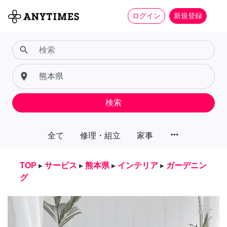
ログイン
新規登録
search
place
検索
more_horiz
全て
修理・組立
家事
TOP
▸
サービス
▸
熊本県
▸
インテリア
▸
ガーデニン
グ