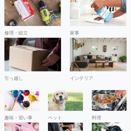
修理・組立
家事
引っ越し
インテリア
趣味・習い事
ペット
料理