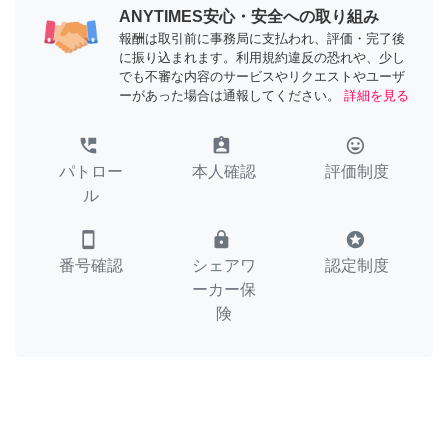
ANYTIMES安心・安全への取り組み
報酬は取引前に事務局に支払われ、評価・完了後
に振り込まれます。利用規約違反の恐れや、少し
でも不審な内容のサービスやリクエストやユーザ
ーがあった場合は通報してください。
詳細を見る
perm_phone_msg
assignment_ind
tag_faces
パトロー
本人確認
評価制度
ル
smartphone
lock
stars
番号確認
シェアワ
認定制度
ーカー保
険