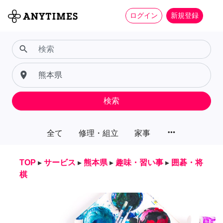
ログイン
新規登録
search
place
検索
more_horiz
全て
修理・組立
家事
TOP
▸
サービス
▸
熊本県
▸
趣味・習い事
▸
囲碁・将
棋