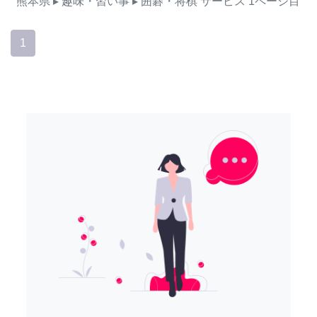
熊本県
▸ 趣味・習い事
▸ 囲碁・将棋
サービス
1ページ目
1