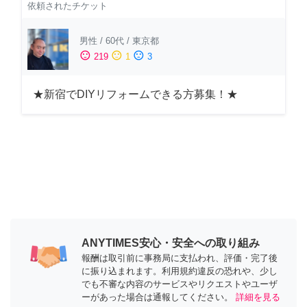
依頼されたチケット
男性
/
60代
/
東京都
sentiment_satisfied
sentiment_neutral
sentiment_dissatisfied
219
1
3
★新宿でDIYリフォームできる方募集！★
ANYTIMES安心・安全への取り組み
報酬は取引前に事務局に支払われ、評価・完了後
に振り込まれます。利用規約違反の恐れや、少し
でも不審な内容のサービスやリクエストやユーザ
ーがあった場合は通報してください。
詳細を見る