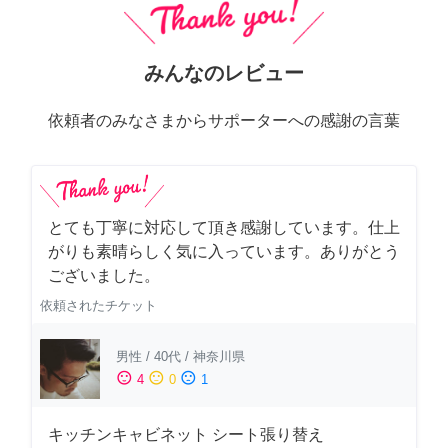
みんなのレビュー
依頼者のみなさまからサポーターへの感謝の言葉
とても丁寧に対応して頂き感謝しています。仕上
がりも素晴らしく気に入っています。ありがとう
ございました。
依頼されたチケット
男性
/
40代
/
神奈川県
sentiment_satisfied
sentiment_neutral
sentiment_dissatisfied
4
0
1
キッチンキャビネット シート張り替え