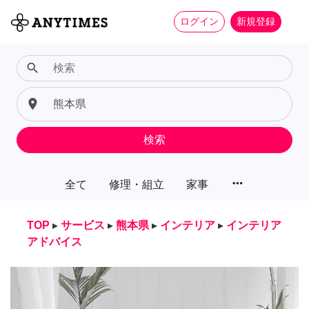
ログイン
新規登録
search
place
検索
more_horiz
全て
修理・組立
家事
TOP
▸
サービス
▸
熊本県
▸
インテリア
▸
インテリア
アドバイス