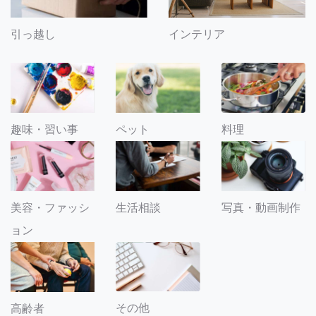
引っ越し
インテリア
趣味・習い事
ペット
料理
美容・ファッシ
生活相談
写真・動画制作
ョン
その他
高齢者