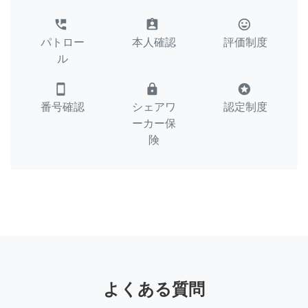
perm_phone_msg
assignment_ind
tag_faces
パトロー
本人確認
評価制度
ル
smartphone
lock
stars
番号確認
シェアワ
認定制度
ーカー保
険
よくある質問