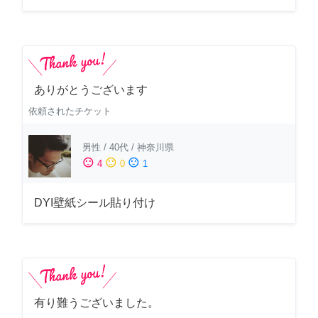
ありがとうございます
依頼されたチケット
男性
/
40代
/
神奈川県
sentiment_satisfied
sentiment_neutral
sentiment_dissatisfied
4
0
1
DYI壁紙シール貼り付け
有り難うございました。