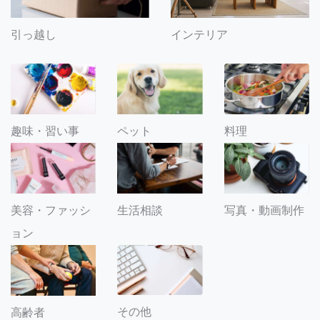
引っ越し
インテリア
趣味・習い事
ペット
料理
美容・ファッシ
生活相談
写真・動画制作
ョン
その他
高齢者