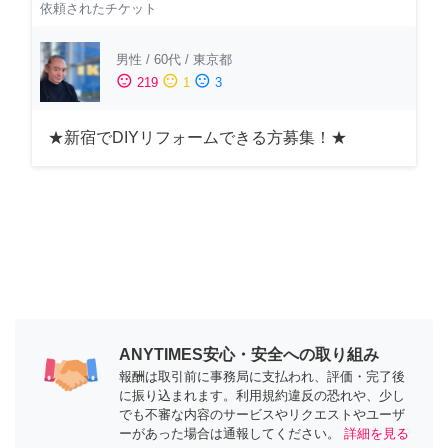
依頼されたチケット
男性
/
60代
/
東京都
sentiment_satisfied
sentiment_neutral
sentiment_dissatisfied
219
1
3
★新宿でDIYリフォームできる方募集！★
ANYTIMES安心・安全への取り組み
報酬は取引前に事務局に支払われ、評価・完了後
に振り込まれます。利用規約違反の恐れや、少し
でも不審な内容のサービスやリクエストやユーザ
ーがあった場合は通報してください。
詳細を見る