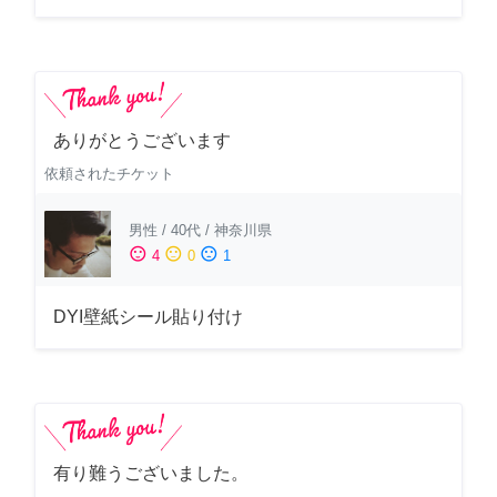
ありがとうございます
依頼されたチケット
男性
/
40代
/
神奈川県
sentiment_satisfied
sentiment_neutral
sentiment_dissatisfied
4
0
1
DYI壁紙シール貼り付け
有り難うございました。