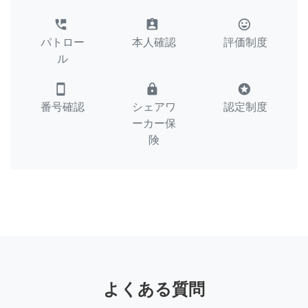
perm_phone_msg
assignment_ind
tag_faces
パトロー
本人確認
評価制度
ル
smartphone
lock
stars
番号確認
シェアワ
認定制度
ーカー保
険
よくある質問