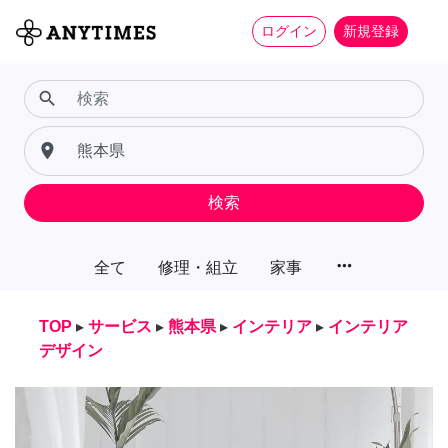
ログイン
新規登録
search
place
検索
more_horiz
全て
修理・組立
家事
TOP
▸
サービス
▸
熊本県
▸
インテリア
▸
インテリア
デザイン