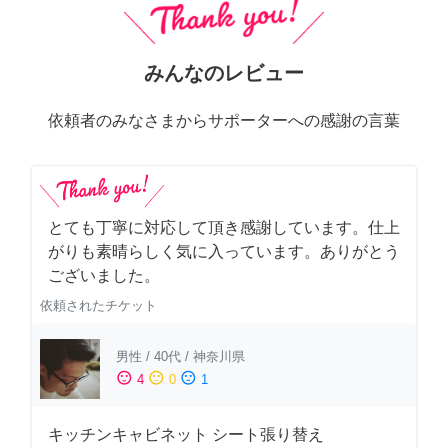
みんなのレビュー
依頼者のみなさまからサポーターへの感謝の言葉
とても丁寧に対応して頂き感謝しています。仕上
がりも素晴らしく気に入っています。ありがとう
ございました。
依頼されたチケット
男性
/
40代
/
神奈川県
sentiment_satisfied
sentiment_neutral
sentiment_dissatisfied
4
0
1
キッチンキャビネット シート張り替え