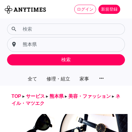
ログイン
新規登録
search
place
検索
more_horiz
全て
修理・組立
家事
TOP
▸
サービス
▸
熊本県
▸
美容・ファッション
▸
ネ
イル・マツエク