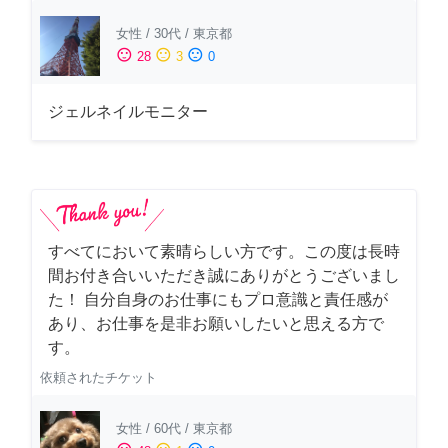
女性
/
30代
/
東京都
sentiment_satisfied
sentiment_neutral
sentiment_dissatisfied
28
3
0
ジェルネイルモニター
すべてにおいて素晴らしい方です。この度は長時
間お付き合いいただき誠にありがとうございまし
た！ 自分自身のお仕事にもプロ意識と責任感が
あり、お仕事を是非お願いしたいと思える方で
す。
依頼されたチケット
女性
/
60代
/
東京都