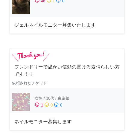
sentiment_satisfied
sentiment_neutral
sentiment_dissatisfied
48
1
0
ジェルネイルモニター募集いたします
フレンドリーで温かい信頼の置ける素晴らしい方
です！！
依頼されたチケット
女性
/
30代
/
東京都
sentiment_satisfied
sentiment_neutral
sentiment_dissatisfied
1
0
0
ネイルモニター募集します