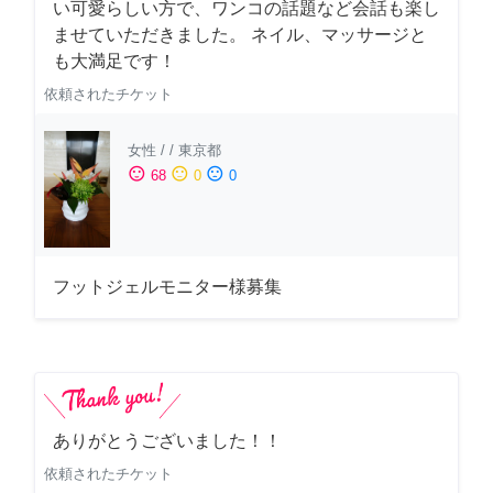
い可愛らしい方で、ワンコの話題など会話も楽し
ませていただきました。 ネイル、マッサージと
も大満足です！
依頼されたチケット
女性
/
/
東京都
sentiment_satisfied
sentiment_neutral
sentiment_dissatisfied
68
0
0
フットジェルモニター様募集
ありがとうございました！！
依頼されたチケット