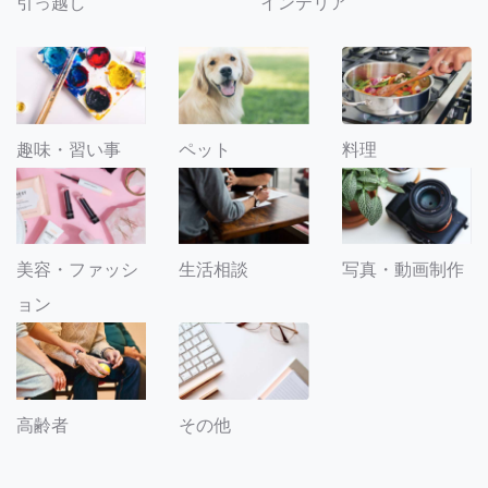
引っ越し
インテリア
趣味・習い事
ペット
料理
美容・ファッシ
生活相談
写真・動画制作
ョン
その他
高齢者