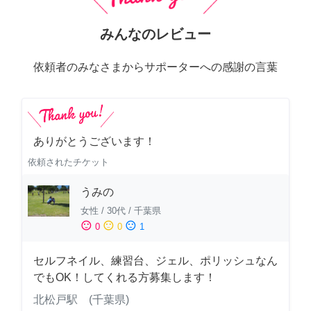
みんなのレビュー
依頼者のみなさまからサポーターへの感謝の言葉
ありがとうございます！
依頼されたチケット
うみの
女性
/
30代
/
千葉県
sentiment_satisfied
sentiment_neutral
sentiment_dissatisfied
0
0
1
セルフネイル、練習台、ジェル、ポリッシュなん
でもOK！してくれる方募集します！
北松戸駅 (千葉県)