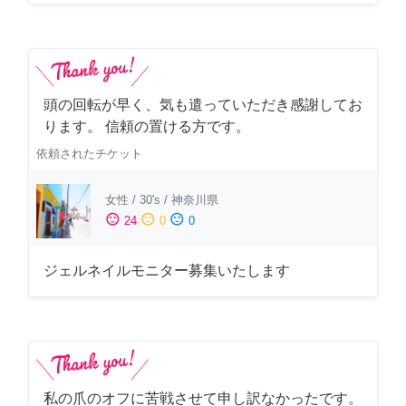
頭の回転が早く、気も遣っていただき感謝してお
ります。 信頼の置ける方です。
依頼されたチケット
女性
/
30's
/
神奈川県
sentiment_satisfied
sentiment_neutral
sentiment_dissatisfied
24
0
0
ジェルネイルモニター募集いたします
私の爪のオフに苦戦させて申し訳なかったです。