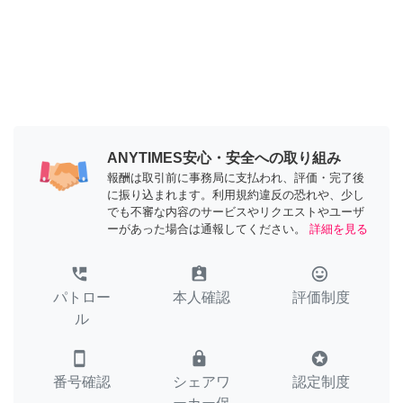
ANYTIMES安心・安全への取り組み
報酬は取引前に事務局に支払われ、評価・完了後
に振り込まれます。利用規約違反の恐れや、少し
でも不審な内容のサービスやリクエストやユーザ
ーがあった場合は通報してください。
詳細を見る
perm_phone_msg
assignment_ind
tag_faces
パトロー
本人確認
評価制度
ル
smartphone
lock
stars
番号確認
シェアワ
認定制度