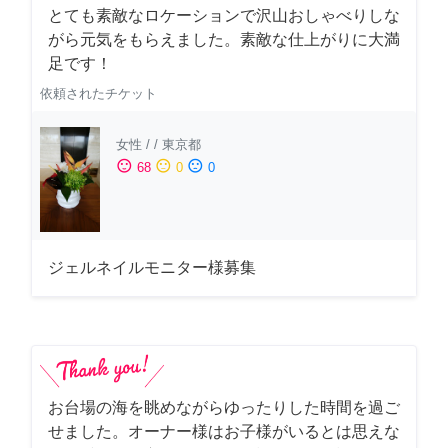
とても素敵なロケーションで沢山おしゃべりしな
がら元気をもらえました。素敵な仕上がりに大満
足です！
依頼されたチケット
女性
/
/
東京都
sentiment_satisfied
sentiment_neutral
sentiment_dissatisfied
68
0
0
ジェルネイルモニター様募集
お台場の海を眺めながらゆったりした時間を過ご
せました。オーナー様はお子様がいるとは思えな