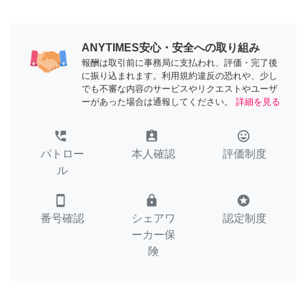
ANYTIMES安心・安全への取り組み
報酬は取引前に事務局に支払われ、評価・完了後
に振り込まれます。利用規約違反の恐れや、少し
でも不審な内容のサービスやリクエストやユーザ
ーがあった場合は通報してください。
詳細を見る
perm_phone_msg
assignment_ind
tag_faces
パトロー
本人確認
評価制度
ル
smartphone
lock
stars
番号確認
シェアワ
認定制度
ーカー保
険