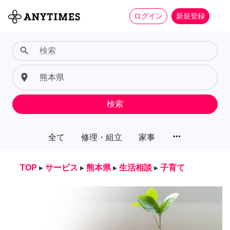
ログイン
新規登録
search
place
検索
more_horiz
全て
修理・組立
家事
TOP
▸
サービス
▸
熊本県
▸
生活相談
▸
子育て