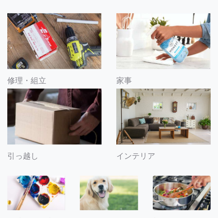
修理・組立
家事
引っ越し
インテリア