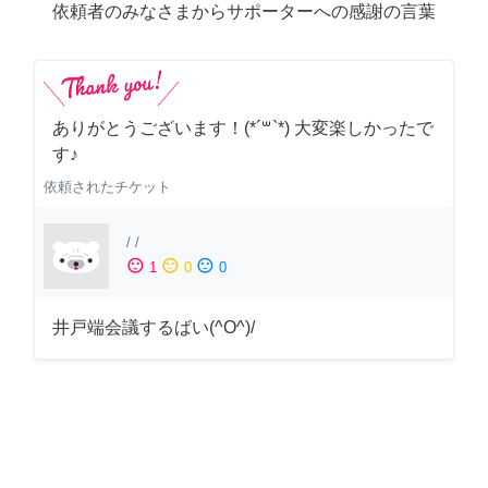
依頼者のみなさまからサポーターへの感謝の言葉
ありがとうございます！(*´꒳`*) 大変楽しかったで
す♪
依頼されたチケット
/
/
sentiment_satisfied
sentiment_neutral
sentiment_dissatisfied
1
0
0
井戸端会議するばい(^O^)/