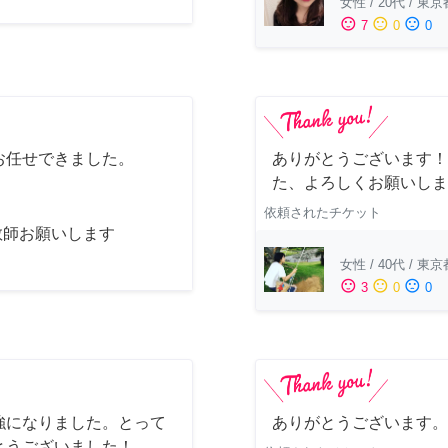
女性
/
20代
/
東京
sentiment_satisfied
sentiment_neutral
sentiment_dissatisfied
7
0
0
お任せできました。
ありがとうございます！
た、よろしくお願いしま
依頼されたチケット
教師お願いします
女性
/
40代
/
東京
sentiment_satisfied
sentiment_neutral
sentiment_dissatisfied
3
0
0
強になりました。とって
ありがとうございます。
とうございました！