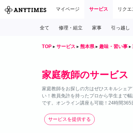
マイページ
サービス
リクエ
全て
修理・組立
家事
引っ越し
TOP
▸
サービス
▸
熊本県
▸
趣味・習い事
▸
家庭教師のサービス
家庭教師をお探しの方はぜひスキルシェアア
い！教員免許を持ったプロから学生まで幅
です。オンライン講座も可能！24時間36
サービスを提供する