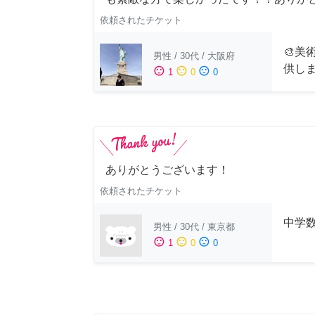
依頼されたチケット
🎨美
男性
/
30代
/
大阪府
供し
sentiment_satisfied
sentiment_neutral
sentiment_dissatisfied
1
0
0
ありがとうございます！
依頼されたチケット
中学
男性
/
30代
/
東京都
sentiment_satisfied
sentiment_neutral
sentiment_dissatisfied
1
0
0