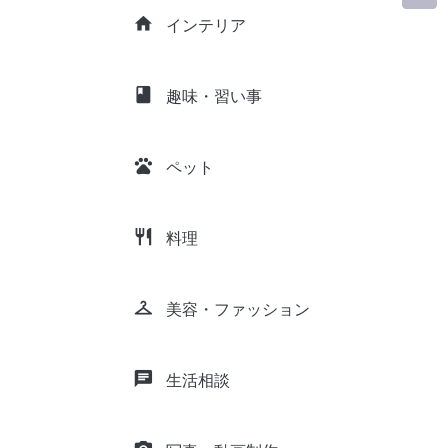
home
インテリア
class
趣味・習い事
pets
ペット
restaurant
料理
checkroom
美容・ファッション
chat
生活相談