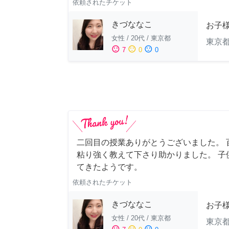
依頼されたチケット
きづななこ
お子様
女性
/
20代
/
東京都
東京
sentiment_satisfied
sentiment_neutral
sentiment_dissatisfied
7
0
0
二回目の授業ありがとうございました。 
粘り強く教えて下さり助かりました。 子
てきたようです。
依頼されたチケット
きづななこ
お子様
女性
/
20代
/
東京都
東京
sentiment_satisfied
sentiment_neutral
sentiment_dissatisfied