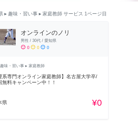
県
▸ 趣味・習い事
▸ 家庭教師
サービス
1ページ目
オンラインのノリ
男性
/
30代
/
愛知県
sentiment_satisfied
sentiment_neutral
sentiment_dissatisfied
0
0
0
趣味・習い事
▸ 家庭教師
理系専門オンライン家庭教師】名古屋大学卒/
回無料キャンペーン中！！
¥0
本県