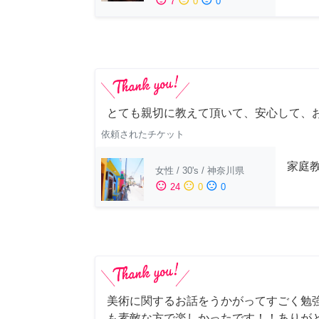
7
0
0
とても親切に教えて頂いて、安心して、
依頼されたチケット
家庭
女性
/
30's
/
神奈川県
sentiment_satisfied
sentiment_neutral
sentiment_dissatisfied
24
0
0
美術に関するお話をうかがってすごく勉
も素敵な方で楽しかったです！！ありが