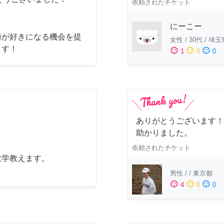
依頼されたチケット
にーこー
術が好きになる機会を提
女性
/
30代
/
埼玉
ます！
sentiment_satisfied
sentiment_neutral
sentiment_dissatisfied
1
0
0
ありがとうございます！
助かりました。
依頼されたチケット
数学教えます。
男性
/
/
東京都
sentiment_satisfied
sentiment_neutral
sentiment_dissatisfied
4
0
0