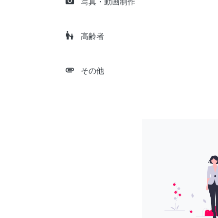
camera_alt
写真・動画制作
escalator_warning
高齢者
attachment
その他