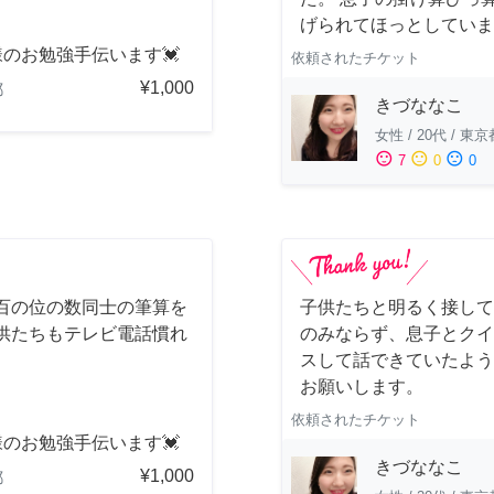
げられてほっとしていま
のお勉強手伝います💓
依頼されたチケット
¥1,000
都
きづななこ
女性
/
20代
/
東京
sentiment_satisfied
sentiment_neutral
sentiment_dissatisfied
7
0
0
百の位の数同士の筆算を
子供たちと明るく接して
供たちもテレビ電話慣れ
のみならず、息子とクイ
スして話できていたよう
お願いします。
依頼されたチケット
のお勉強手伝います💓
きづななこ
¥1,000
都