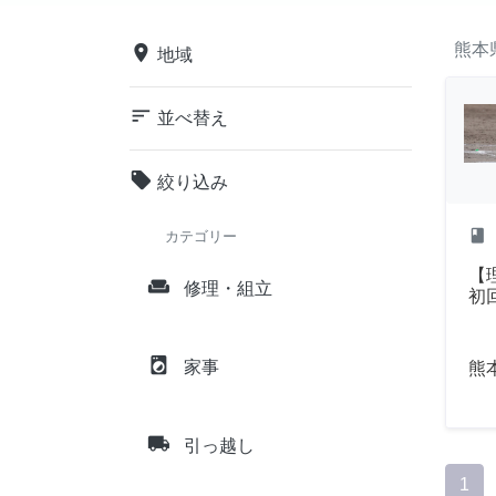
熊本
place
地域
sort
並べ替え
local_offer
絞り込み
class
カテゴリー
【
weekend
修理・組立
初
local_laundry_service
家事
熊
local_shipping
引っ越し
1