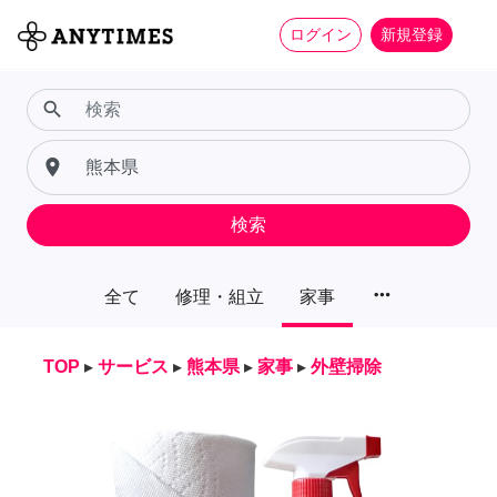
ログイン
新規登録
search
place
検索
more_horiz
全て
修理・組立
家事
TOP
▸
サービス
▸
熊本県
▸
家事
▸
外壁掃除