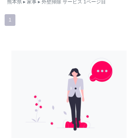
熊本県
▸ 家事
▸ 外壁掃除
サービス
1ページ目
1