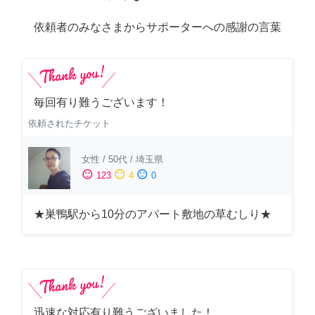
依頼者のみなさまからサポーターへの感謝の言葉
毎回有り難うございます！
依頼されたチケット
女性
/
50代
/
埼玉県
sentiment_satisfied
sentiment_neutral
sentiment_dissatisfied
123
4
0
★巣鴨駅から10分のアパート敷地の草むしり★
迅速な対応有り難うございました！