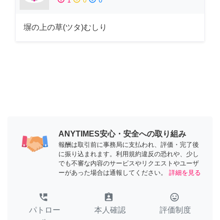
1
0
0
塀の上の草(ツタ)むしり
ANYTIMES安心・安全への取り組み
報酬は取引前に事務局に支払われ、評価・完了後
に振り込まれます。利用規約違反の恐れや、少し
でも不審な内容のサービスやリクエストやユーザ
ーがあった場合は通報してください。
詳細を見る
perm_phone_msg
assignment_ind
tag_faces
パトロー
本人確認
評価制度