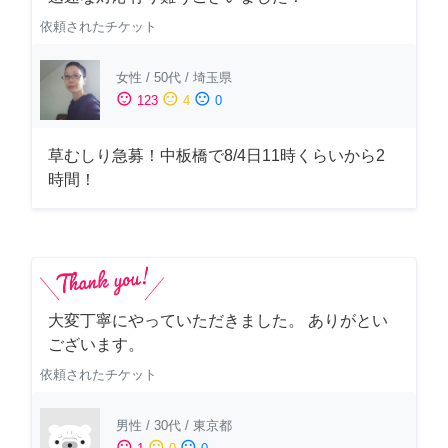
依頼されたチケット
女性
/
50代
/
埼玉県
sentiment_satisfied
sentiment_neutral
sentiment_dissatisfied
123
4
0
草むしり急募！中板橋で8/4日11時くらいから2
時間！
大変丁寧にやっていただきました。 ありがとい
ございます。
依頼されたチケット
男性
/
30代
/
東京都
sentiment_satisfied
sentiment_neutral
sentiment_dissatisfied