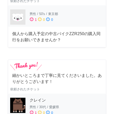
依頼されたチケット
男性
/
50's
/
東京都
sentiment_satisfied
sentiment_neutral
sentiment_dissatisfied
1
0
0
個人から購入予定の中古バイクZZR250の購入同
行をお願いできませんか？
細かいところまで丁寧に見てくださいました。あ
りがとうございます！
依頼されたチケット
クレイン
男性
/
30代
/
愛媛県
sentiment_satisfied
sentiment_neutral
sentiment_dissatisfied
1
0
0