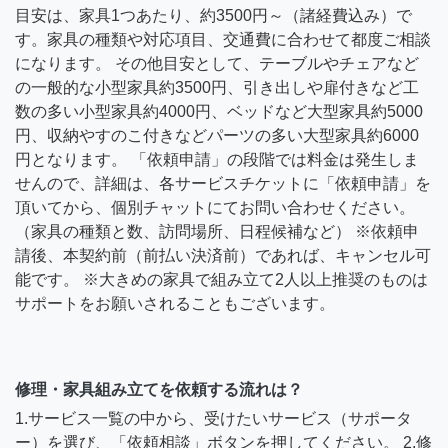
目安は、家具1つあたり、約3500円～（諸経費込み）で
す。家具の種類や対応項目、交通費に合わせて都度ご相談
になります。 その他目安として、テーブルやチェアなど
の一般的な小型家具約3500円、引き出しや扉付きなど工
数の多い小型家具約4000円、ベッドなど大型家具約5000
円、収納やすのこ付きなどパーツの多い大型家具約6000
円となります。 「依頼申請」の段階では料金は発生しま
せんので、詳細は、各サービスチケットに「依頼申請」を
頂いてから、個別チャットにてお問い合わせください。
（家具の種類と数、訪問場所、日程候補など） ※依頼申
請後、本契約前（前払い決済前）であれば、キャンセル可
能です。 ※大きめの家具で組み立て2人以上推奨のものは
サポートをお願いされることもございます。
修理・家具組み立てを依頼する流れは？
1.サービス一覧の中から、受けたいサービス（サポータ
ー）を選び、「依頼相談」ボタンを押してください。 2.修