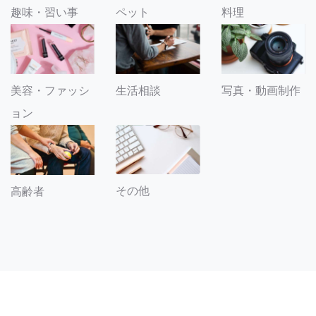
趣味・習い事
ペット
料理
美容・ファッシ
生活相談
写真・動画制作
ョン
その他
高齢者