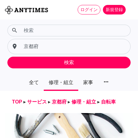
ログイン
新規登録
search
place
検索
more_horiz
全て
修理・組立
家事
TOP
▸
サービス
▸
京都府
▸
修理・組立
▸
自転車