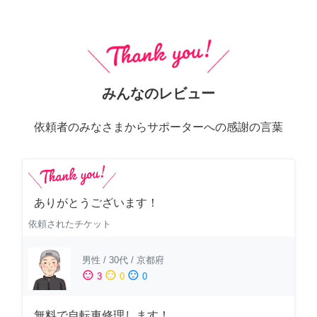
みんなのレビュー
依頼者のみなさまからサポーターへの感謝の言葉
ありがとうございます！
依頼されたチケット
男性
/
30代
/
京都府
sentiment_satisfied
sentiment_neutral
sentiment_dissatisfied
3
0
0
無料で自転車修理します！