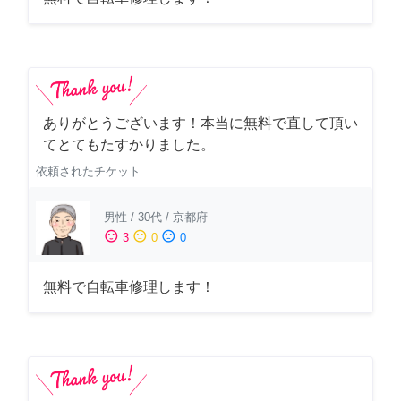
ありがとうございます！本当に無料で直して頂い
てとてもたすかりました。
依頼されたチケット
男性
/
30代
/
京都府
sentiment_satisfied
sentiment_neutral
sentiment_dissatisfied
3
0
0
無料で自転車修理します！