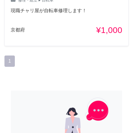
weekend
修理・組立
▸ 自転車
現職チャリ屋が自転車修理します！
¥1,000
京都府
1