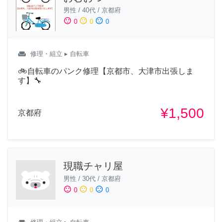
男性
/
40代
/
京都府
sentiment_satisfied
sentiment_neutral
sentiment_dissatisfied
0
0
0
weekend
修理・組立
▸ 自転車
🚲自転車のパンク修理【京都市、大津市出張しま
す】🔧
¥1,500
京都府
現職チャリ屋
男性
/
30代
/
京都府
sentiment_satisfied
sentiment_neutral
sentiment_dissatisfied
0
0
0