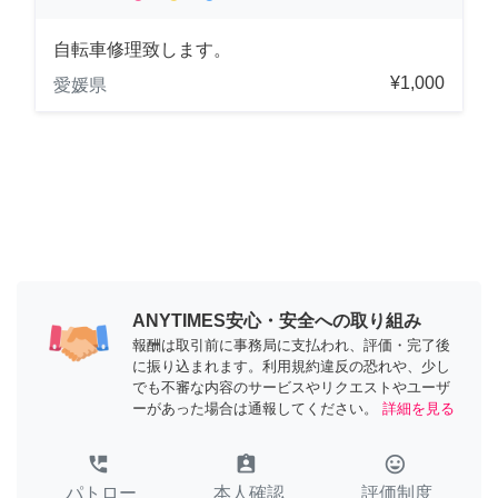
自転車修理致します。
¥1,000
愛媛県
ANYTIMES安心・安全への取り組み
報酬は取引前に事務局に支払われ、評価・完了後
に振り込まれます。利用規約違反の恐れや、少し
でも不審な内容のサービスやリクエストやユーザ
ーがあった場合は通報してください。
詳細を見る
perm_phone_msg
assignment_ind
tag_faces
パトロー
本人確認
評価制度