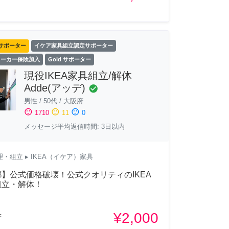
サポーター
イケア家具組立認定サポーター
ワーカー保険加入
Gold サポーター
現役IKEA家具組立/解体
Adde(アッデ)
check_circle
男性
/
50代
/
大阪府
sentiment_satisfied
sentiment_neutral
sentiment_dissatisfied
1710
11
0
メッセージ平均返信時間: 3日以内
理・組立
▸ IKEA（イケア）家具
】公式価格破壊！公式クオリティのIKEA
組立・解体！
¥2,000
府