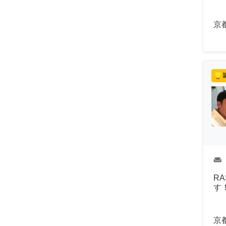
京
weekend
R
す
京