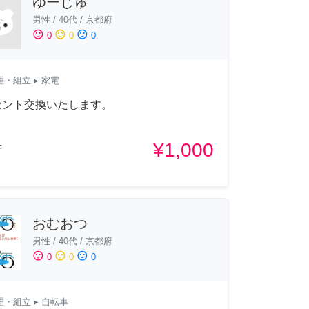
ゆーじゅ
男性
/
40代
/
京都府
sentiment_satisfied
sentiment_neutral
sentiment_dissatisfied
0
0
0
理・組立
▸ 家電
セント交換いたします。
¥1,000
府
おむおつ
男性
/
40代
/
京都府
sentiment_satisfied
sentiment_neutral
sentiment_dissatisfied
0
0
0
理・組立
▸ 自転車