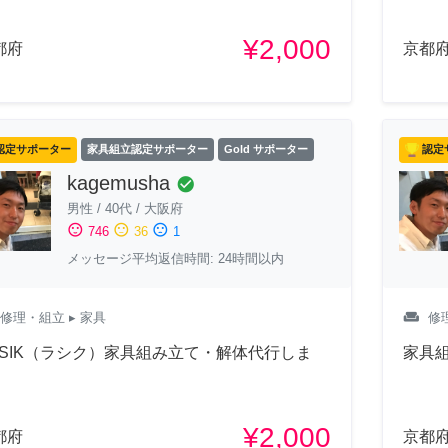
¥2,000
都府
京都
認定サポーター
家具組立認定サポーター
Gold サポーター
認定
kagemusha
check_circle
男性
/
40代
/
大阪府
sentiment_satisfied
sentiment_neutral
sentiment_dissatisfied
746
36
1
メッセージ平均返信時間: 24時間以内
weekend
修理・組立
▸ 家具
修
ASIK（ラシク）家具組み立て・解体代行しま
家具
！
¥2,000
都府
京都