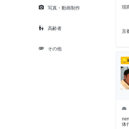
camera_alt
現
写真・動画制作
escalator_warning
高齢者
京
attachment
その他
weekend
n
体