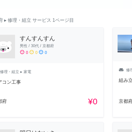
府
▸ 修理・組立
サービス
1ページ目
すんすんすん
男性
/
30代
/
京都府
sentiment_satisfied
sentiment_neutral
sentiment_dissatisfied
0
0
0
weekend
修
修理・組立
▸ 家電
組み
アコン工事
¥0
都府
京都