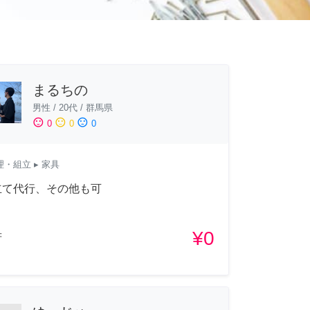
まるちの
男性
/
20代
/
群馬県
sentiment_satisfied
sentiment_neutral
sentiment_dissatisfied
0
0
0
理・組立
▸ 家具
立て代行、その他も可
¥0
府