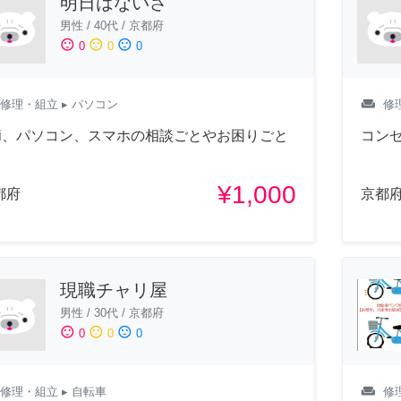
明日はないさ
男性
/
40代
/
京都府
sentiment_satisfied
sentiment_neutral
sentiment_dissatisfied
0
0
0
weekend
修理・組立
▸ パソコン
修
ifi、パソコン、スマホの相談ごとやお困りごと
コン
¥1,000
都府
京都
現職チャリ屋
男性
/
30代
/
京都府
sentiment_satisfied
sentiment_neutral
sentiment_dissatisfied
0
0
0
weekend
修理・組立
▸ 自転車
修