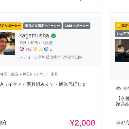
認定サポーター
家具組立認定サポーター
Gold サポーター
認定
シェア
kagemusha
check_circle
男性
/
40代
/
大阪府
sentiment_satisfied
sentiment_neutral
sentiment_dissatisfied
746
36
1
メッセージ平均返信時間: 24時間以内
修理・組立
▸ IKEA（イケア）家具
KEA（イケア）家具組み立て・解体代行しま
weekend
修
！
【京都
家具
¥2,000
都府
京都