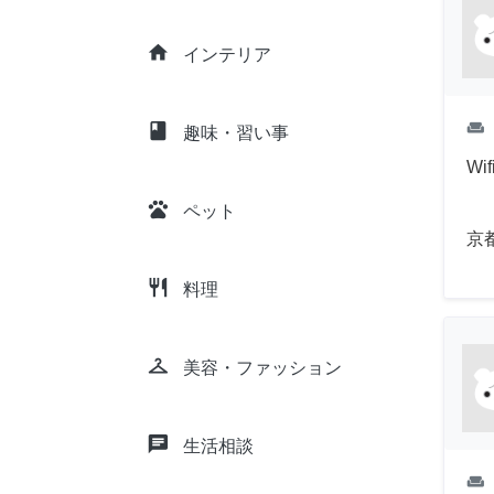
home
インテリア
weekend
class
趣味・習い事
W
pets
ペット
京
restaurant
料理
checkroom
美容・ファッション
chat
生活相談
weekend