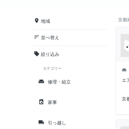
京都
place
地域
sort
並べ替え
local_offer
絞り込み
カテゴリー
weekend
エ
weekend
修理・組立
京
local_laundry_service
家事
local_shipping
引っ越し