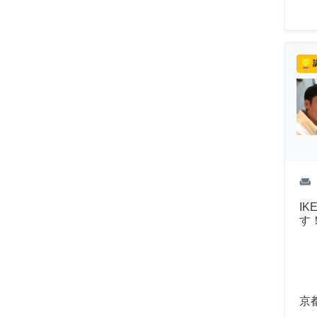
weekend
I
す
京