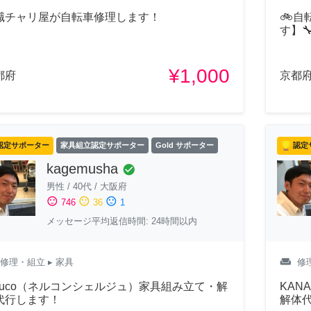
職チャリ屋が自転車修理します！
🚲
す】
¥1,000
都府
京都
認定サポーター
家具組立認定サポーター
Gold サポーター
認定
kagemusha
check_circle
男性
/
40代
/
大阪府
sentiment_satisfied
sentiment_neutral
sentiment_dissatisfied
746
36
1
メッセージ平均返信時間: 24時間以内
weekend
修理・組立
▸ 家具
修
eruco（ネルコンシェルジュ）家具組み立て・解
KAN
代行します！
解体