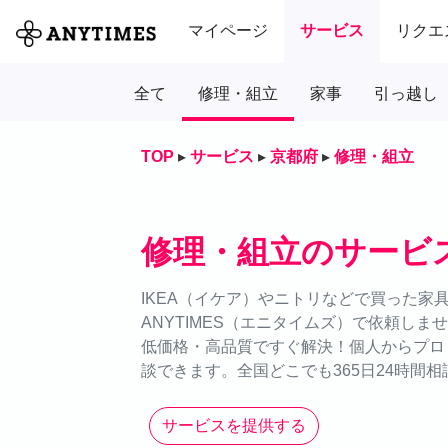
マイページ
サービス
リクエ
全て
修理・組立
家事
引っ越し
TOP
▸
サービス
▸
京都府
▸
修理・組立
修理・組立のサービ
IKEA（イケア）やニトリなどで買った家
ANYTIMES（エニタイムズ）で依頼し
低価格・高品質ですぐ解決！個人からプロ
談できます。全国どこでも365日24時間相
サービスを提供する