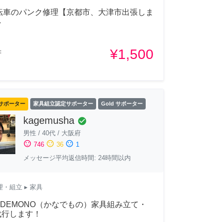
自転車のパンク修理【京都市、大津市出張しま

¥1,500
府
サポーター
家具組立認定サポーター
Gold サポーター
kagemusha
check_circle
男性
/
40代
/
大阪府
sentiment_satisfied
sentiment_neutral
sentiment_dissatisfied
746
36
1
メッセージ平均返信時間: 24時間以内
理・組立
▸ 家具
ADEMONO（かなでもの）家具組み立て・
代行します！