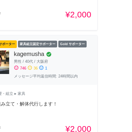
¥2,000
府
サポーター
家具組立認定サポーター
Gold サポーター
kagemusha
check_circle
男性
/
40代
/
大阪府
sentiment_satisfied
sentiment_neutral
sentiment_dissatisfied
746
36
1
メッセージ平均返信時間: 24時間以内
理・組立
▸ 家具
組み立て・解体代行します！
¥2,000
府