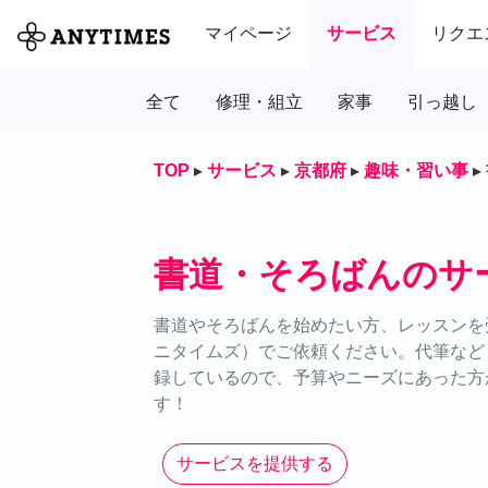
マイページ
サービス
リクエ
全て
修理・組立
家事
引っ越し
TOP
▸
サービス
▸
京都府
▸
趣味・習い事
▸
書道・そろばんのサ
書道やそろばんを始めたい方、レッスンを受
ニタイムズ）でご依頼ください。代筆など
録しているので、予算やニーズにあった方
す！
サービスを提供する