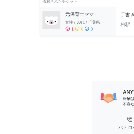
依頼されたチケット
元保育士ママ
手書
女性
/
30代
/
千葉県
柏駅 
sentiment_satisfied
sentiment_neutral
sentiment_dissatisfied
1
0
0
AN
報酬
不審
perm_phone_msg
パトロ