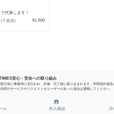
きで代筆します！
¥1,500
(千葉県)
YTIMES安心・安全への取り組み
は取引前に事務局に支払われ、評価・完了後に振り込まれます。利用規約違反
な内容のサービスやリクエストやユーザーがあった場合は通報してください。
assignment_ind
ール
本人確認
評