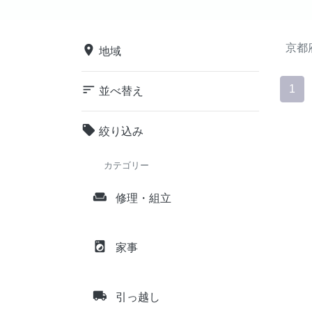
京都
place
地域
sort
1
並べ替え
local_offer
絞り込み
カテゴリー
weekend
修理・組立
local_laundry_service
家事
local_shipping
引っ越し