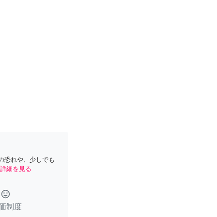
の恐れや、少しでも
詳細を見る
tag_faces
価制度