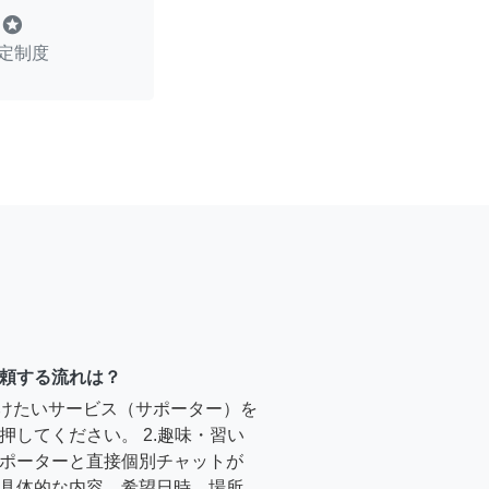
stars
定制度
頼する流れは？
受けたいサービス（サポーター）を
押してください。 2.趣味・習い
ポーターと直接個別チャットが
具体的な内容、希望日時、場所