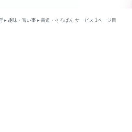
府
▸ 趣味・習い事
▸ 書道・そろばん
サービス
1ページ目