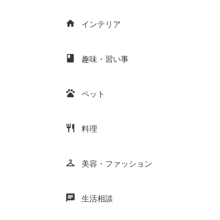
home
インテリア
class
趣味・習い事
pets
ペット
restaurant
料理
checkroom
美容・ファッション
chat
生活相談