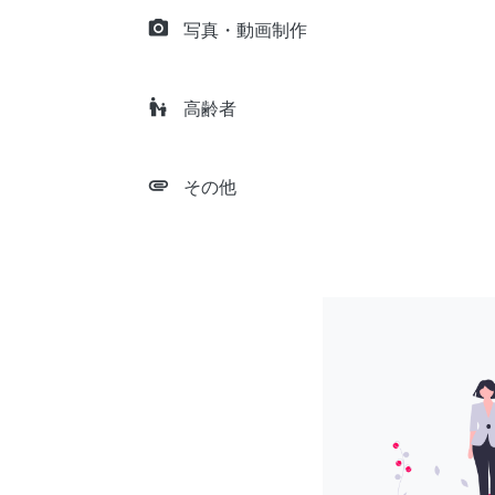
camera_alt
写真・動画制作
escalator_warning
高齢者
attachment
その他