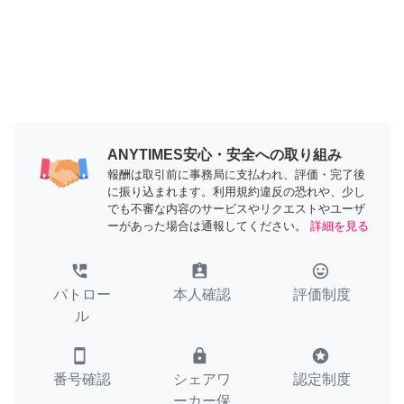
ANYTIMES安心・安全への取り組み
報酬は取引前に事務局に支払われ、評価・完了後
に振り込まれます。利用規約違反の恐れや、少し
でも不審な内容のサービスやリクエストやユーザ
ーがあった場合は通報してください。
詳細を見る
perm_phone_msg
assignment_ind
tag_faces
パトロー
本人確認
評価制度
ル
smartphone
lock
stars
番号確認
シェアワ
認定制度
ーカー保