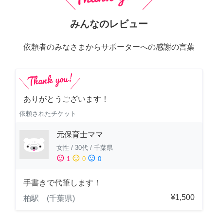
みんなのレビュー
依頼者のみなさまからサポーターへの感謝の言葉
ありがとうございます！
依頼されたチケット
元保育士ママ
女性
/
30代
/
千葉県
sentiment_satisfied
sentiment_neutral
sentiment_dissatisfied
1
0
0
手書きで代筆します！
¥1,500
柏駅 (千葉県)