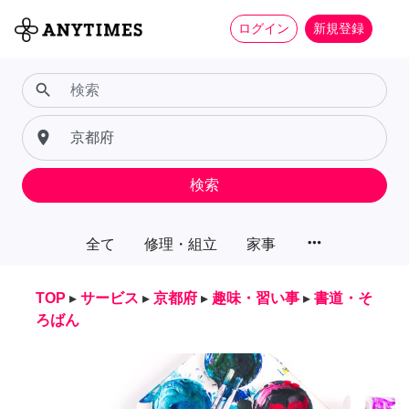
ログイン
新規登録
search
place
検索
more_horiz
全て
修理・組立
家事
TOP
▸
サービス
▸
京都府
▸
趣味・習い事
▸
書道・そ
ろばん