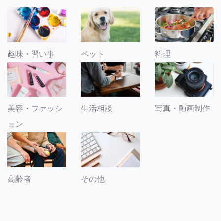
趣味・習い事
ペット
料理
美容・ファッシ
生活相談
写真・動画制作
ョン
その他
高齢者