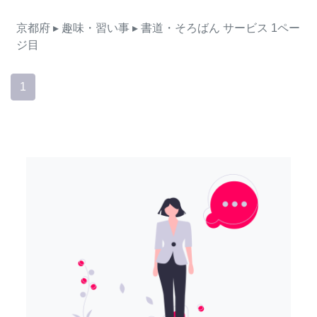
京都府
▸ 趣味・習い事
▸ 書道・そろばん
サービス
1ペー
ジ目
1