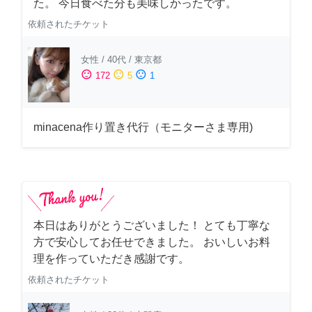
た。 今日食べた分も美味しかったです。
依頼されたチケット
女性
/
40代
/
東京都
sentiment_satisfied
sentiment_neutral
sentiment_dissatisfied
172
5
1
minacena作り置き代行（モニターさま専用)
本日はありがとうございました！ とても丁寧な
方で安心してお任せできました。 おいしいお料
理を作っていただき感謝です。
依頼されたチケット