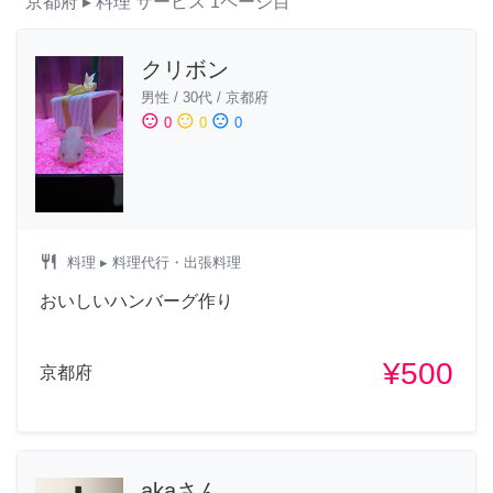
京都府
▸ 料理
サービス
1ページ目
クリボン
男性
/
30代
/
京都府
sentiment_satisfied
sentiment_neutral
sentiment_dissatisfied
0
0
0
restaurant
料理
▸ 料理代行・出張料理
おいしいハンバーグ作り
¥500
京都府
akaさん