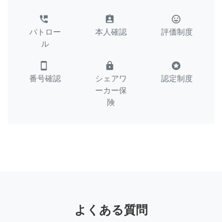
perm_phone_msg
assignment_ind
tag_faces
パトロー
本人確認
評価制度
ル
smartphone
lock
stars
番号確認
シェアワ
認定制度
ーカー保
険
よくある質問