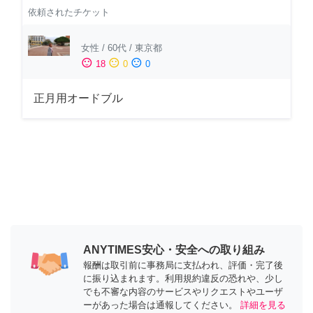
依頼されたチケット
女性
/
60代
/
東京都
sentiment_satisfied
sentiment_neutral
sentiment_dissatisfied
18
0
0
正月用オードブル
ANYTIMES安心・安全への取り組み
報酬は取引前に事務局に支払われ、評価・完了後
に振り込まれます。利用規約違反の恐れや、少し
でも不審な内容のサービスやリクエストやユーザ
ーがあった場合は通報してください。
詳細を見る