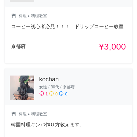
restaurant
料理
▸ 料理教室
コーヒー初心者必見！！！ ドリップコーヒー教室
¥3,000
京都府
kochan
女性
/
30代
/
京都府
sentiment_satisfied
sentiment_neutral
sentiment_dissatisfied
1
0
0
restaurant
料理
▸ 料理教室
韓国料理キンパ作り方教えます。