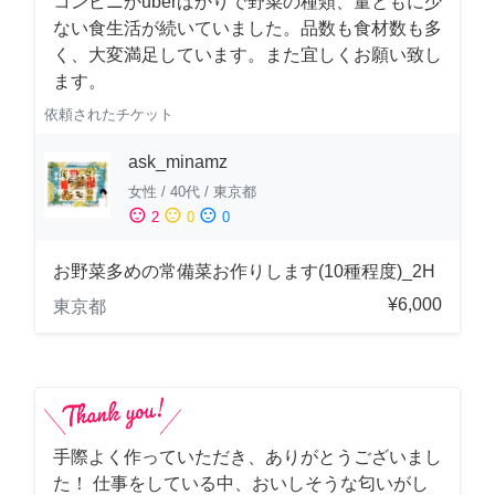
コンビニかuberばかりで野菜の種類、量ともに少
ない食生活が続いていました。品数も食材数も多
く、大変満足しています。また宜しくお願い致し
ます。
依頼されたチケット
ask_minamz
女性
/
40代
/
東京都
sentiment_satisfied
sentiment_neutral
sentiment_dissatisfied
2
0
0
お野菜多めの常備菜お作りします(10種程度)_2H
¥6,000
東京都
手際よく作っていただき、ありがとうございまし
た！ 仕事をしている中、おいしそうな匂いがし