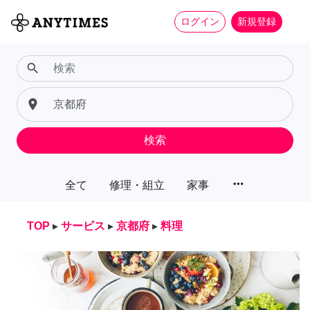
ログイン
新規登録
search
place
検索
more_horiz
全て
修理・組立
家事
TOP
▸
サービス
▸
京都府
▸
料理