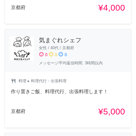
¥4,000
京都府
気まぐれシェフ
女性
/
40代
/
京都府
sentiment_satisfied
sentiment_neutral
sentiment_dissatisfied
0
0
0
メッセージ平均返信時間: 3時間以内
restaurant
料理
▸ 料理代行・出張料理
作り置きご飯、料理代行、出張料理します！
¥5,000
京都府