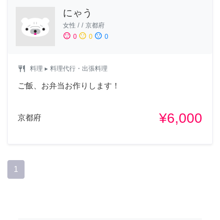
にゃう
女性
/
/
京都府
sentiment_satisfied
sentiment_neutral
sentiment_dissatisfied
0
0
0
restaurant
料理
▸ 料理代行・出張料理
ご飯、お弁当お作りします！
¥6,000
京都府
1