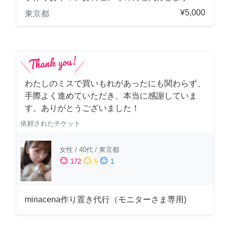
¥5,000
東京都
わたしのミスで買いもれがあったにも関わらず、
手際よく進めていただき、本当に感謝していま
す。ありがとうございました！
依頼されたチケット
女性
/
40代
/
東京都
sentiment_satisfied
sentiment_neutral
sentiment_dissatisfied
172
5
1
minacena作り置き代行（モニターさま専用)