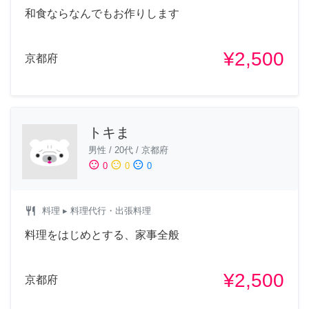
和食ならなんでもお作りします
¥2,500
京都府
トキま
男性
/
20代
/
京都府
sentiment_satisfied
sentiment_neutral
sentiment_dissatisfied
0
0
0
restaurant
料理
▸ 料理代行・出張料理
料理をはじめとする、家事全般
¥2,500
京都府