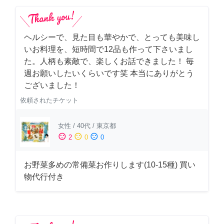
ヘルシーで、見た目も華やかで、とっても美味し
いお料理を、短時間で12品も作って下さいまし
た。人柄も素敵で、楽しくお話できました！ 毎
週お願いしたいくらいです笑 本当にありがとう
ございました！
依頼されたチケット
女性
/
40代
/
東京都
sentiment_satisfied
sentiment_neutral
sentiment_dissatisfied
2
0
0
お野菜多めの常備菜お作りします(10-15種) 買い
物代行付き