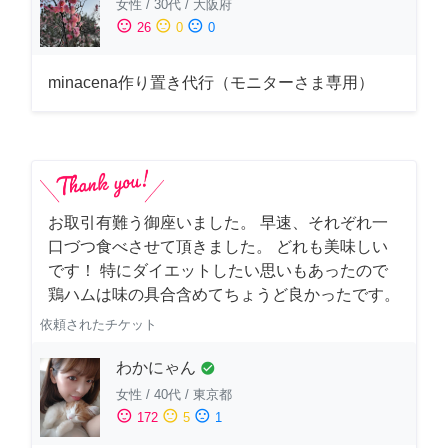
女性
/
30代
/
大阪府
sentiment_satisfied
sentiment_neutral
sentiment_dissatisfied
26
0
0
minacena作り置き代行（モニターさま専用）
お取引有難う御座いました。 早速、それぞれ一
口づつ食べさせて頂きました。 どれも美味しい
です！ 特にダイエットしたい思いもあったので
鶏ハムは味の具合含めてちょうど良かったです。
依頼されたチケット
わかにゃん
check_circle
女性
/
40代
/
東京都
sentiment_satisfied
sentiment_neutral
sentiment_dissatisfied
172
5
1