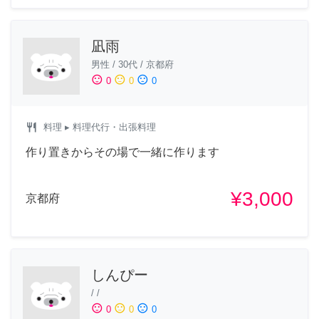
凪雨
男性
/
30代
/
京都府
sentiment_satisfied
sentiment_neutral
sentiment_dissatisfied
0
0
0
restaurant
料理
▸ 料理代行・出張料理
作り置きからその場で一緒に作ります
¥3,000
京都府
しんぴー
/
/
sentiment_satisfied
sentiment_neutral
sentiment_dissatisfied
0
0
0