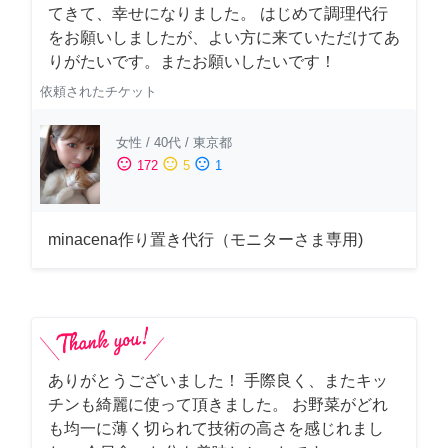
てきて、幸せになりました。 はじめて調理代行
をお願いしましたが、よい方に来ていただけてあ
りがたいです。またお願いしたいです！
依頼されたチケット
女性
/
40代
/
東京都
sentiment_satisfied
sentiment_neutral
sentiment_dissatisfied
172
5
1
minacena作り置き代行（モニターさま専用)
ありがとうございました！ 手際良く、またキッ
チンも綺麗に使って頂きました。 お野菜がどれ
も均一に薄く切られて技術の高さを感じれまし