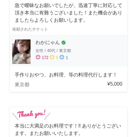
急で曖昧なお願いでしたが、迅速丁寧に対応して
頂き本当に有難うございました！また機会があり
ましたらよろしくお願いします。
依頼されたチケット
わかにゃん
check_circle
女性
/
40代
/
東京都
sentiment_satisfied
sentiment_neutral
sentiment_dissatisfied
172
5
1
手作りおやつ、お料理、等の料理代行します！
¥5,000
東京都
本当に大満足のお料理です！‼️ ありがとうござい
ます。またお願いいたします。