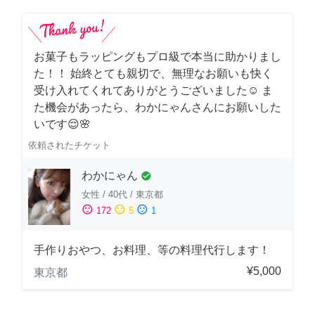
お菓子もラッピングもプロ級で本当に助かりまし
た！！ 始終とても親切で、無理なお願いも快く
受け入れてくれてありがとうございました☺️ ま
た機会があったら、わかにゃんさんにお願いした
いです😌🌸
依頼されたチケット
わかにゃん
check_circle
女性
/
40代
/
東京都
sentiment_satisfied
sentiment_neutral
sentiment_dissatisfied
172
5
1
手作りおやつ、お料理、等の料理代行します！
¥5,000
東京都