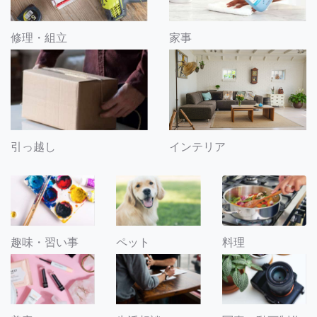
修理・組立
家事
引っ越し
インテリア
趣味・習い事
ペット
料理