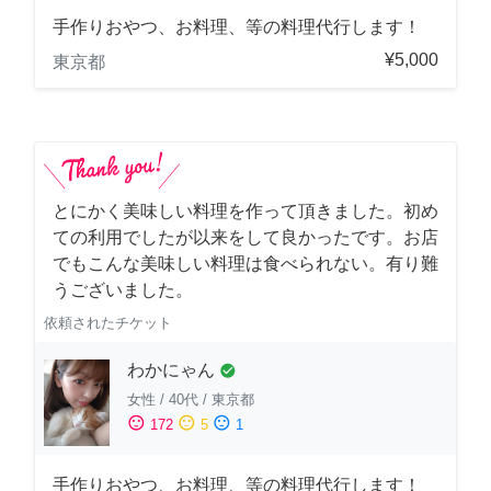
手作りおやつ、お料理、等の料理代行します！
¥5,000
東京都
とにかく美味しい料理を作って頂きました。初め
ての利用でしたが以来をして良かったです。お店
でもこんな美味しい料理は食べられない。有り難
うございました。
依頼されたチケット
わかにゃん
check_circle
女性
/
40代
/
東京都
sentiment_satisfied
sentiment_neutral
sentiment_dissatisfied
172
5
1
手作りおやつ、お料理、等の料理代行します！