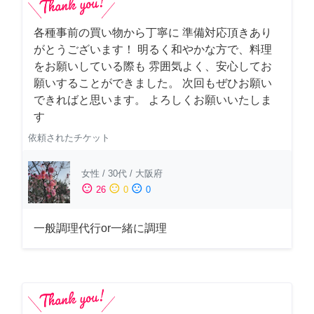
各種事前の買い物から丁寧に 準備対応頂きあり
がとうございます！ 明るく和やかな方で、料理
をお願いしている際も 雰囲気よく、安心してお
願いすることができました。 次回もぜひお願い
できればと思います。 よろしくお願いいたしま
す
依頼されたチケット
女性
/
30代
/
大阪府
sentiment_satisfied
sentiment_neutral
sentiment_dissatisfied
26
0
0
一般調理代行or一緒に調理