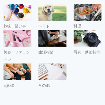
趣味・習い事
ペット
料理
美容・ファッシ
生活相談
写真・動画制作
ョン
その他
高齢者