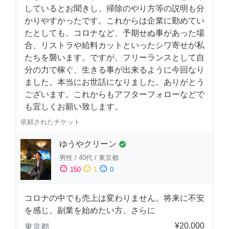
しているとお聞きし、掃除のやり方等の説明も分
かりやすかったです。これからは企業に勤めてい
たとしても、コロナなど、予期せぬ事があった場
合、リストラや給料カットといったシワ寄せが私
たちを襲います。ですが、フリーランスとして自
分の力で稼ぐ、生きる事が出来るように今回なり
ました。本当にお世話になりました。ありがとう
ございます。これからもアフターフォローなどで
も宜しくお願い致します。
依頼されたチケット
ゆうやクリーン
check_circle
男性
/
40代
/
東京都
sentiment_satisfied
sentiment_neutral
sentiment_dissatisfied
150
1
0
コロナの中でも売上は変わりません。将来に不安
を感じ、副業を始めたい方、さらに
¥20,000
東京都