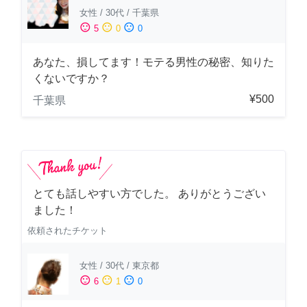
女性
/
30代
/
千葉県
sentiment_satisfied
sentiment_neutral
sentiment_dissatisfied
5
0
0
あなた、損してます！モテる男性の秘密、知りた
くないですか？
¥500
千葉県
とても話しやすい方でした。 ありがとうござい
ました！
依頼されたチケット
女性
/
30代
/
東京都
sentiment_satisfied
sentiment_neutral
sentiment_dissatisfied
6
1
0