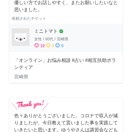
優しい方でお話しやすく、またお願いしたいなと
思いました。
依頼されたチケット
ミニトマト
check_circle
女性
/
60代
/
宮崎県
sentiment_satisfied
sentiment_neutral
sentiment_dissatisfied
19
0
0
「オンライン」お悩み相談 #占い #相互扶助ボラ
ンティア
宮崎県
色々ありがとうございました。コロナで収入が減
りましたが、今日教えて貰いました事を実践して
いきたいと思います。ゆうやさんは講習会なども