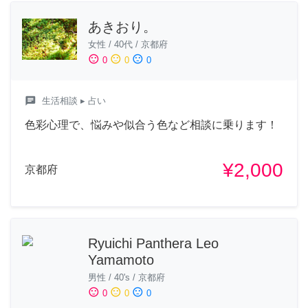
あきおり。
女性
/
40代
/
京都府
sentiment_satisfied
sentiment_neutral
sentiment_dissatisfied
0
0
0
chat
生活相談
▸ 占い
色彩心理で、悩みや似合う色など相談に乗ります！
¥2,000
京都府
Ryuichi Panthera Leo
Yamamoto
男性
/
40's
/
京都府
sentiment_satisfied
sentiment_neutral
sentiment_dissatisfied
0
0
0