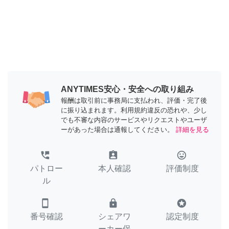
ANYTIMES安心・安全への取り組み
報酬は取引前に事務局に支払われ、評価・完了後
に振り込まれます。利用規約違反の恐れや、少し
でも不審な内容のサービスやリクエストやユーザ
ーがあった場合は通報してください。
詳細を見る
perm_phone_msg
assignment_ind
tag_faces
パトロー
本人確認
評価制度
ル
smartphone
lock
stars
番号確認
シェアワ
認定制度
ーカー保