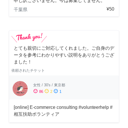
申し訳ございません。今は募集してません。
¥50
千葉県
とても親切にご対応してくれました。ご自身のデ
ータを参考にわかりやすい説明をありがとうござ
ました！
依頼されたチケット
女性
/
30's
/
東京都
sentiment_satisfied
sentiment_neutral
sentiment_dissatisfied
86
2
1
[online] E-commerce consulting #volunteerhelp #
相互扶助ボランティア