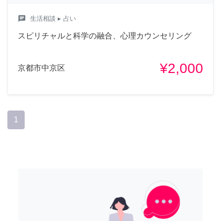
chat
生活相談
▸ 占い
スピリチャルと科学の融合、心理カウンセリング
¥2,000
京都市中京区
1