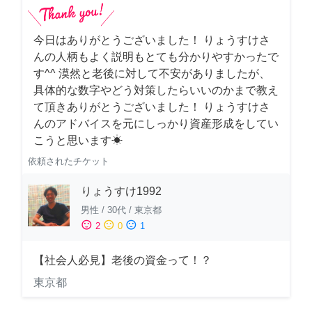
今日はありがとうございました！ りょうすけさ
んの人柄もよく説明もとても分かりやすかったで
す^^ 漠然と老後に対して不安がありましたが、
具体的な数字やどう対策したらいいのかまで教え
て頂きありがとうございました！ りょうすけさ
んのアドバイスを元にしっかり資産形成をしてい
こうと思います☀︎
依頼されたチケット
りょうすけ1992
男性
/
30代
/
東京都
sentiment_satisfied
sentiment_neutral
sentiment_dissatisfied
2
0
1
【社会人必見】老後の資金って！？
東京都