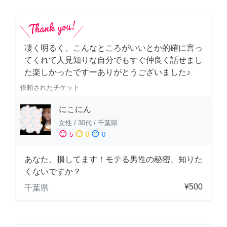
凄く明るく、こんなところがいいとか的確に言っ
てくれて人見知りな自分でもすぐ仲良く話せまし
た楽しかったですーありがとうございました♪
依頼されたチケット
にこにん
女性
/
30代
/
千葉県
sentiment_satisfied
sentiment_neutral
sentiment_dissatisfied
5
0
0
あなた、損してます！モテる男性の秘密、知りた
くないですか？
¥500
千葉県