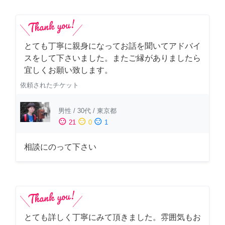
とても丁寧に親身になってお話を聞いてアドバイ
スをして下さいました。またご縁がありましたら
宜しくお願い致します。
依頼されたチケット
男性
/
30代
/
東京都
sentiment_satisfied
sentiment_neutral
sentiment_dissatisfied
21
0
1
相談にのって下さい
とても詳しく丁寧にみて頂きました。雰囲気もお