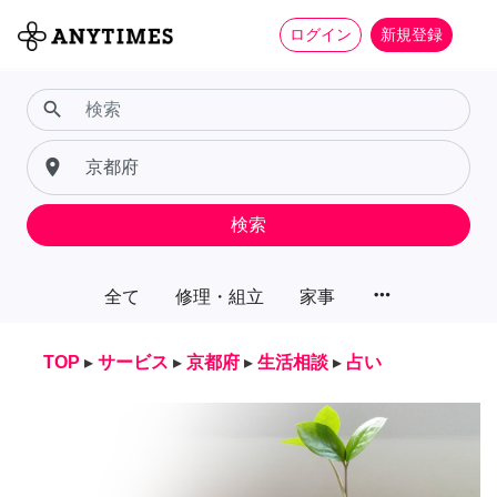
ログイン
新規登録
search
place
検索
more_horiz
全て
修理・組立
家事
TOP
▸
サービス
▸
京都府
▸
生活相談
▸
占い