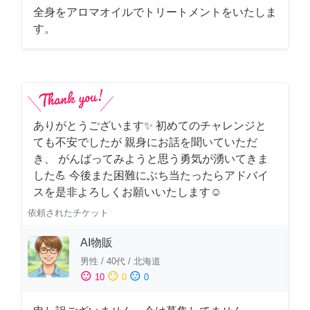
全身をアロマオイルでトリートメントをいたしま
す。
ありがとうございます✨ 初めてのチャレンジと
ても不安でしたが 親身にお話を聞いていただ
き、 がんばってみようと思う勇気が湧いてきま
した💪 今後また困難にぶち当たったらアドバイ
スを是非よろしくお願いいたします☺️
依頼されたチケット
AI物販
男性
/
40代
/
北海道
sentiment_satisfied
sentiment_neutral
sentiment_dissatisfied
10
0
0