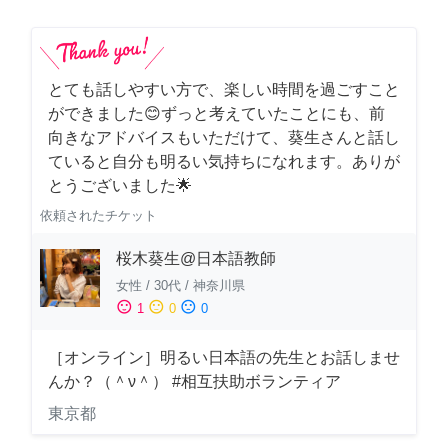
とても話しやすい方で、楽しい時間を過ごすこと
ができました😊ずっと考えていたことにも、前
向きなアドバイスもいただけて、葵生さんと話し
ていると自分も明るい気持ちになれます。ありが
とうございました🌟
依頼されたチケット
桜木葵生@日本語教師
女性
/
30代
/
神奈川県
sentiment_satisfied
sentiment_neutral
sentiment_dissatisfied
1
0
0
［オンライン］明るい日本語の先生とお話しませ
んか？（＾ν＾） #相互扶助ボランティア
東京都