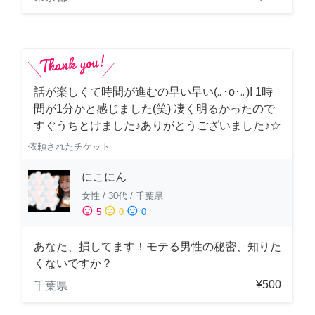
話が楽しくて時間が進むの早い早い(｡･о･｡)! 1時
間が1分かと感じました(笑) 凄く明るかったので
すぐうちとけました♪ありがとうございました♪☆
依頼されたチケット
にこにん
女性
/
30代
/
千葉県
sentiment_satisfied
sentiment_neutral
sentiment_dissatisfied
5
0
0
あなた、損してます！モテる男性の秘密、知りた
くないですか？
¥500
千葉県