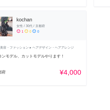
kochan
女性
/
30代
/
京都府
sentiment_satisfied
sentiment_neutral
sentiment_dissatisfied
1
0
0
美容・ファッション
▸ ヘアデザイン・ヘアアレンジ
ロンモデル、カットモデルやります！
¥4,000
都府