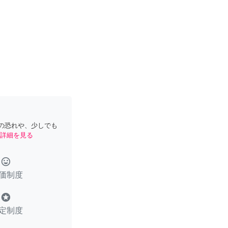
の恐れや、少しでも
詳細を見る
tag_faces
価制度
stars
定制度