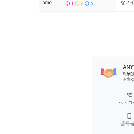
なメ
sentiment_satisfied
sentiment_neutral
sentiment_dissatisfied
1
0
0
AN
報酬
不審
perm_phone_msg
パトロ
smartphone
番号