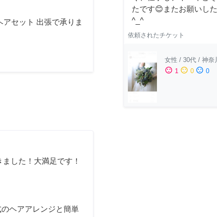
たです😊またお願いし
^_^
ヘアセット 出張で承りま
依頼されたチケット
女性
/
30代
/
神奈
sentiment_satisfied
sentiment_neutral
sentiment_dissatisfied
1
0
0
きました！大満足です！
式のヘアアレンジと簡単