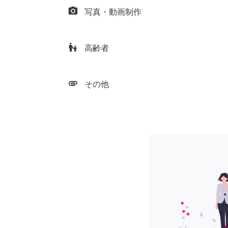
camera_alt
写真・動画制作
escalator_warning
高齢者
attachment
その他