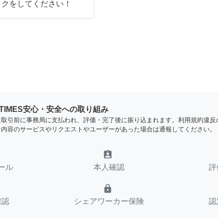
イクをしてください！
YTIMES安心・安全への取り組み
は取引前に事務局に支払われ、評価・完了後に振り込まれます。利用規約違反
な内容のサービスやリクエストやユーザーがあった場合は通報してください。
assignment_ind
ール
本人確認
評
lock
確認
シェアワーカー保険
認