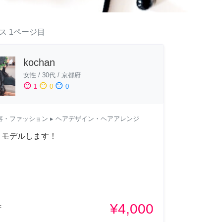
ス
1ページ目
kochan
女性
/
30代
/
京都府
sentiment_satisfied
sentiment_neutral
sentiment_dissatisfied
1
0
0
容・ファッション
▸ ヘアデザイン・ヘアアレンジ
トモデルします！
¥4,000
府