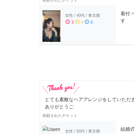
依頼されたチケット
着付 
女性
/
40代
/
東京都
す
sentiment_satisfied
sentiment_neutral
sentiment_dissatisfied
3
0
0
とても素敵なヘアアレンジをしていただ
ありがとうご
依頼されたチケット
結婚
女性
/
50代
/
東京都