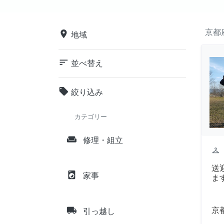
京都
place
地域
sort
並べ替え
local_offer
絞り込み
カテゴリー
weekend
修理・組立
checkroom
送
local_laundry_service
家事
ま
local_shipping
京
引っ越し