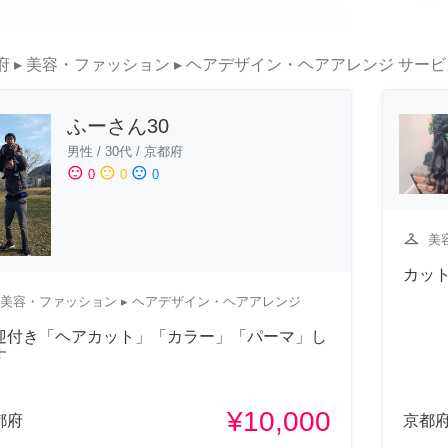
府
▸ 美容・ファッション
▸ ヘアデザイン・ヘアアレンジ
サービ
ふーさん30
男性
/
30代
/
京都府
sentiment_satisfied
sentiment_neutral
sentiment_dissatisfied
0
0
0
checkroom
美
カッ
美容・ファッション
▸ ヘアデザイン・ヘアアレンジ
迎付き「ヘアカット」「カラー」「パーマ」し
す
¥10,000
都府
京都