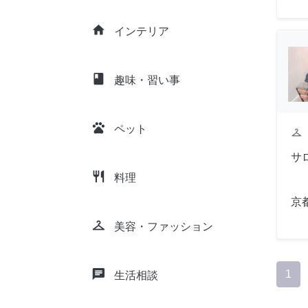
home
インテリア
class
趣味・習い事
pets
ペット
checkroom
サ
restaurant
料理
京
checkroom
美容・ファッション
chat
1
生活相談