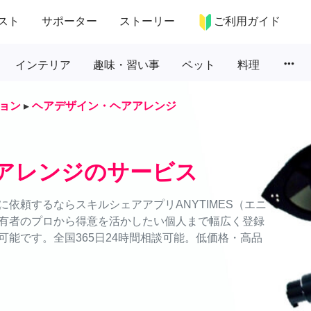
スト
サポーター
ストーリー
ご利用ガイド
more_horiz
インテリア
趣味・習い事
ペット
料理
ョン
▸
ヘアデザイン・ヘアアレンジ
アレンジのサービス
依頼するならスキルシェアアプリANYTIMES（エニ
有者のプロから得意を活かしたい個人まで幅広く登録
能です。全国365日24時間相談可能。低価格・高品