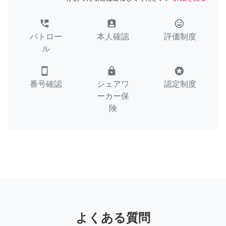
perm_phone_msg
assignment_ind
tag_faces
パトロー
本人確認
評価制度
ル
smartphone
lock
stars
番号確認
シェアワ
認定制度
ーカー保
険
よくある質問