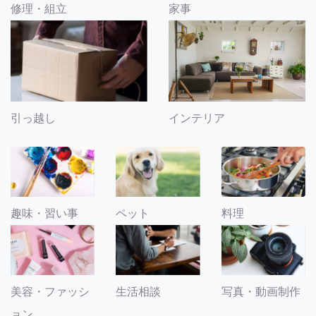
修理・組立
家事
引っ越し
インテリア
趣味・習い事
ペット
料理
美容・ファッシ
生活相談
写真・動画制作
ョン