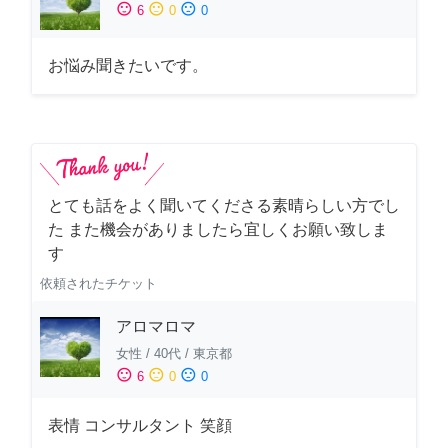
sentiment_satisfied
sentiment_neutral
sentiment_dissatisfied
6
0
0
お悩み聞きたいです。
とても話をよく聞いてくださる素晴らしい方でし
た また機会がありましたら宜しくお願い致しま
す
依頼されたチケット
アロマロマ
女性
/
40代
/
東京都
sentiment_satisfied
sentiment_neutral
sentiment_dissatisfied
6
0
0
表情 コンサルタント 笑顔