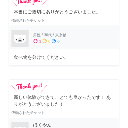
本当にご親切にありがとうございました。
依頼されたチケット
男性
/
30代
/
東京都
sentiment_satisfied
sentiment_neutral
sentiment_dissatisfied
1
0
0
食べ物を分けてください。
新しい体験ができて、とても良かったです！ あ
りがとうございました！
依頼されたチケット
ほくやん