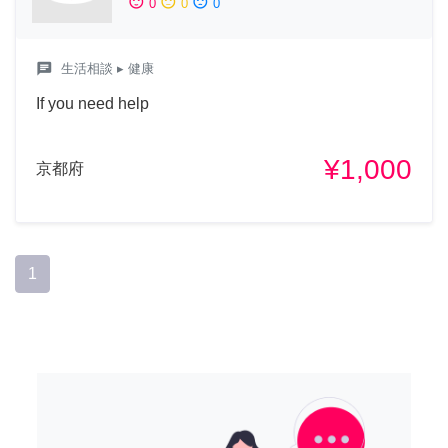
sentiment_satisfied
sentiment_neutral
sentiment_dissatisfied
0
0
0
chat
生活相談
▸ 健康
If you need help
¥1,000
京都府
1