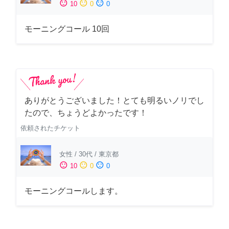
sentiment_satisfied
sentiment_neutral
sentiment_dissatisfied
10
0
0
モーニングコール 10回
ありがとうございました！とても明るいノリでし
たので、ちょうどよかったです！
依頼されたチケット
女性
/
30代
/
東京都
sentiment_satisfied
sentiment_neutral
sentiment_dissatisfied
10
0
0
モーニングコールします。