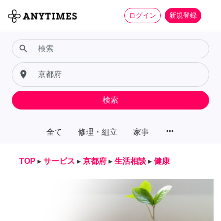
ログイン
新規登録
search
place
検索
more_horiz
全て
修理・組立
家事
TOP
▸
サービス
▸
京都府
▸
生活相談
▸
健康