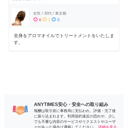
女性
/
30代
/
東京都
sentiment_satisfied
sentiment_neutral
sentiment_dissatisfied
6
1
0
全身をアロマオイルでトリートメントをいたしま
す。
ANYTIMES安心・安全への取り組み
報酬は取引前に事務局に支払われ、評価・完了後
に振り込まれます。利用規約違反の恐れや、少し
でも不審な内容のサービスやリクエストやユーザ
ーがあった場合は通報してください。
詳細を見る