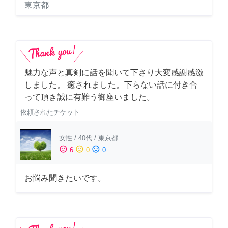
東京都
魅力な声と真剣に話を聞いて下さり大変感謝感激
しました。 癒されました。下らない話に付き合
って頂き誠に有難う御座いました。
依頼されたチケット
女性
/
40代
/
東京都
sentiment_satisfied
sentiment_neutral
sentiment_dissatisfied
6
0
0
お悩み聞きたいです。