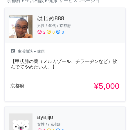
京都府
▸ 生活相談
▸ 健康
サービス
1ページ目
はじめ888
男性
/
40代
/
京都府
sentiment_satisfied
sentiment_neutral
sentiment_dissatisfied
2
0
0
chat
生活相談
▸ 健康
【甲状腺の薬（メルカゾール、チラーヂンなど）飲
んでてやめたい人。】
¥5,000
京都府
ayajijo
女性
/
/
京都府