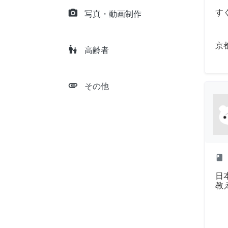
camera_alt
す
写真・動画制作
京
escalator_warning
高齢者
attachment
その他
class
日
教