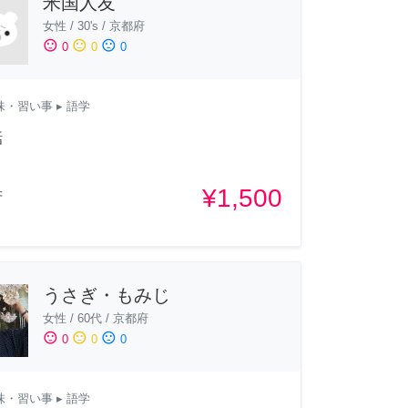
米国人友
女性
/
30's
/
京都府
sentiment_satisfied
sentiment_neutral
sentiment_dissatisfied
0
0
0
味・習い事
▸ 語学
話
¥1,500
府
うさぎ・もみじ
女性
/
60代
/
京都府
sentiment_satisfied
sentiment_neutral
sentiment_dissatisfied
0
0
0
味・習い事
▸ 語学