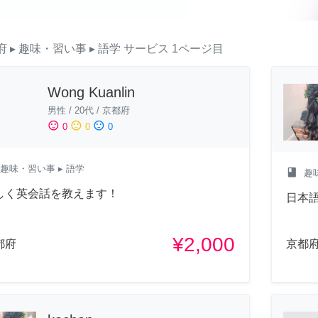
府
▸ 趣味・習い事
▸ 語学
サービス
1ページ目
Wong Kuanlin
男性
/
20代
/
京都府
sentiment_satisfied
sentiment_neutral
sentiment_dissatisfied
0
0
0
趣味・習い事
▸ 語学
class
趣
しく英会話を教えます！
日本
¥2,000
都府
京都