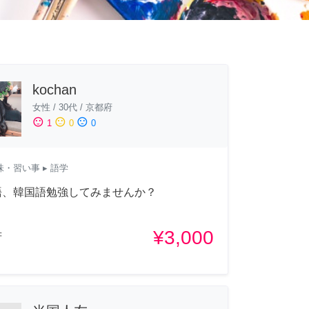
kochan
女性
/
30代
/
京都府
sentiment_satisfied
sentiment_neutral
sentiment_dissatisfied
1
0
0
味・習い事
▸ 語学
語、韓国語勉強してみませんか？
¥3,000
府