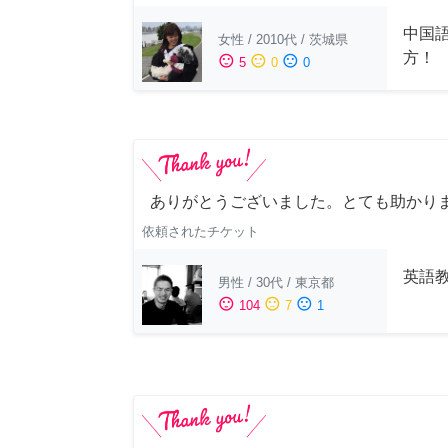
中国
女性
/
2010代
/
茨城県
方！
sentiment_satisfied
sentiment_neutral
sentiment_dissatisfied
5
0
0
ありがとうございました。とても助かり
依頼されたチケット
英語
男性
/
30代
/
東京都
sentiment_satisfied
sentiment_neutral
sentiment_dissatisfied
104
7
1