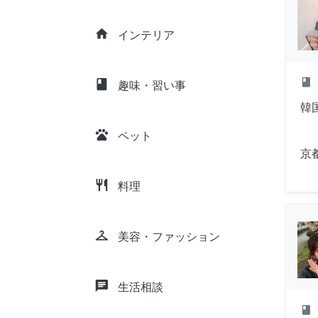
home
インテリア
class
class
趣味・習い事
韓
pets
ペット
京
restaurant
料理
checkroom
美容・ファッション
chat
生活相談
class