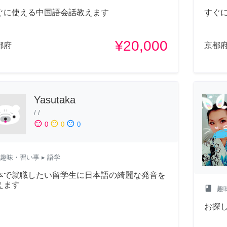
ぐに使える中国語会話教えます
すぐ
¥20,000
都府
京都
Yasutaka
/
/
sentiment_satisfied
sentiment_neutral
sentiment_dissatisfied
0
0
0
趣味・習い事
▸ 語学
本で就職したい留学生に日本語の綺麗な発音を
えます
class
趣
お探