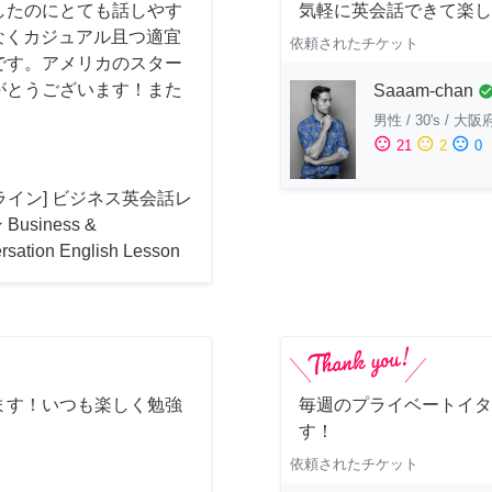
したのにとても話しやす
気軽に英会話できて楽し
はなくカジュアル且つ適宜
依頼されたチケット
です。アメリカのスター
がとうございます！また
Saaam-chan
check_cir
男性
/
30's
/
大阪
sentiment_satisfied
sentiment_neutral
sentiment_dissatisfied
21
2
0
ライン] ビジネス英会話レ
Business &
rsation English Lesson
ます！いつも楽しく勉強
毎週のプライベートイタ
す！
依頼されたチケット