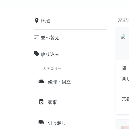
京都
place
地域
sort
並べ替え
local_offer
絞り込み
class
カテゴリー
楽
weekend
修理・組立
京
local_laundry_service
家事
local_shipping
引っ越し