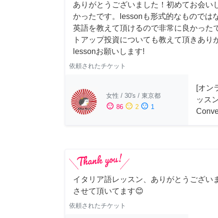
ありがとうございました！初めてお会い
かったです。lessonも形式的なもので
英語を教えて頂けるので非常に良かった
トアップ投資についても教えて頂きあり
lessonお願いします!
依頼されたチケット
[オン
女性
/
30's
/
東京都
ッスン 
sentiment_satisfied
sentiment_neutral
sentiment_dissatisfied
86
2
1
Conve
イタリア語レッスン、ありがとうござい
させて頂いてます😊
依頼されたチケット