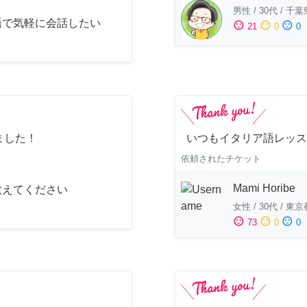
男性
/
30代
/
千葉
語で気軽に会話したい
sentiment_satisfied
sentiment_neutral
sentiment_dissatisfied
21
0
0
ました！
いつもイタリア語レッス
依頼されたチケット
Mami Horibe
教えてください
女性
/
30代
/
東京
sentiment_satisfied
sentiment_neutral
sentiment_dissatisfied
73
0
0