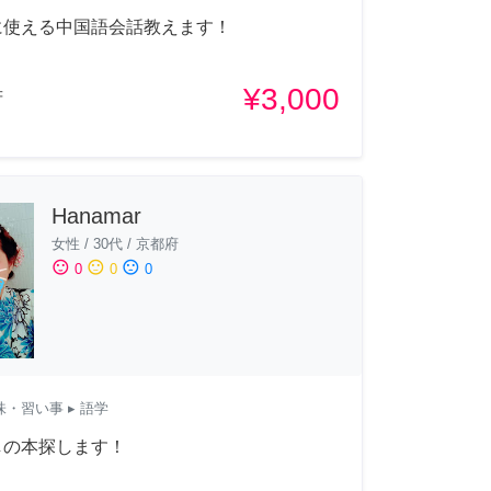
に使える中国語会話教えます！
¥3,000
府
Hanamar
女性
/
30代
/
京都府
sentiment_satisfied
sentiment_neutral
sentiment_dissatisfied
0
0
0
味・習い事
▸ 語学
しの本探します！