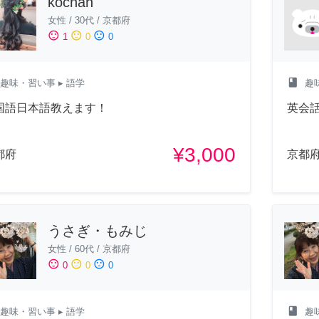
kochan
女性
/
30代
/
京都府
sentiment_satisfied
sentiment_neutral
sentiment_dissatisfied
1
0
0
class
趣味・習い事
▸ 語学
趣
国語日本語教えます！
英会
¥3,000
都府
京都
うさぎ・もみじ
女性
/
60代
/
京都府
sentiment_satisfied
sentiment_neutral
sentiment_dissatisfied
0
0
0
class
趣味・習い事
▸ 語学
趣