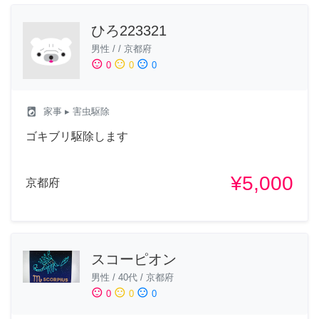
ひろ223321
男性
/
/
京都府
sentiment_satisfied
sentiment_neutral
sentiment_dissatisfied
0
0
0
local_laundry_service
家事
▸ 害虫駆除
ゴキブリ駆除します
¥5,000
京都府
スコーピオン
男性
/
40代
/
京都府
sentiment_satisfied
sentiment_neutral
sentiment_dissatisfied
0
0
0