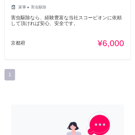
local_laundry_service
家事
▸ 害虫駆除
害虫駆除なら、経験豊富な当社スコーピオンに依頼
して頂ければ安心、安全です。
¥6,000
京都府
1