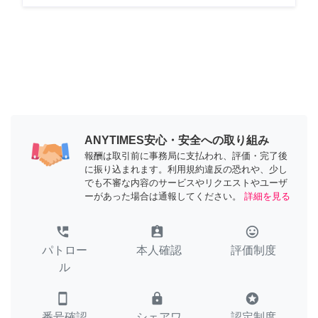
ANYTIMES安心・安全への取り組み
報酬は取引前に事務局に支払われ、評価・完了後
に振り込まれます。利用規約違反の恐れや、少し
でも不審な内容のサービスやリクエストやユーザ
ーがあった場合は通報してください。
詳細を見る
perm_phone_msg
assignment_ind
tag_faces
パトロー
本人確認
評価制度
ル
smartphone
lock
stars
番号確認
シェアワ
認定制度