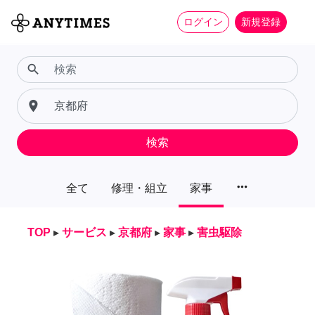
ログイン
新規登録
search
place
検索
more_horiz
全て
修理・組立
家事
TOP
▸
サービス
▸
京都府
▸
家事
▸
害虫駆除