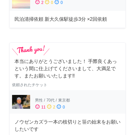
sentiment_satisfied
sentiment_neutral
sentiment_dissatisfied
2
0
0
民泊清掃依頼 新大久保駅徒歩3分 ×2回依頼
本当にありがとうございました！ 手際良くあっ
という間に仕上げてくださいまして、大満足で
す。またお願いいたします‼️
依頼されたチケット
男性
/
70代
/
東京都
sentiment_satisfied
sentiment_neutral
sentiment_dissatisfied
11
2
0
ノウゼンカズラ一本の枝切りと笹の始末をお願い
したいです