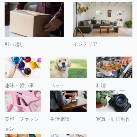
引っ越し
インテリア
趣味・習い事
ペット
料理
美容・ファッシ
生活相談
写真・動画制作
ョン