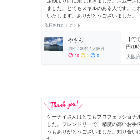
定刻より前に来て頂きました。スムーズ
ました。とてもスキルのある人です。こ
いたします。ありがとうございました。
依頼されたチケット
【何で
やさん
円/1
男性
/
30代
/
大阪府
sentiment_satisfied
sentiment_neutral
sentiment_dissatisfied
10
1
0
大阪
ケーナイさんはとてもプロフェッショナ
した。フレンドリーで、精度の高いお手
うもありがとうございました。知り合い
た。