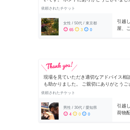
依頼されたチケット
引越
女性
/
50代
/
東京都
屋、
sentiment_satisfied
sentiment_neutral
sentiment_dissatisfied
65
3
0
現場を見ていただき適切なアドバイス相
も助かりました。 ご親切にありがとうご
依頼されたチケット
引越
男性
/
30代
/
愛知県
荷物
sentiment_satisfied
sentiment_neutral
sentiment_dissatisfied
4
0
0