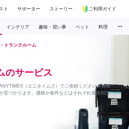
スト
サポーター
ストーリー
ご利用ガイド
more_horiz
インテリア
趣味・習い事
ペット
料理
・トランクルーム
ムのサービス
NYTIMES（エニタイムズ）でご依頼ください！荷物
が見つかります。価格や条件などはそれぞれ直接相談