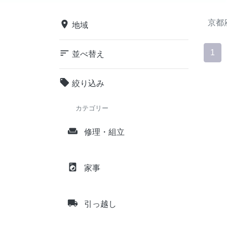
京都
place
地域
sort
1
並べ替え
local_offer
絞り込み
カテゴリー
weekend
修理・組立
local_laundry_service
家事
local_shipping
引っ越し