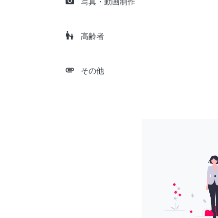
camera_alt
写真・動画制作
escalator_warning
高齢者
attachment
その他