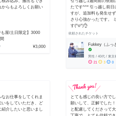
に積み込み、搬出もでき
引っ越し1週間前の依頼
れからもよろしくお願い
たです^^* 引っ越し
すが、追加料も発生せず
さり心強かったです。 
す(^o^)👌
も屋/土日限定】3000
依頼されたチケット
時間
Fukkey（ふ
¥3,000
府
check_circle
男性
/
40代
/
東京
sentiment_satisfied
sentiment_neutral
sentiment_dissatisfied
21
3
0
ルなお仕事をしてくれま
とても感じの良い方でし
伝いをしていただき、ど
願いして、正解でした！
に紹介したいと思いまし
と配慮してくださって大
丁寧で、とても信頼でき