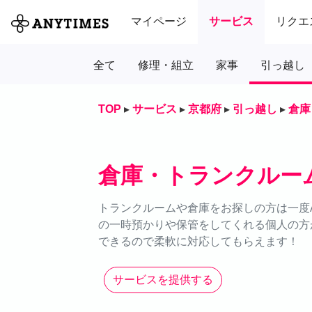
マイページ
サービス
リクエ
全て
修理・組立
家事
引っ越し
TOP
▸
サービス
▸
京都府
▸
引っ越し
▸
倉庫
倉庫・トランクルー
トランクルームや倉庫をお探しの方は一度A
の一時預かりや保管をしてくれる個人の方
できるので柔軟に対応してもらえます！
サービスを提供する