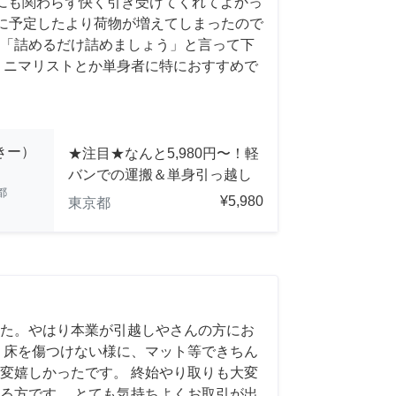
にも関わらず快く引き受けてくれてよかっ
前日に予定したより荷物が増えてしまったので
「詰めるだけ詰めましょう」と言って下
ミニマリストとか単身者に特におすすめで
っきー）
★注目★なんと5,980円〜！軽
バンでの運搬＆単身引っ越し
都
¥5,980
東京都
た。やはり本業が引越しやさんの方にお
 床を傷つけない様に、マット等できちん
変嬉しかったです。 終始やり取りも大変
る方です。 とても気持ちよくお取引が出