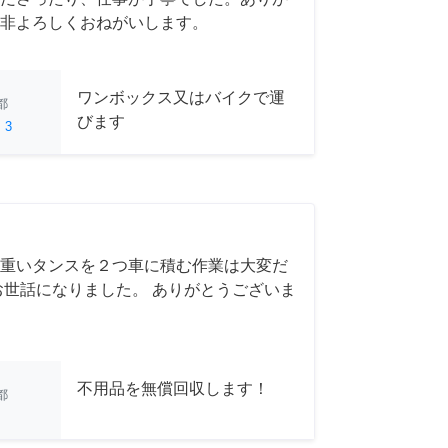
非よろしくおねがいします。
ワンボックス又はバイクで運
都
びます
ed
3
重いタンスを２つ車に積む作業は大変だ
お世話になりました。 ありがとうございま
不用品を無償回収します！
都