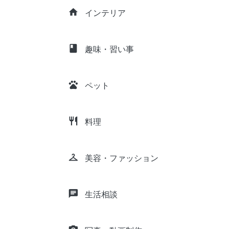
home
インテリア
class
趣味・習い事
pets
ペット
restaurant
料理
checkroom
美容・ファッション
chat
生活相談