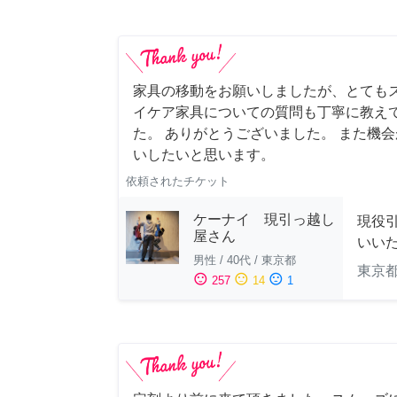
家具の移動をお願いしましたが、とても
イケア家具についての質問も丁寧に教え
た。 ありがとうございました。 また機
いしたいと思います。
依頼されたチケット
ケーナイ 現引っ越し
現役
屋さん
いい
男性
/
40代
/
東京都
東京
sentiment_satisfied
sentiment_neutral
sentiment_dissatisfied
257
14
1