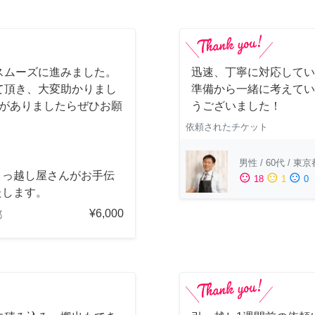
スムーズに進みました。
迅速、丁寧に対応してい
て頂き、大変助かりまし
準備から一緒に考えてい
会がありましたらぜひお願
うございました！
依頼されたチケット
男性
/
60代
/
東京
引っ越し屋さんがお手伝
sentiment_satisfied
sentiment_neutral
sentiment_dissatisfied
18
1
0
たします。
¥6,000
都