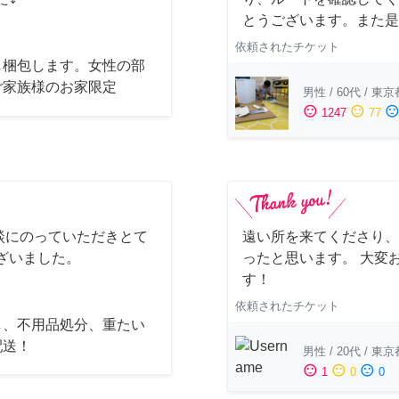
とうございます。また是
依頼されたチケット
し梱包します。女性の部
ご家族様のお家限定
男性
/
60代
/
東京
sentiment_satisfied
sentiment_neutral
sentiment_dissatisfi
1247
77
談にのっていただきとて
遠い所を来てくださり、
ざいました。
ったと思います。 大変
す！
依頼されたチケット
し、不用品処分、重たい
配送！
男性
/
20代
/
東京
sentiment_satisfied
sentiment_neutral
sentiment_dissatisfied
1
0
0