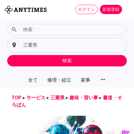
ログイン
新規登録
search
place
検索
more_horiz
全て
修理・組立
家事
TOP
▸
サービス
▸
三重県
▸
趣味・習い事
▸
書道・そ
ろばん