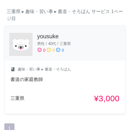
三重県
▸ 趣味・習い事
▸ 書道・そろばん
サービス
1ペー
ジ目
yousuke
男性
/
40代
/
三重県
sentiment_satisfied
sentiment_neutral
sentiment_dissatisfied
0
0
0
class
趣味・習い事
▸ 書道・そろばん
書道の家庭教師
¥3,000
三重県
1