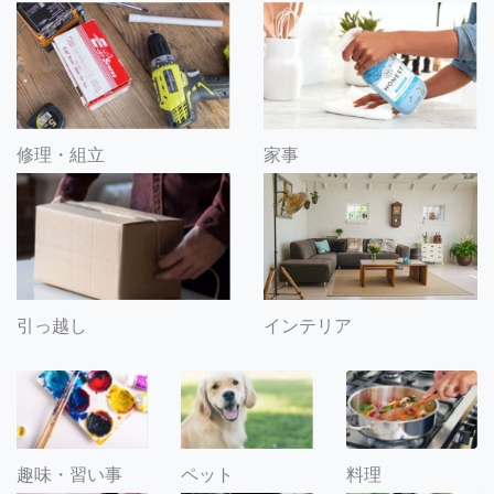
修理・組立
家事
引っ越し
インテリア
趣味・習い事
ペット
料理