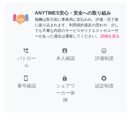
ANYTIMES安心・安全への取り組み
報酬は取引前に事務局に支払われ、評価・完了後
に振り込まれます。利用規約違反の恐れや、少し
でも不審な内容のサービスやリクエストやユーザ
ーがあった場合は通報してください。
詳細を見る
perm_phone_msg
assignment_ind
tag_faces
パトロー
本人確認
評価制度
ル
smartphone
lock
stars
番号確認
シェアワ
認定制度
ーカー保
険