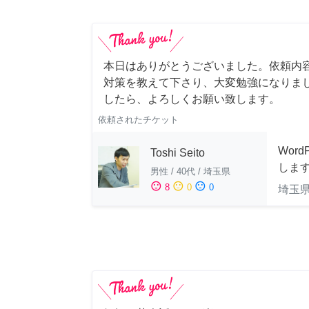
本日はありがとうございました。依頼内
対策を教えて下さり、大変勉強になりま
したら、よろしくお願い致します。
依頼されたチケット
Wor
Toshi Seito
しま
男性
/
40代
/
埼玉県
sentiment_satisfied
sentiment_neutral
sentiment_dissatisfied
8
0
0
埼玉