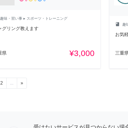
趣味・習い事
▸ スポーツ・トレーニング
class
趣
ャグリング教えます
お気
¥3,000
重県
三重
2
...
»
受けたいサービスが見つからない場