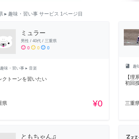
県
▸ 趣味・習い事
サービス
1ページ目
ミュラー
男性
/
40代
/
三重県
sentiment_satisfied
sentiment_neutral
sentiment_dissatisfied
0
0
0
class
趣
趣味・習い事
▸ 音楽
【理
レクトーンを習いたい
初回
¥0
重県
三重
ともちゃん♫