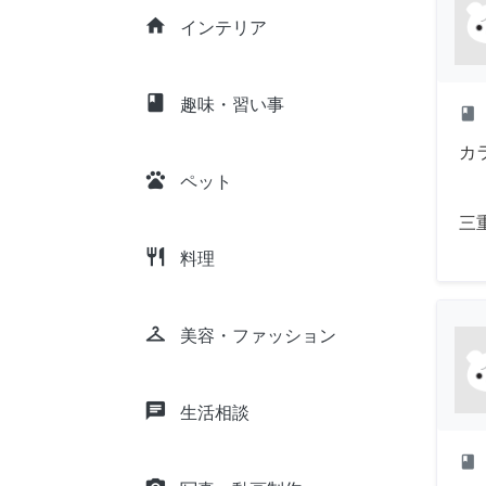
home
インテリア
class
趣味・習い事
class
カ
pets
ペット
三
restaurant
料理
checkroom
美容・ファッション
chat
生活相談
class