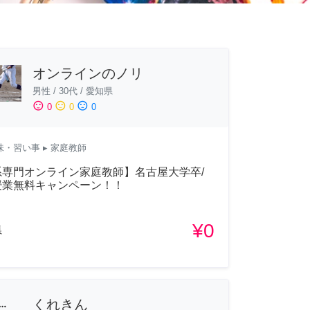
オンラインのノリ
男性
/
30代
/
愛知県
sentiment_satisfied
sentiment_neutral
sentiment_dissatisfied
0
0
0
味・習い事
▸ 家庭教師
系専門オンライン家庭教師】名古屋大学卒/
授業無料キャンペーン！！
¥0
県
くれきん