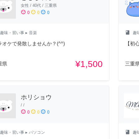
女性
/
40代
/
三重県
sentiment_satisfied
sentiment_neutral
sentiment_dissatisfied
0
0
0
class
趣味・習い事
▸ 音楽
趣
ラオケで発散しませんか？(^^)
【初心
¥1,500
重県
三重
ホリショウ
/
/
sentiment_satisfied
sentiment_neutral
sentiment_dissatisfied
0
0
0
class
趣味・習い事
▸ パソコン
趣