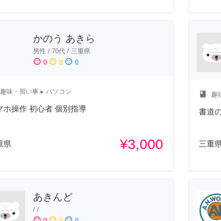
かのう あきら
男性
/
70代
/
三重県
sentiment_satisfied
sentiment_neutral
sentiment_dissatisfied
0
0
0
趣味・習い事
▸ パソコン
class
趣
マホ操作 初心者 個別指導
書道
¥3,000
重県
三重
あきんど
/
/
sentiment_satisfied
sentiment_neutral
sentiment_dissatisfied
0
0
0