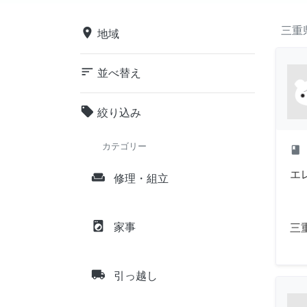
三重
place
地域
sort
並べ替え
local_offer
絞り込み
カテゴリー
class
エ
weekend
修理・組立
local_laundry_service
家事
三
local_shipping
引っ越し