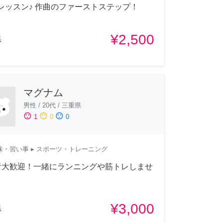
 レッスン♪ 作曲のファーストステップ！
¥2,500
県
マグナム
男性
/
20代
/
三重県
sentiment_satisfied
sentiment_neutral
sentiment_dissatisfied
1
0
0
味・習い事
▸ スポーツ・トレーニング
者大歓迎！一緒にランニングや筋トレしませ
？
¥3,000
県