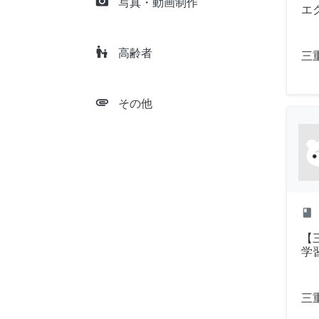
camera_alt
写真・動画制作
エ
escalator_warning
高齢者
三
attachment
その他
class
【
学
三