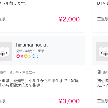
クセル教えます。
DTM
¥2,000
重県
三重
hidamarinooka
男性
/
40代
/
三重県
sentiment_satisfied
sentiment_neutral
sentiment_dissatisfied
0
0
0
class
趣味・習い事
▸ 家庭教師
趣
三重県、愛知県】小学生から中学生まで！家庭
初心
習から受験対策まで指導！
んか
¥3,000
重県
三重