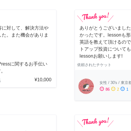
容に対して、解決方法や
ありがとうございました
した。また機会がありま
かったです。lesson
英語を教えて頂けるので
トアップ投資についても
lessonお願いします!
dPressに関するお手伝い
依頼されたチケット
す。
¥10,000
県
女性
/
30's
/
東京
sentiment_satisfied
sentiment_neutral
sentiment_dissatisfied
86
2
1