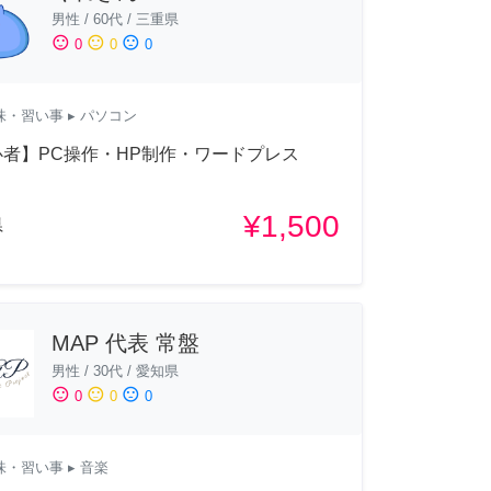
男性
/
60代
/
三重県
sentiment_satisfied
sentiment_neutral
sentiment_dissatisfied
0
0
0
味・習い事
▸ パソコン
者】PC操作・HP制作・ワードプレス
¥1,500
県
MAP 代表 常盤
男性
/
30代
/
愛知県
sentiment_satisfied
sentiment_neutral
sentiment_dissatisfied
0
0
0
味・習い事
▸ 音楽