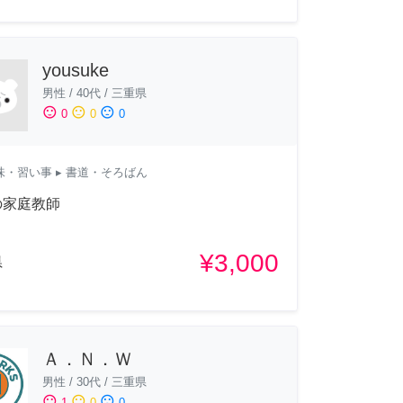
yousuke
男性
/
40代
/
三重県
sentiment_satisfied
sentiment_neutral
sentiment_dissatisfied
0
0
0
味・習い事
▸ 書道・そろばん
の家庭教師
¥3,000
県
Ａ．Ｎ．Ｗ
男性
/
30代
/
三重県
sentiment_satisfied
sentiment_neutral
sentiment_dissatisfied
1
0
0