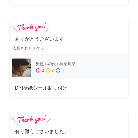
ありがとうございます
依頼されたチケット
男性
/
40代
/
神奈川県
sentiment_satisfied
sentiment_neutral
sentiment_dissatisfied
4
0
1
DYI壁紙シール貼り付け
有り難うございました。