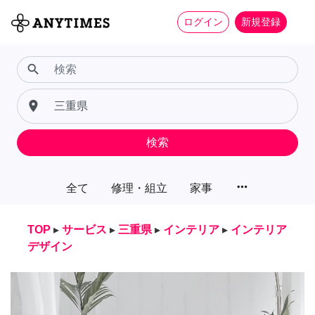
ログイン
新規登録
search
place
検索
more_horiz
全て
修理・組立
家事
TOP
▸
サービス
▸
三重県
▸
インテリア
▸
インテリア
デザイン