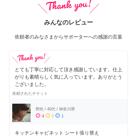
みんなのレビュー
依頼者のみなさまからサポーターへの感謝の言葉
とても丁寧に対応して頂き感謝しています。仕上
がりも素晴らしく気に入っています。ありがとう
ございました。
依頼されたチケット
男性
/
40代
/
神奈川県
sentiment_satisfied
sentiment_neutral
sentiment_dissatisfied
4
0
1
キッチンキャビネット シート張り替え