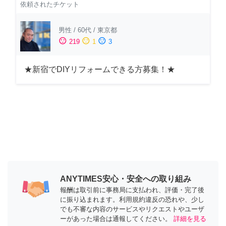
依頼されたチケット
男性
/
60代
/
東京都
sentiment_satisfied
sentiment_neutral
sentiment_dissatisfied
219
1
3
★新宿でDIYリフォームできる方募集！★
ANYTIMES安心・安全への取り組み
報酬は取引前に事務局に支払われ、評価・完了後
に振り込まれます。利用規約違反の恐れや、少し
でも不審な内容のサービスやリクエストやユーザ
ーがあった場合は通報してください。
詳細を見る