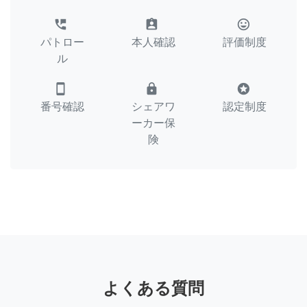
perm_phone_msg
assignment_ind
tag_faces
パトロー
本人確認
評価制度
ル
smartphone
lock
stars
番号確認
シェアワ
認定制度
ーカー保
険
よくある質問