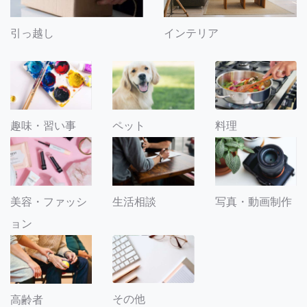
引っ越し
インテリア
趣味・習い事
ペット
料理
美容・ファッシ
生活相談
写真・動画制作
ョン
その他
高齢者