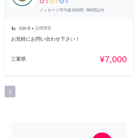
sentiment_satisfied
sentiment_neutral
sentiment_dissatisfied
1
0
0
メッセージ平均返信時間: 8時間以内
escalator_warning
高齢者
▸ 訪問理容
お気軽にお問い合わせ下さい！
¥7,000
三重県
1