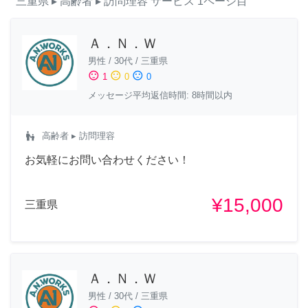
三重県
▸ 高齢者
▸ 訪問理容
サービス
1ページ目
Ａ．Ｎ．Ｗ
男性
/
30代
/
三重県
sentiment_satisfied
sentiment_neutral
sentiment_dissatisfied
1
0
0
メッセージ平均返信時間: 8時間以内
escalator_warning
高齢者
▸ 訪問理容
お気軽にお問い合わせください！
¥15,000
三重県
Ａ．Ｎ．Ｗ
男性
/
30代
/
三重県