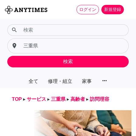
ログイン
新規登録
search
place
検索
more_horiz
全て
修理・組立
家事
TOP
▸
サービス
▸
三重県
▸
高齢者
▸
訪問理容