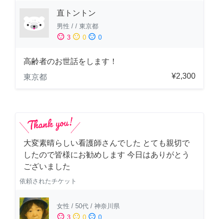
直トントン
男性
/
/
東京都
sentiment_satisfied
sentiment_neutral
sentiment_dissatisfied
3
0
0
高齢者のお世話をします！
¥2,300
東京都
大変素晴らしい看護師さんでした とても親切で
したので皆様にお勧めします 今日はありがとう
ございました
依頼されたチケット
女性
/
50代
/
神奈川県
sentiment_satisfied
sentiment_neutral
sentiment_dissatisfied
3
0
0