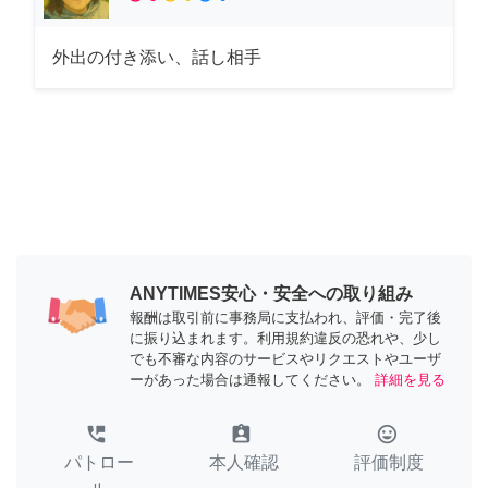
外出の付き添い、話し相手
ANYTIMES安心・安全への取り組み
報酬は取引前に事務局に支払われ、評価・完了後
に振り込まれます。利用規約違反の恐れや、少し
でも不審な内容のサービスやリクエストやユーザ
ーがあった場合は通報してください。
詳細を見る
perm_phone_msg
assignment_ind
tag_faces
パトロー
本人確認
評価制度