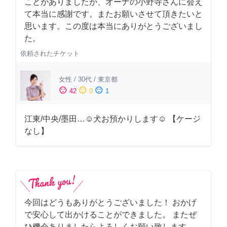
ことがありましたが、オーナの小野寺さんに会え
て本当に感謝です。またお願いさせて頂きたいと
思います。この度は本当にありがとうございまし
た。
依頼されたチケット
女性
/
30代
/
東京都
sentiment_satisfied
sentiment_neutral
sentiment_dissatisfied
42
0
1
江東/中央/墨田…☺︎犬お預かりします☺︎ 【ケージ
なし】
今回はどうもありがとうございました！ おかげ
で安心して出かけることができました。 またぜ
ひ機会ありましたらよろしくお願い致します。