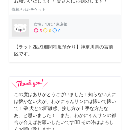
お願いいたします！ 皆さんにお勧めします！
依頼されたチケット
女性
/
40代
/
東京都
sentiment_satisfied
sentiment_neutral
sentiment_dissatisfied
5
0
0
【ラット2匹/1週間程度預かり】神奈川県の宮前
区です。
この度はありがとうございました！知らない人に
は懐かない犬が、わかにゃんサンには懐いて懐い
て！😆 犬との距離感、接し方が上手な方だな
あ、と思いました！！また、わかにゃんサンの都
合が合えばお願いしたいです🙇‍♂️ その時はよろし
くお願い致します！