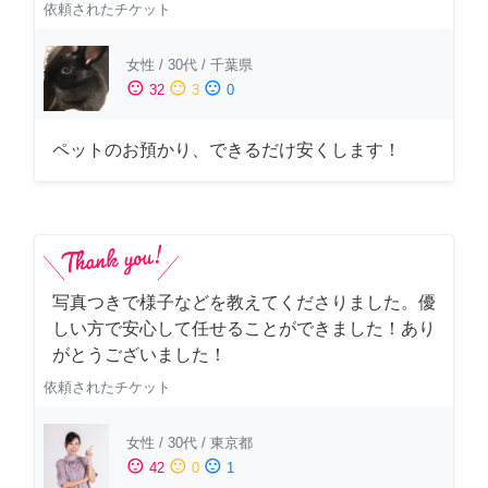
依頼されたチケット
女性
/
30代
/
千葉県
sentiment_satisfied
sentiment_neutral
sentiment_dissatisfied
32
3
0
ペットのお預かり、できるだけ安くします！
写真つきで様子などを教えてくださりました。優
しい方で安心して任せることができました！あり
がとうございました！
依頼されたチケット
女性
/
30代
/
東京都
sentiment_satisfied
sentiment_neutral
sentiment_dissatisfied
42
0
1