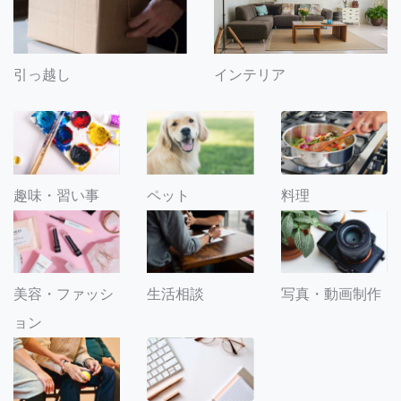
引っ越し
インテリア
趣味・習い事
ペット
料理
美容・ファッシ
生活相談
写真・動画制作
ョン