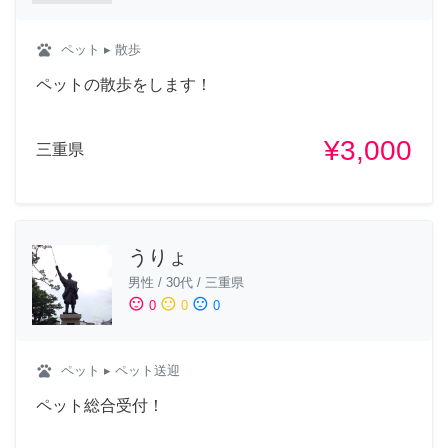
pets
ペット
▸ 散歩
ペットの散歩をします！
¥3,000
三重県
うりょ
男性
/
30代
/
三重県
sentiment_satisfied
sentiment_neutral
sentiment_dissatisfied
0
0
0
pets
ペット
▸ ペット送迎
ペット総合受付！