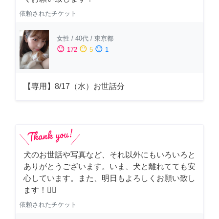
依頼されたチケット
女性
/
40代
/
東京都
sentiment_satisfied
sentiment_neutral
sentiment_dissatisfied
172
5
1
【専用】8/17（水）お世話分
犬のお世話や写真など、それ以外にもいろいろと
ありがとうございます。いま、犬と離れてても安
心しています。また、明日もよろしくお願い致し
ます！🙇‍♂️
依頼されたチケット