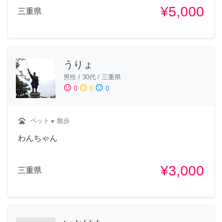
¥5,000
三重県
うりょ
男性
/
30代
/
三重県
sentiment_satisfied
sentiment_neutral
sentiment_dissatisfied
0
0
0
pets
ペット
▸ 散歩
わんちゃん
¥3,000
三重県