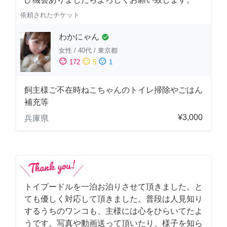
依頼されたチケット
わかにゃん
check_circle
女性
/
40代
/
東京都
sentiment_satisfied
sentiment_neutral
sentiment_dissatisfied
172
5
1
飼主様ご不在時ねこちゃんのトイレ掃除やごはん
補充等
¥3,000
兵庫県
トイプードルを一泊お泊りさせて頂きました。と
ても優しく対応して頂きました。普段は人見知り
するうちのワンコも、主様には心をひらいてたよ
うです。写真や動画送って頂いたり、様子を知ら