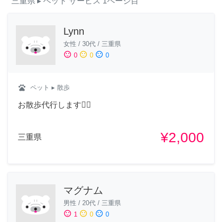
三重県
▸ ペット
サービス
1ページ目
Lynn
女性
/
30代
/
三重県
sentiment_satisfied
sentiment_neutral
sentiment_dissatisfied
0
0
0
pets
ペット
▸ 散歩
お散歩代行します🐕‍🦺
¥2,000
三重県
マグナム
男性
/
20代
/
三重県
sentiment_satisfied
sentiment_neutral
sentiment_dissatisfied
1
0
0