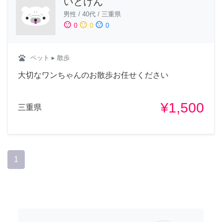
いとけん
男性
/
40代
/
三重県
sentiment_satisfied
sentiment_neutral
sentiment_dissatisfied
0
0
0
pets
ペット
▸ 散歩
大切なワンちゃんのお散歩お任せください
¥1,500
三重県
1