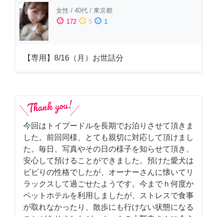
女性
/
40代
/
東京都
sentiment_satisfied
sentiment_neutral
sentiment_dissatisfied
172
5
1
【専用】8/16（月）お世話分
今回はトイプードルを長期でお泊りさせて頂きま
した。前回同様、とても親切に対応して頂けまし
た。毎日、写真やその日の様子を知らせて頂き、
安心して預けることができました。預けた愛犬は
ビビりの性格でしたが、オーナーさんに懐いてリ
ラックスして過ごせたようです。今までｈ何度か
ペットホテルを利用しましたが、ストレスで食事
が取れなかったり、散歩にも行けない状態になる