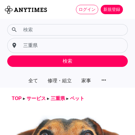
ログイン
新規登録
search
place
検索
more_horiz
全て
修理・組立
家事
TOP
▸
サービス
▸
三重県
▸
ペット