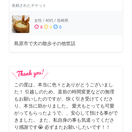
依頼されたチケット
女性
/
40代
/
長崎県
sentiment_satisfied
sentiment_neutral
sentiment_dissatisfied
8
0
0
島原市で犬の散歩その他世話
この度は、本当に色々とありがとうございまし
た！ 引越しのため、直前の時間変更などの無理
もお願いしたのですが、快く引き受けてくださ
り、本当に助かりました。 愛犬もとっても可愛
がってもらったようで、、安心して預ける事がで
きました。 また、私自身の事も気遣ってくださ
り感謝です😭 必ずまたお願いしたいです！！