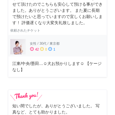
せて頂けたのでこちらも安心して預ける事ができ
ました。ありがとうございます。 また夏に長期
で預けたいと思っていますので宜しくお願いしま
す！ 評価遅くなり大変失礼致しました。
依頼されたチケット
女性
/
30代
/
東京都
sentiment_satisfied
sentiment_neutral
sentiment_dissatisfied
42
0
1
江東/中央/墨田…☺︎犬お預かりします☺︎ 【ケージ
なし】
短い間でしたが、ありがとうございました。 写
真など、とても助かりました。