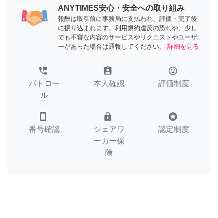
ANYTIMES安心・安全への取り組み
報酬は取引前に事務局に支払われ、評価・完了後
に振り込まれます。利用規約違反の恐れや、少し
でも不審な内容のサービスやリクエストやユーザ
ーがあった場合は通報してください。
詳細を見る
perm_phone_msg
assignment_ind
tag_faces
パトロー
本人確認
評価制度
ル
smartphone
lock
stars
番号確認
シェアワ
認定制度
ーカー保
険