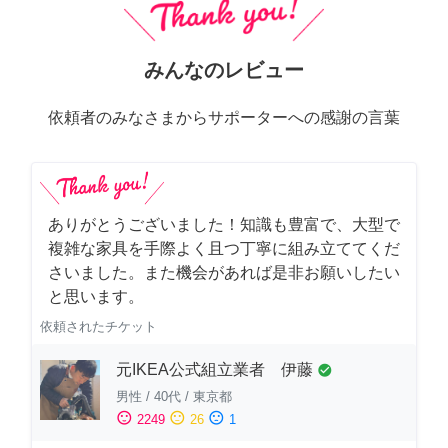
みんなのレビュー
依頼者のみなさまからサポーターへの感謝の言葉
ありがとうございました！知識も豊富で、大型で
複雑な家具を手際よく且つ丁寧に組み立ててくだ
さいました。また機会があれば是非お願いしたい
と思います。
依頼されたチケット
元IKEA公式組立業者 伊藤
check_circle
男性
/
40代
/
東京都
sentiment_satisfied
sentiment_neutral
sentiment_dissatisfied
2249
26
1