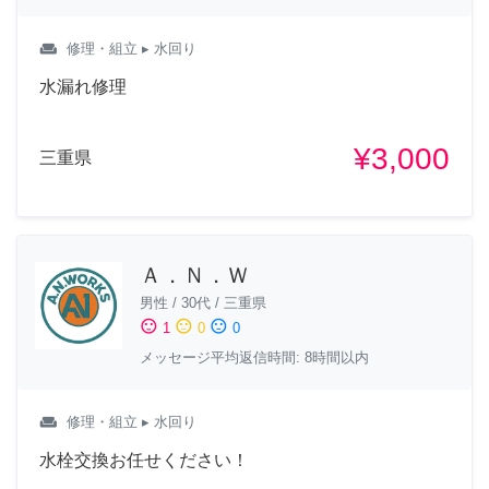
weekend
修理・組立
▸ 水回り
水漏れ修理
¥3,000
三重県
Ａ．Ｎ．Ｗ
男性
/
30代
/
三重県
sentiment_satisfied
sentiment_neutral
sentiment_dissatisfied
1
0
0
メッセージ平均返信時間: 8時間以内
weekend
修理・組立
▸ 水回り
水栓交換お任せください！