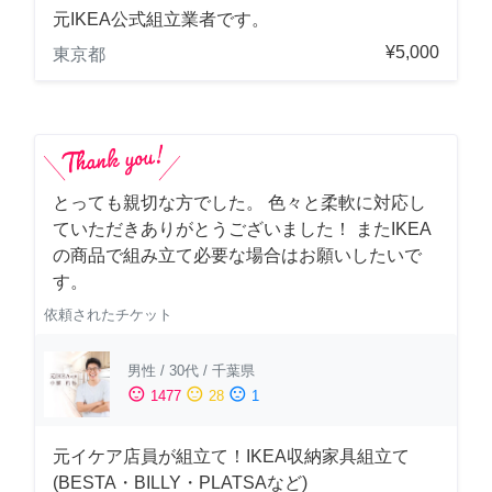
元IKEA公式組立業者です。
¥5,000
東京都
とっても親切な方でした。 色々と柔軟に対応し
ていただきありがとうございました！ またIKEA
の商品で組み立て必要な場合はお願いしたいで
す。
依頼されたチケット
男性
/
30代
/
千葉県
sentiment_satisfied
sentiment_neutral
sentiment_dissatisfied
1477
28
1
元イケア店員が組立て！IKEA収納家具組立て
(BESTA・BILLY・PLATSAなど)