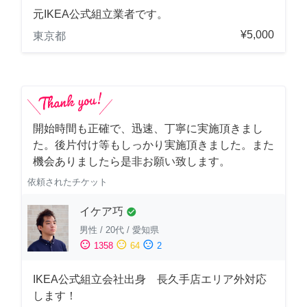
元IKEA公式組立業者です。
¥5,000
東京都
開始時間も正確で、迅速、丁寧に実施頂きまし
た。後片付け等もしっかり実施頂きました。また
機会ありましたら是非お願い致します。
依頼されたチケット
イケア巧
check_circle
男性
/
20代
/
愛知県
sentiment_satisfied
sentiment_neutral
sentiment_dissatisfied
1358
64
2
IKEA公式組立会社出身 長久手店エリア外対応
します！