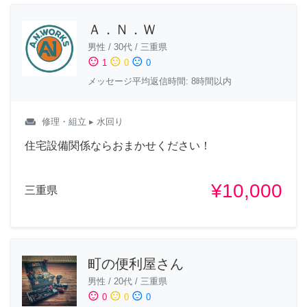
Ａ．Ｎ．Ｗ
男性
/
30代
/
三重県
sentiment_satisfied
sentiment_neutral
sentiment_dissatisfied
1
0
0
メッセージ平均返信時間: 8時間以内
weekend
修理・組立
▸ 水回り
住宅設備関係ならおまかせください！
¥10,000
三重県
町の便利屋さん
男性
/
20代
/
三重県
sentiment_satisfied
sentiment_neutral
sentiment_dissatisfied
0
0
0