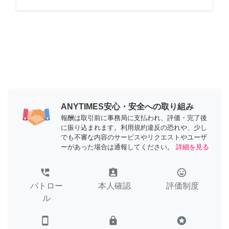
ANYTIMES安心・安全への取り組み
報酬は取引前に事務局に支払われ、評価・完了後
に振り込まれます。利用規約違反の恐れや、少し
でも不審な内容のサービスやリクエストやユーザ
ーがあった場合は通報してください。
詳細を見る
perm_phone_msg
assignment_ind
tag_faces
パトロー
本人確認
評価制度
ル
smartphone
lock
stars