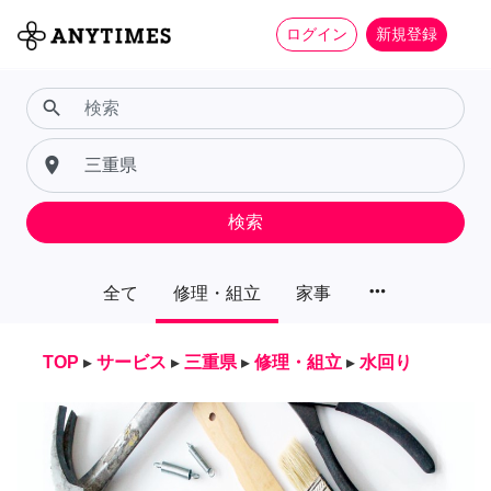
ログイン
新規登録
search
place
検索
more_horiz
全て
修理・組立
家事
TOP
▸
サービス
▸
三重県
▸
修理・組立
▸
水回り