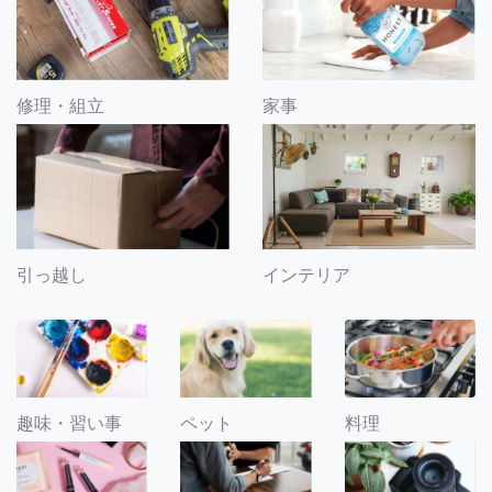
修理・組立
家事
引っ越し
インテリア
趣味・習い事
ペット
料理