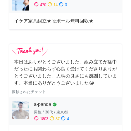
sentiment_satisfied
sentiment_neutral
sentiment_dissatisfied
470
14
3
イケア家具組立★段ボール無料回収★
本日はありがとうございました。組み立てが途中
だったにも関わらず心良く受けてくださりありが
とうございました。人柄の良さにも感謝していま
す。本当にありがとうございました😭
依頼されたチケット
a-panda
check_circle
男性
/
30代
/
東京都
sentiment_satisfied
sentiment_neutral
sentiment_dissatisfied
1803
87
4