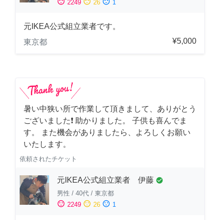
sentiment_satisfied
sentiment_neutral
sentiment_dissatisfied
2249
26
1
元IKEA公式組立業者です。
¥5,000
東京都
暑い中狭い所で作業して頂きまして、ありがとう
ございました❗️ 助かりました。 子供も喜んでま
す。 また機会がありましたら、よろしくお願い
いたします。
依頼されたチケット
元IKEA公式組立業者 伊藤
check_circle
男性
/
40代
/
東京都
sentiment_satisfied
sentiment_neutral
sentiment_dissatisfied
2249
26
1