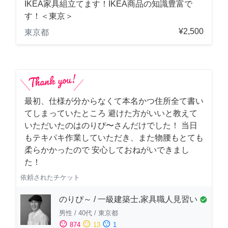
IKEA家具組立てます！IKEA商品の知識豊富で
す！＜東京＞
¥2,500
東京都
最初、仕様が分からなくて本名かつ住所全て書い
てしまっていたところ 避けた方がいいと教えて
いただいたのはのりぴ〜さんだけでした！ 当日
もテキパキ作業していただき、また物腰もとても
柔らかかったので 安心しておねがいできまし
た！
依頼されたチケット
のりぴ～ / 一級建築士,家具職人見習い
check_circle
男性
/
40代
/
東京都
sentiment_satisfied
sentiment_neutral
sentiment_dissatisfied
874
13
1