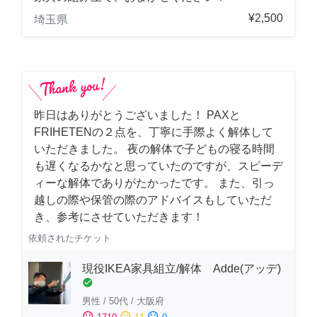
¥2,500
埼玉県
昨日はありがとうございました！ PAXと
FRIHETENの２点を、丁寧に手際よく解体して
いただきました。 夜の解体で子どもの寝る時間
も遅くなるかなと思っていたのですが、スピーデ
ィーな解体でありがたかったです。 また、引っ
越しの際や保管の際のアドバイスもしていただ
き、参考にさせていただきます！
依頼されたチケット
現役IKEA家具組立/解体 Adde(アッデ)
check_circle
男性
/
50代
/
大阪府
sentiment_satisfied
sentiment_neutral
sentiment_dissatisfied