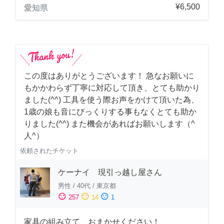
¥6,500
愛知県
この度はありがとうございます！ 急なお願いに
もかかわらず丁寧に対応して頂き、とても助かり
ました(^^) 工具を使う際お声をかけて頂いた為、
1歳の娘も音にびっくりする事もなくとても助か
りました(^^) また機会があればお願いします（^
人^）
依頼されたチケット
ケーナイ 現引っ越し屋さん
男性
/
40代
/
東京都
sentiment_satisfied
sentiment_neutral
sentiment_dissatisfied
257
14
1
家具の組み立て、おまかせください！