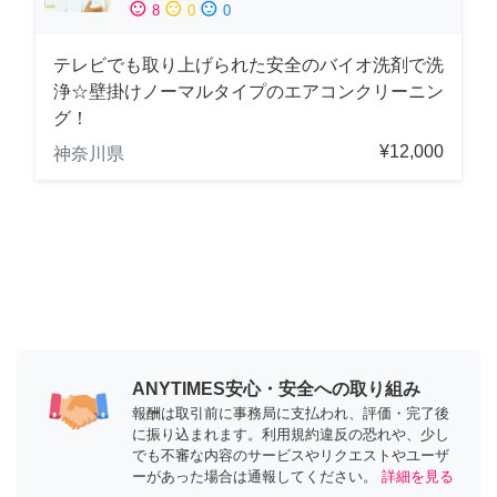
sentiment_satisfied
sentiment_neutral
sentiment_dissatisfied
8
0
0
テレビでも取り上げられた安全のバイオ洗剤で洗
浄☆壁掛けノーマルタイプのエアコンクリーニン
グ！
¥12,000
神奈川県
ANYTIMES安心・安全への取り組み
報酬は取引前に事務局に支払われ、評価・完了後
に振り込まれます。利用規約違反の恐れや、少し
でも不審な内容のサービスやリクエストやユーザ
ーがあった場合は通報してください。
詳細を見る