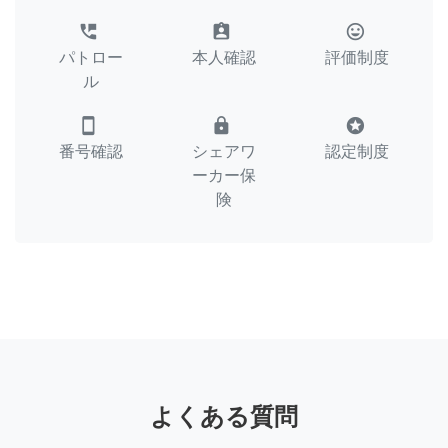
perm_phone_msg
assignment_ind
tag_faces
パトロー
本人確認
評価制度
ル
smartphone
lock
stars
番号確認
シェアワ
認定制度
ーカー保
険
よくある質問