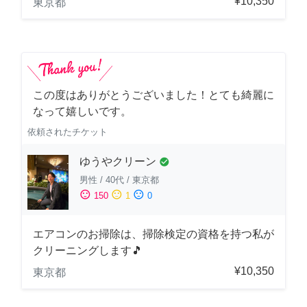
¥10,350
東京都
この度はありがとうございました！とても綺麗に
なって嬉しいです。
依頼されたチケット
ゆうやクリーン
check_circle
男性
/
40代
/
東京都
sentiment_satisfied
sentiment_neutral
sentiment_dissatisfied
150
1
0
エアコンのお掃除は、掃除検定の資格を持つ私が
クリーニングします🎵
¥10,350
東京都