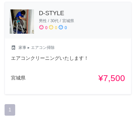
D-STYLE
男性
/
30代
/
宮城県
sentiment_satisfied
sentiment_neutral
sentiment_dissatisfied
0
0
0
local_laundry_service
家事
▸ エアコン掃除
エアコンクリーニングいたします！
¥7,500
宮城県
1