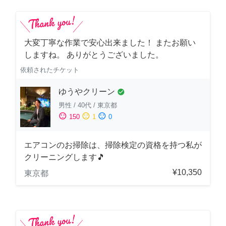
大変丁寧な作業で安心出来ました！ またお願い
しますね。 ありがとうございました。
依頼されたチケット
ゆうやクリーン
check_circle
男性
/
40代
/
東京都
sentiment_satisfied
sentiment_neutral
sentiment_dissatisfied
150
1
0
エアコンのお掃除は、掃除検定の資格を持つ私が
クリーニングします🎵
¥10,350
東京都