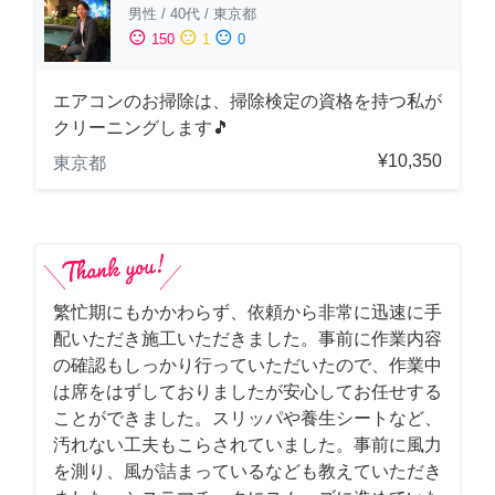
男性
/
40代
/
東京都
sentiment_satisfied
sentiment_neutral
sentiment_dissatisfied
150
1
0
エアコンのお掃除は、掃除検定の資格を持つ私が
クリーニングします🎵
¥10,350
東京都
繁忙期にもかかわらず、依頼から非常に迅速に手
配いただき施工いただきました。事前に作業内容
の確認もしっかり行っていただいたので、作業中
は席をはずしておりましたが安心してお任せする
ことができました。スリッパや養生シートなど、
汚れない工夫もこらされていました。事前に風力
を測り、風が詰まっているなども教えていただき