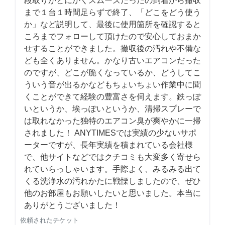
段取りがとにかくスムーズだったの到着から撤収
まで１台１時間足らずで終了、「どこをどう使う
か」など説明して、最後に使用箇所を確認すると
ころまでフォローして頂けたので安心しておまか
せすることができました。撤収後の汚れや不備な
ども全くありません。かなり古いエアコンだった
のですが、どこが脆くなっているか、どうしてこ
ういう音が出るかなどもちょいちょい作業中に聞
くことができて経験の豊富さを伺えます。鉄っぽ
いというか、埃っぽいというか、清掃スプレーで
は取れなかった独特のエアコン臭が爽やかに一掃
されました！ ANYTIMESでは実績の少ないサポ
ーターですが、長年実績を積まれている会社様
で、他サイトなどではクチコミも大変多く寄せら
れていらっしゃいます。手際よく、みるみる出て
くる洗浄水の汚れかたに戦慄しましたので、ぜひ
他のお部屋もお願いしたいと思いました。本当に
ありがとうございました！
依頼されたチケット