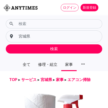
ログイン
新規登録
search
place
検索
more_horiz
全て
修理・組立
家事
TOP
▸
サービス
▸
宮城県
▸
家事
▸
エアコン掃除