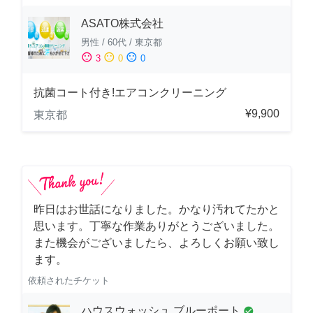
ASATO株式会社
男性
/
60代
/
東京都
sentiment_satisfied
sentiment_neutral
sentiment_dissatisfied
3
0
0
抗菌コート付き!エアコンクリーニング
¥9,900
東京都
昨日はお世話になりました。かなり汚れてたかと
思います。丁寧な作業ありがとうございました。
また機会がございましたら、よろしくお願い致し
ます。
依頼されたチケット
ハウスウォッシュ ブルーポート
check_circle