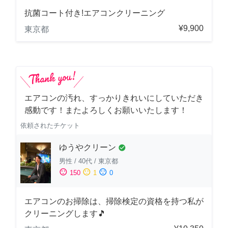
抗菌コート付き!エアコンクリーニング
¥9,900
東京都
エアコンの汚れ、すっかりきれいにしていただき
感動です！またよろしくお願いいたします！
依頼されたチケット
ゆうやクリーン
check_circle
男性
/
40代
/
東京都
sentiment_satisfied
sentiment_neutral
sentiment_dissatisfied
150
1
0
エアコンのお掃除は、掃除検定の資格を持つ私が
クリーニングします🎵