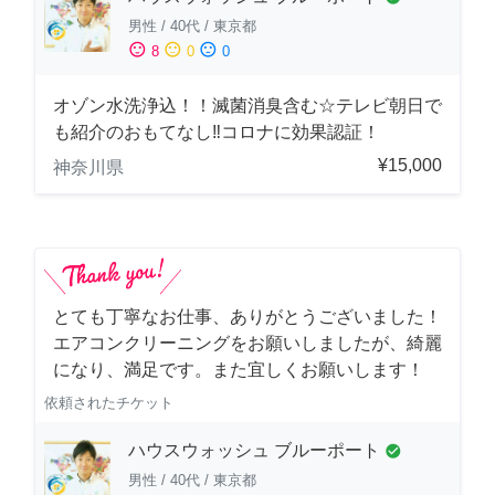
男性
/
40代
/
東京都
sentiment_satisfied
sentiment_neutral
sentiment_dissatisfied
8
0
0
オゾン水洗浄込！！滅菌消臭含む☆テレビ朝日で
も紹介のおもてなし‼コロナに効果認証！
¥15,000
神奈川県
とても丁寧なお仕事、ありがとうございました！
エアコンクリーニングをお願いしましたが、綺麗
になり、満足です。また宜しくお願いします！
依頼されたチケット
ハウスウォッシュ ブルーポート
check_circle
男性
/
40代
/
東京都