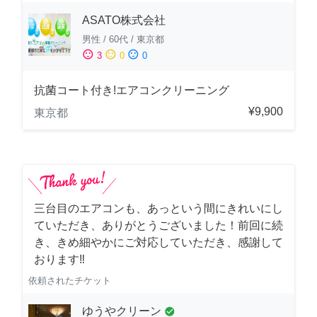
ASATO株式会社
男性
/
60代
/
東京都
sentiment_satisfied
sentiment_neutral
sentiment_dissatisfied
3
0
0
抗菌コート付き!エアコンクリーニング
¥9,900
東京都
三台目のエアコンも、あっという間にきれいにし
ていただき、ありがとうございました！前回に続
き、きめ細やかにご対応していただき、感謝して
おります‼️
依頼されたチケット
ゆうやクリーン
check_circle