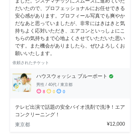
ました。システマチックにスムーズに進めていた
だいたので、プロフェッショナルにお任せできる
安心感があります。プロフィール写真でも爽やか
だなあと思っていましたが、非常にはきはきと気
持ちよく応対いただき、エアコンといっしょにこ
ちらの気持ちまで心地よくさせていただいた思い
です。また機会がありましたら、ぜひよろしくお
願いいたします。
依頼されたチケット
ハウスウォッシュ ブルーポート
check_circle
男性
/
40代
/
東京都
sentiment_satisfied
sentiment_neutral
sentiment_dissatisfied
8
0
0
テレビ出演で話題の安全バイオ洗剤で洗浄！エア
コンクリーニング！
¥12,000
東京都