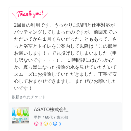
2回目の利用です。うっかりご訪問と仕事対応が
バッティングしてしまったのですが、前回来てい
ただいてから１月くらいだったこともあって、さ
っと浴室とトイレをご案内して以降は「この部屋
お願いします！」で丸投げしてしまいました（申
し訳ないです・・・）。 １時間後にはぴっかぴ
か、真っ黒になった掃除の水を見せていただいて
スムーズにお掃除していただきました。丁寧で安
心しておまかせできますし、またぜひお願いした
いです！
依頼されたチケット
ASATO株式会社
男性
/
60代
/
東京都
sentiment_satisfied
sentiment_neutral
sentiment_dissatisfied
3
0
0