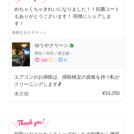
めちゃくちゃきれいになりました！！抗菌コート
もありがとうございます！ 同僚にシェアしま
す！
依頼されたチケット
ゆうやクリーン
check_circle
男性
/
40代
/
東京都
sentiment_satisfied
sentiment_neutral
sentiment_dissatisfied
150
1
0
エアコンのお掃除は、掃除検定の資格を持つ私が
クリーニングします🎵
¥10,350
東京都