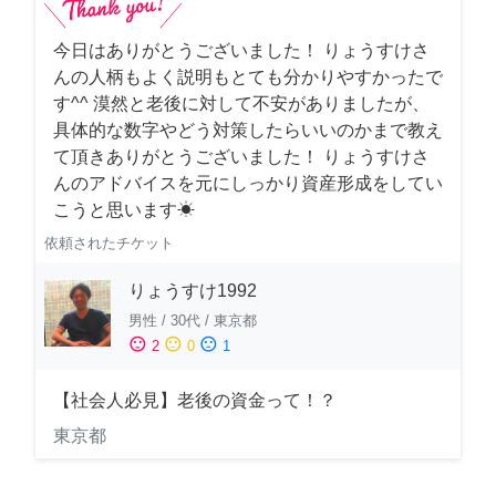
今日はありがとうございました！ りょうすけさ
んの人柄もよく説明もとても分かりやすかったで
す^^ 漠然と老後に対して不安がありましたが、
具体的な数字やどう対策したらいいのかまで教え
て頂きありがとうございました！ りょうすけさ
んのアドバイスを元にしっかり資産形成をしてい
こうと思います☀︎
依頼されたチケット
りょうすけ1992
男性
/
30代
/
東京都
sentiment_satisfied
sentiment_neutral
sentiment_dissatisfied
2
0
1
【社会人必見】老後の資金って！？
東京都