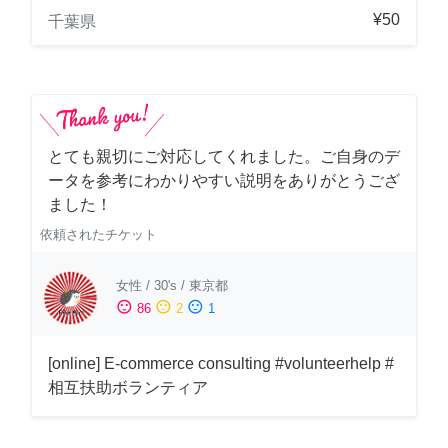
¥50
千葉県
とても親切にご対応してくれました。ご自身のデ
ータを参考にわかりやすい説明をありがとうござ
ました！
依頼されたチケット
女性
/
30's
/
東京都
sentiment_satisfied
sentiment_neutral
sentiment_dissatisfied
86
2
1
[online] E-commerce consulting #volunteerhelp #
相互扶助ボランティア