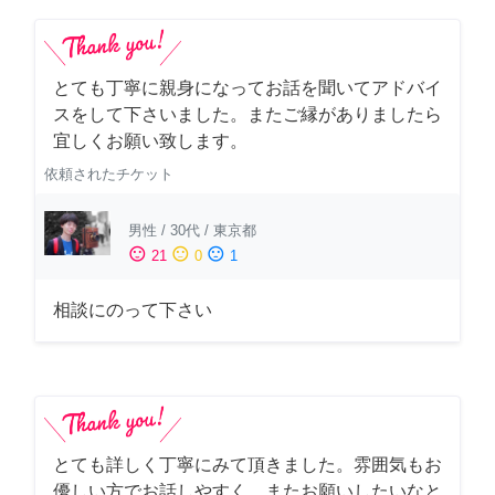
とても丁寧に親身になってお話を聞いてアドバイ
スをして下さいました。またご縁がありましたら
宜しくお願い致します。
依頼されたチケット
男性
/
30代
/
東京都
sentiment_satisfied
sentiment_neutral
sentiment_dissatisfied
21
0
1
相談にのって下さい
とても詳しく丁寧にみて頂きました。雰囲気もお
優しい方でお話しやすく、またお願いしたいなと