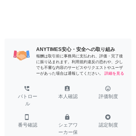
ANYTIMES安心・安全への取り組み
報酬は取引前に事務局に支払われ、評価・完了後
に振り込まれます。利用規約違反の恐れや、少し
でも不審な内容のサービスやリクエストやユーザ
ーがあった場合は通報してください。
詳細を見る
perm_phone_msg
assignment_ind
tag_faces
パトロー
本人確認
評価制度
ル
smartphone
lock
stars
番号確認
シェアワ
認定制度
ーカー保