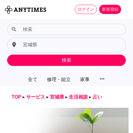
ログイン
新規登録
search
place
検索
more_horiz
全て
修理・組立
家事
TOP
▸
サービス
▸
宮城県
▸
生活相談
▸
占い