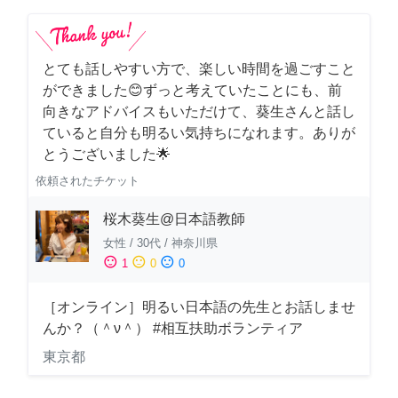
とても話しやすい方で、楽しい時間を過ごすこと
ができました😊ずっと考えていたことにも、前
向きなアドバイスもいただけて、葵生さんと話し
ていると自分も明るい気持ちになれます。ありが
とうございました🌟
依頼されたチケット
桜木葵生@日本語教師
女性
/
30代
/
神奈川県
sentiment_satisfied
sentiment_neutral
sentiment_dissatisfied
1
0
0
［オンライン］明るい日本語の先生とお話しませ
んか？（＾ν＾） #相互扶助ボランティア
東京都