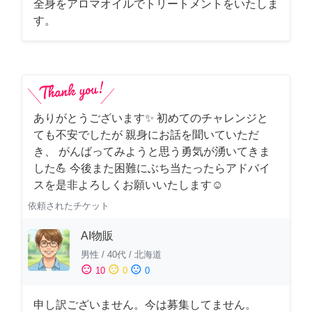
全身をアロマオイルでトリートメントをいたしま
す。
ありがとうございます✨ 初めてのチャレンジと
ても不安でしたが 親身にお話を聞いていただ
き、 がんばってみようと思う勇気が湧いてきま
した💪 今後また困難にぶち当たったらアドバイ
スを是非よろしくお願いいたします☺️
依頼されたチケット
AI物販
男性
/
40代
/
北海道
sentiment_satisfied
sentiment_neutral
sentiment_dissatisfied
10
0
0
申し訳ございません。今は募集してません。