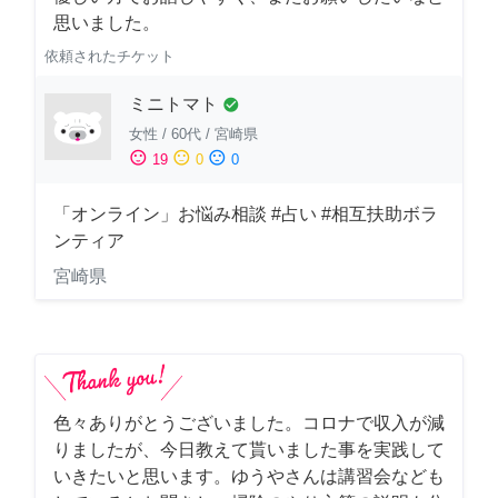
思いました。
依頼されたチケット
ミニトマト
check_circle
女性
/
60代
/
宮崎県
sentiment_satisfied
sentiment_neutral
sentiment_dissatisfied
19
0
0
「オンライン」お悩み相談 #占い #相互扶助ボラ
ンティア
宮崎県
色々ありがとうございました。コロナで収入が減
りましたが、今日教えて貰いました事を実践して
いきたいと思います。ゆうやさんは講習会なども