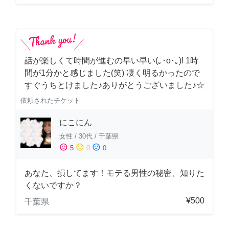
話が楽しくて時間が進むの早い早い(｡･о･｡)! 1時
間が1分かと感じました(笑) 凄く明るかったので
すぐうちとけました♪ありがとうございました♪☆
依頼されたチケット
にこにん
女性
/
30代
/
千葉県
sentiment_satisfied
sentiment_neutral
sentiment_dissatisfied
5
0
0
あなた、損してます！モテる男性の秘密、知りた
くないですか？
¥500
千葉県