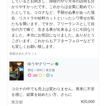
しているとお聞きし、掃除のやり方等の説明も分
かりやすかったです。これからは企業に勤めてい
たとしても、コロナなど、予期せぬ事があった場
合、リストラや給料カットといったシワ寄せが私
たちを襲います。ですが、フリーランスとして自
分の力で稼ぐ、生きる事が出来るように今回なり
ました。本当にお世話になりました。ありがとう
ございます。これからもアフターフォローなどで
も宜しくお願い致します。
依頼されたチケット
ゆうやクリーン
check_circle
男性
/
40代
/
東京都
sentiment_satisfied
sentiment_neutral
sentiment_dissatisfied
150
1
0
コロナの中でも売上は変わりません。将来に不安
を感じ、副業を始めたい方、さらに
¥20,000
東京都