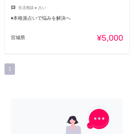
chat
生活相談
▸ 占い
♦本格派占いで悩みを解決へ
¥5,000
宮城県
1