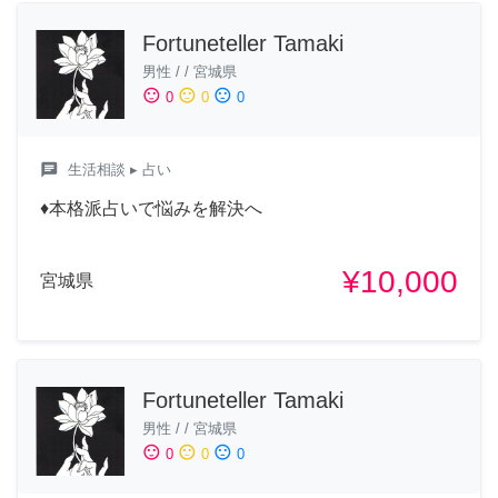
Fortuneteller Tamaki
男性
/
/
宮城県
sentiment_satisfied
sentiment_neutral
sentiment_dissatisfied
0
0
0
chat
生活相談
▸ 占い
♦本格派占いで悩みを解決へ
¥10,000
宮城県
Fortuneteller Tamaki
男性
/
/
宮城県
sentiment_satisfied
sentiment_neutral
sentiment_dissatisfied
0
0
0