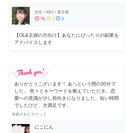
女性
/
40代
/
東京都
sentiment_satisfied
sentiment_neutral
sentiment_dissatisfied
76
3
0
【OL&主婦の方向け】あなたにぴったりの副業を
アドバイスします
ありがとうございます！ あっという間の30分で
した。 色々とキーワードを教えていただき、恋
愛への意識が少し前向きになりました。短い時間
でしたけど、大満足です。
依頼されたチケット
にこにん