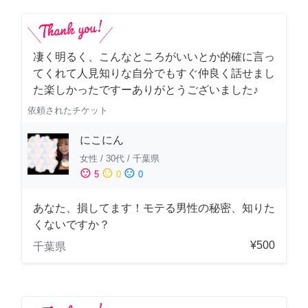
凄く明るく、こんなところがいいとか的確に言っ
てくれて人見知りな自分でもすぐ仲良く話せまし
た楽しかったですーありがとうございました♪
依頼されたチケット
にこにん
女性
/
30代
/
千葉県
sentiment_satisfied
sentiment_neutral
sentiment_dissatisfied
5
0
0
あなた、損してます！モテる男性の秘密、知りた
くないですか？
¥500
千葉県