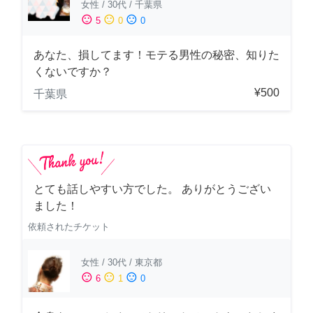
女性
/
30代
/
千葉県
sentiment_satisfied
sentiment_neutral
sentiment_dissatisfied
5
0
0
あなた、損してます！モテる男性の秘密、知りた
くないですか？
¥500
千葉県
とても話しやすい方でした。 ありがとうござい
ました！
依頼されたチケット
女性
/
30代
/
東京都
sentiment_satisfied
sentiment_neutral
sentiment_dissatisfied
6
1
0