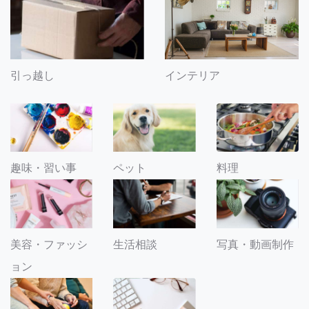
引っ越し
インテリア
趣味・習い事
ペット
料理
美容・ファッシ
生活相談
写真・動画制作
ョン