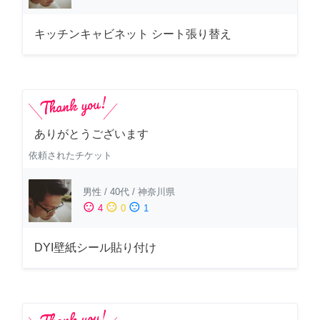
キッチンキャビネット シート張り替え
ありがとうございます
依頼されたチケット
男性
/
40代
/
神奈川県
sentiment_satisfied
sentiment_neutral
sentiment_dissatisfied
4
0
1
DYI壁紙シール貼り付け