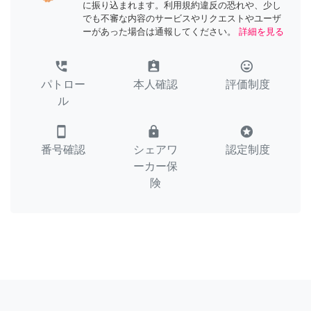
に振り込まれます。利用規約違反の恐れや、少し
でも不審な内容のサービスやリクエストやユーザ
ーがあった場合は通報してください。
詳細を見る
perm_phone_msg
assignment_ind
tag_faces
パトロー
本人確認
評価制度
ル
smartphone
lock
stars
番号確認
シェアワ
認定制度
ーカー保
険