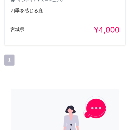
home
インテリア
▸ ガーデニング
四季を感じる庭
¥4,000
宮城県
1