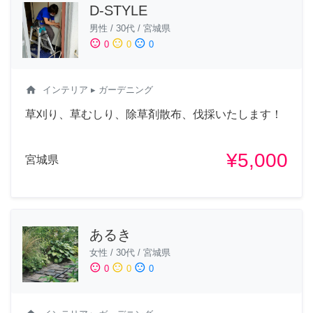
D-STYLE
男性
/
30代
/
宮城県
sentiment_satisfied
sentiment_neutral
sentiment_dissatisfied
0
0
0
home
インテリア
▸ ガーデニング
草刈り、草むしり、除草剤散布、伐採いたします！
¥5,000
宮城県
あるき
女性
/
30代
/
宮城県
sentiment_satisfied
sentiment_neutral
sentiment_dissatisfied
0
0
0