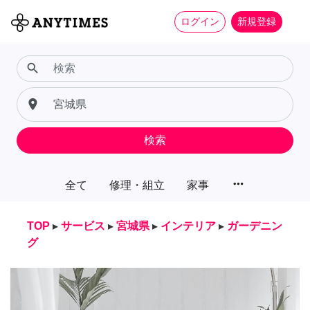
ログイン
新規登録
search
place
検索
more_horiz
全て
修理・組立
家事
TOP
▸
サービス
▸
宮城県
▸
インテリア
▸
ガーデニン
グ