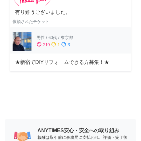
有り難うございました。
依頼されたチケット
男性
/
60代
/
東京都
sentiment_satisfied
sentiment_neutral
sentiment_dissatisfied
219
1
3
★新宿でDIYリフォームできる方募集！★
ANYTIMES安心・安全への取り組み
報酬は取引前に事務局に支払われ、評価・完了後